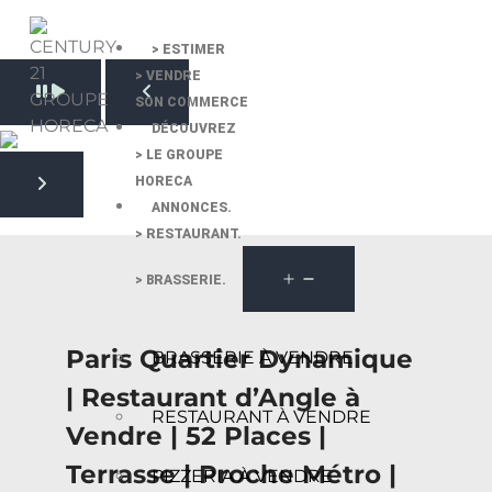
> ESTIMER
> VENDRE
Pause slide rotation
SON COMMERCE
Resume slide rotation
Previous slide
DÉCOUVREZ
> LE GROUPE
HORECA
Next slide
ANNONCES.
> RESTAURANT.
> BRASSERIE.
Paris Quartier Dynamique
BRASSERIE À VENDRE
| Restaurant d’Angle à
RESTAURANT À VENDRE
Vendre | 52 Places |
Terrasse | Proche Métro |
PIZZERIA À VENDRE