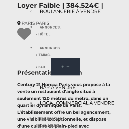
Loyer Faible | 384.524€ |
BOULANGERIE À VENDRE
PARIS PARIS
ANNONCES.
> HÔTEL.
ANNONCES.
> TABAC.
> BAR.
Présentation du bien
Century 21 Horeca Paris vous propose à la
BAR À VENDRE
vente un restaurant d’angle situé à
seulement 120 mètres du métro, dans un
LOCAL COMMERCIAL À VENDRE
quartier dynamique de Paris.
L’établissement offre un bel agencement,
une visibilité exceptionnelle, et dispose
LIQUIDATIONS
d’une cuisine de plain-pied avec
JUDICIAIRES