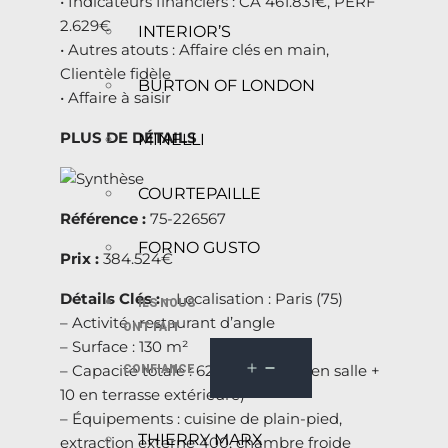
• Indicateurs financiers : CA 461.831€, PERF
2.629€
INTERIOR’S
• Autres atouts : Affaire clés en main,
Clientèle fidèle
BURTON OF LONDON
• Affaire à saisir
PLUS DE DÉTAILS
MINELLI
COURTEPAILLE
Référence :
75-226567
FORNO GUSTO
Prix :
384.524€
Détails Clés :
– Localisation : Paris (75)
ILS NOUS
– Activité : restaurant d’angle
ONT FAIT
– Surface : 130 m²
– Capacité totale : 62 couverts (52 en salle +
CONFIANCE
10 en terrasse extérieure)
– Équipements : cuisine de plain-pied,
THIERRY MARX
extraction externe 400, chambre froide