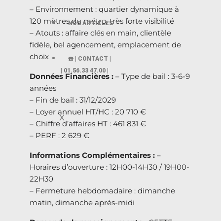
– Environnement : quartier dynamique à
120 mètres du métro, très forte visibilité
NOS ARTICLES
– Atouts : affaire clés en main, clientèle
fidèle, bel agencement, emplacement de
choix
☎️ | CONTACT |
| 01.56.33 47.00 |
Données Financières :
– Type de bail : 3-6-9
années
– Fin de bail : 31/12/2029
– Loyer annuel HT/HC : 20 710 €
X
– Chiffre d’affaires HT : 461 831 €
– PERF : 2 629 €
Informations Complémentaires :
–
Horaires d’ouverture : 12H00-14H30 / 19H00-
22H30
– Fermeture hebdomadaire : dimanche
matin, dimanche après-midi