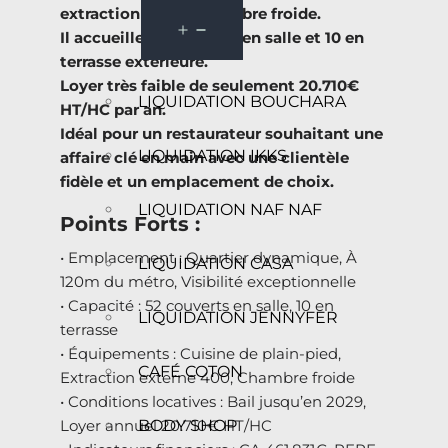
extraction 400 et chambre froide.
Il accueille 52 couverts en salle et 10 en
terrasse extérieure.
Loyer très faible de seulement 20.710€
LIQUIDATION BOUCHARA
HT/HC par an.
Idéal pour un restaurateur souhaitant une
LIQUIDATION IKKS
affaire clé en main avec une clientèle
fidèle et un emplacement de choix.
LIQUIDATION NAF NAF
Points Forts :
• Emplacement : Quartier dynamique, À
LIQUIDATION CASA
120m du métro, Visibilité exceptionnelle
• Capacité : 52 couverts en salle, 10 en
LIQUIDATION JENNYFER
terrasse
• Équipements : Cuisine de plain-pied,
CAFÉ COTON
Extraction externe 400, Chambre froide
• Conditions locatives : Bail jusqu’en 2029,
BODY SHOP
Loyer annuel 20.710€ HT/HC