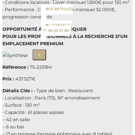
• Conditions locatives : Loyer mensuel 1.500€ pour 130 m²
• Performance : Chiffre d’affaires mensuel 52.000€,
NOS ARTICLES
progression constante
☎️ | CONTACT |
OPPORTUNITÉ À NE PAS MANQUER
| 01.56.33 47.00 |
POUR LES PROFESSIONNELS À LA RECHERCHE D’UN
EMPLACEMENT PREMIUM
X
Référence :
75-225184
Prix :
437.527€
Détails Clés :
• Type de bien : Restaurant
• Localisation : Paris (75), 16ᵉ arrondissement
• Surface : 130 m²
• Capacité : 61 places assises
– 42 en salle
– 6 au bar
– 13 en terrasse (terrasse éphémère avec 8 tables)