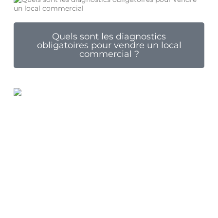
Quels sont les diagnostics
obligatoires pour vendre un local
commercial ?
N°1 de la Vente de Fonds de Commerce depuis plus 35
ans.
Spécialiste des CHR et des Débits de Tabac
Coordonnées
107 rue de Tocqueville 75017 Paris
Tél. 01 56 33 47 00
09h00 – 13h00 | 14h00 – 19h00