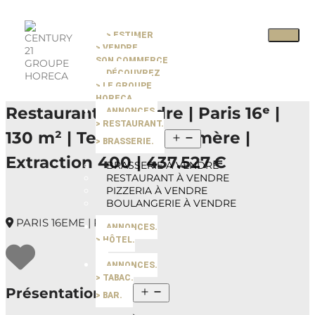
> ESTIMER
Pause slide rotation
> VENDRE
Resume slide rotation
Previous slide
SON COMMERCE
DÉCOUVREZ
> LE GROUPE
Next slide
HORECA
Restaurant À Vendre | Paris 16ᵉ |
ANNONCES.
> RESTAURANT.
130 m² | Terrasse Éphémère |
> BRASSERIE.
Extraction 400 | 437.527 €
BRASSERIE À VENDRE
RESTAURANT À VENDRE
PIZZERIA À VENDRE
BOULANGERIE À VENDRE
PARIS 16EME | PARIS
ANNONCES.
> HÔTEL.
ANNONCES.
> TABAC.
Présentation du bien
> BAR.