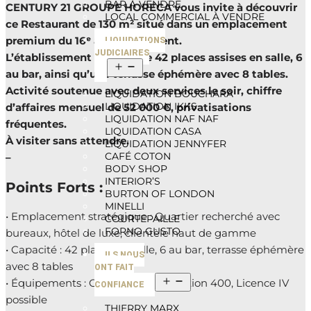
BAR À VENDRE
CENTURY 21 GROUPE HORECA vous invite à découvrir
LOCAL COMMERCIAL À VENDRE
ce Restaurant de 130 m² situé dans un emplacement
premium du 16ᵉ arrondissement.
LIQUIDATIONS
JUDICIAIRES
L’établissement dispose de 42 places assises en salle, 6
au bar, ainsi qu’une terrasse éphémère avec 8 tables.
Activité soutenue avec deux services le soir, chiffre
LIQUIDATION BOUCHARA
LIQUIDATION IKKS
d’affaires mensuel de 52 000 €, privatisations
LIQUIDATION NAF NAF
fréquentes.
LIQUIDATION CASA
À visiter sans attendre.
LIQUIDATION JENNYFER
CAFÉ COTON
–
BODY SHOP
INTERIOR’S
Points Forts :
BURTON OF LONDON
MINELLI
• Emplacement stratégique : Quartier recherché avec
COURTEPAILLE
FORNO GUSTO
bureaux, hôtel de luxe, clientèle haut de gamme
• Capacité : 42 places en salle, 6 au bar, terrasse éphémère
ILS NOUS
avec 8 tables
ONT FAIT
• Équipements : Cuisine avec extraction 400, Licence IV
CONFIANCE
possible
THIERRY MARX