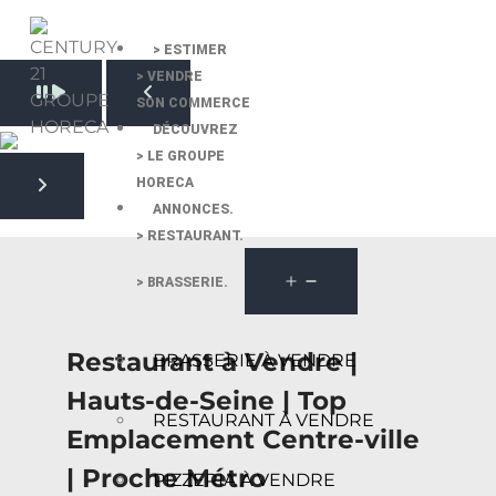
> ESTIMER
> VENDRE
Pause slide rotation
SON COMMERCE
Resume slide rotation
Previous slide
DÉCOUVREZ
> LE GROUPE
HORECA
Next slide
ANNONCES.
> RESTAURANT.
> BRASSERIE.
Restaurant à Vendre |
BRASSERIE À VENDRE
Hauts-de-Seine | Top
RESTAURANT À VENDRE
Emplacement Centre-ville
| Proche Métro
PIZZERIA À VENDRE