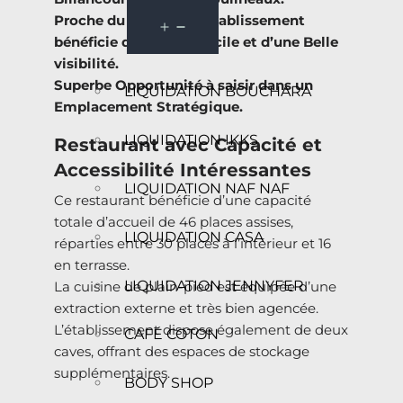
Proche du Métro, cet Etablissement
bénéficie d’un Accès facile et d’une Belle
visibilité.
Superbe Opportunité à saisir dans un
LIQUIDATION BOUCHARA
Emplacement Stratégique.
LIQUIDATION IKKS
Restaurant avec Capacité et
Accessibilité Intéressantes
LIQUIDATION NAF NAF
Ce restaurant bénéficie d’une capacité
totale d’accueil de 46 places assises,
LIQUIDATION CASA
réparties entre 30 places à l’intérieur et 16
en terrasse.
LIQUIDATION JENNYFER
La cuisine de plain-pied est équipée d’une
extraction externe et très bien agencée.
L’établissement dispose également de deux
CAFÉ COTON
caves, offrant des espaces de stockage
supplémentaires.
BODY SHOP