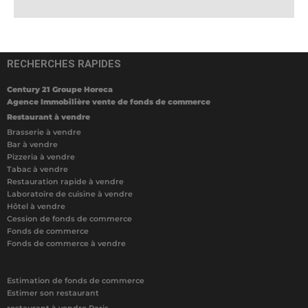
RECHERCHES RAPIDES
Century 21 Groupe Horeca
Agence Immobilière vente de fonds de commerce
Restaurant à vendre
Brasserie à vendre
Bar à vendre
Pizzeria à vendre
Tabac à vendre
Restauration rapide à vendre
Laboratoire de cuisine à vendre
Hôtel à vendre
Cession de fonds de commerce
Fonds de commerce
Fonds de commerce à vendre
Estimation de fonds de commerce
Estimer son restaurant