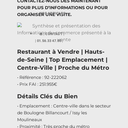
CONTACTEZ-NOUS DÈS MAINTENANT
POUR PLUS D’INFORMATIONS OU POUR
NOS ARTICLES
ORGANISER UNE VISITE.
☎️ | CONTACT |
| 01.56.33 47.00 |
Restaurant à Vendre | Hauts-
de-Seine | Top Emplacement |
Centre-Ville | Proche du Métro
X
• Référence : 92-222062
• Prix FAI : 251.955€
Détails Clés du Bien
• Emplacement : Centre-ville dans le secteur
de Boulogne Billancourt / Issy les
Moulineaux
• Proximité : Très proche du métro