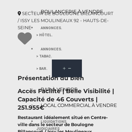
BOULANGERIE À VENDRE
SECTEUR DE BOULOGNE BILLANCOURT
/ ISSY LES MOULINEAUX 92 - HAUTS-DE-
SEINE
ANNONCES.
> HÔTEL.
ANNONCES.
> TABAC.
> BAR.
Présentation du bien
BAR À VENDRE
Accès Facilité | Belle Visibilité |
Capacité de 46 Couverts |
LOCAL COMMERCIAL À VENDRE
251.955€
Restaurant idéalement situé en Centre-
LIQUIDATIONS
ville dans le secteur de Boulogne
JUDICIAIRES
Billancourt / Issy les Moulineaux.