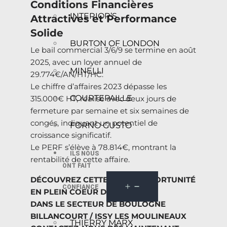
Conditions Financières
INTERIOR’S
Attractives et Performance
Solide
BURTON OF LONDON
Le bail commercial 3/6/9 se termine en août
2025, avec un loyer annuel de
MINELLI
29.774€/AN/HT/HC.
Le chiffre d’affaires 2023 dépasse les
COURTEPAILLE
315.000€ HT, réalisé avec deux jours de
fermeture par semaine et six semaines de
congés, indiquant un potentiel de
FORNO GUSTO
croissance significatif.
Le PERF s’élève à 78.814€, montrant la
ILS NOUS
rentabilité de cette affaire.
ONT FAIT
DÉCOUVREZ CETTE BELLE OPPORTUNITÉ
CONFIANCE
EN PLEIN COEUR DE VILLE
DANS LE SECTEUR DE BOULOGNE
BILLANCOURT / ISSY LES MOULINEAUX
THIERRY MARX