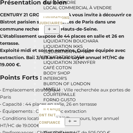
Présentation du bien
BAR À VENDRE
LOCAL COMMERCIAL À VENDRE
CENTURY 21 GROUPE HORECA vous invite à découvrir ce
LIQUIDATIONS
Bistrot parisien situé aux portes de Paris dans une
JUDICIAIRES
commune recherchée des Hauts-de-Seine.
L’établissement dispose de 44 places en salle et 26 en
LIQUIDATION BOUCHARA
terrasse.
LIQUIDATION IKKS
Exploité midi et soir en semaine. Cuisine équipée avec
LIQUIDATION NAF NAF
LIQUIDATION CASA
extraction. Bail 3/6/9 en cours. Loyer annuel HT/HC de
LIQUIDATION JENNYFER
19.000 €.
CAFÉ COTON
BODY SHOP
Points Forts :
INTERIOR’S
BURTON OF LONDON
MINELLI
• Emplacement stratégique : Ville recherchée aux portes de
COURTEPAILLE
Paris
FORNO GUSTO
• Capacité : 44 places en salle, 26 en terrasse
ILS NOUS
• Équipements : Cuisine avec extraction
ONT FAIT
• Conditions locatives : Bail 3/6/9 en cours, loyer annuel
CONFIANCE
HT/HC de 19.000€
• Performances : Chiffre d’affaires HT de 505.000 €