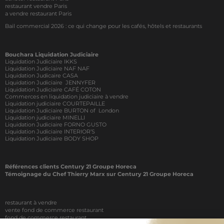
restaurant vendre Paris
a vendre restaurant Paris
Bail commercial 2026 : ce qui change pour les cafés, hôtels et restaurants
Bouchara Liquidation Judiciaire
Liquidation Judiciaire IKKS
Liquidation Judiciaire NAF NAF
Liquidation Judicaire CASA
Liquidation Judiciaire JENNYFER
Liquidation Judiciaire CAFÉ COTON
Commerces en liquidation judiciaire à vendre
Liquidation judiciaire COURTEPAILLE
Liquidation Judiciaire BURTON of London
Liquidation judiciaire MINELLI
Liquidation Judiciaire FORNO GUSTO
Liquidation Judiciaire INTERIOR’S
Liquidation Judiciaire BODY SHOP
Références clients Century 21 Groupe Horeca
Témoignage du Chef Thierry Marx sur Century 21 Groupe Horeca
restaurant à vendre
vente fond de commerce restaurant
fond de commerce restaurant