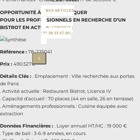
THIERRY MARX
NOS ARTICLES
OPPORTUNITÉ À NE PAS MANQUER
POUR LES PROFESSIONNELS EN RECHERCHE D’UN
BISTROT EN ACTIVITÉ
☎️ | CONTACT |
| 01.56.33 47.00 |
Référence :
78-225041
X
Prix :
490.527€
Détails Clés :
. Emplacement : Ville recherchée aux portes
de Paris
. Activité actuelle : Restaurant Bistrot, Licence IV
. Capacité d’accueil : 70 places (44 en salle, 26 en terrasse)
. Aménagements professionnels : Cuisine équipée avec
extraction
Données Financières :
. Loyer annuel HT/HC : 19 000 €
. Type de bail : 3-6-9 années, en cours