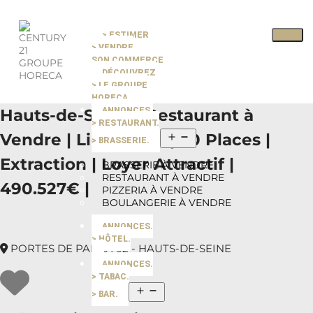
> ESTIMER
Pause slide rotation
> VENDRE
Resume slide rotation
Previous slide
SON COMMERCE
DÉCOUVREZ
> LE GROUPE
Next slide
HORECA
Hauts-de-Seine | Restaurant à
ANNONCES.
> RESTAURANT.
Vendre | Licence IV | 70 Places |
> BRASSERIE.
Extraction | Loyer Attractif |
BRASSERIE À VENDRE
RESTAURANT À VENDRE
490.527€ |
PIZZERIA À VENDRE
BOULANGERIE À VENDRE
ANNONCES.
> HÔTEL.
PORTES DE PARIS | 92 - HAUTS-DE-SEINE
ANNONCES.
> TABAC.
> BAR.