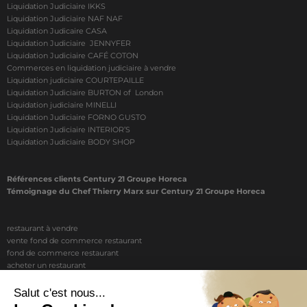
Liquidation Judiciaire IKKS
Liquidation Judiciaire NAF NAF
Liquidation Judicaire CASA
Liquidation Judiciaire JENNYFER
Liquidation Judiciaire CAFÉ COTON
Commerces en liquidation judiciaire à vendre
Liquidation judiciaire COURTEPAILLE
Liquidation Judiciaire BURTON of London
Liquidation judiciaire MINELLI
Liquidation Judiciaire FORNO GUSTO
Liquidation Judiciaire INTERIOR’S
Liquidation Judiciaire BODY SHOP
Références clients Century 21 Groupe Horeca
Témoignage du Chef Thierry Marx sur Century 21 Groupe Horeca
restaurant à vendre
vente fond de commerce restaurant
fond de commerce restaurant
acheter un restaurant
achat restaurant
vente de fond de commerce restaurant
acheter restaurant