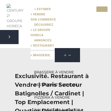
> ESTIMER
> VENDRE
Pause slide rotation
SON COMMERCE
Resume slide rotation
Previous slide
DÉCOUVREZ
> LE GROUPE
HORECA
ANNONCES.
Next slide
> RESTAURANT.
> BRASSERIE.
BRASSERIE À VENDRE
Exclusivité. Restaurant à
Vendre | Paris Secteur
RESTAURANT À VENDRE
Batignolles / Cardinet |
PIZZERIA À VENDRE
Top Emplacement |
Quartier Résidentiel et
BOULANGERIE À VENDRE