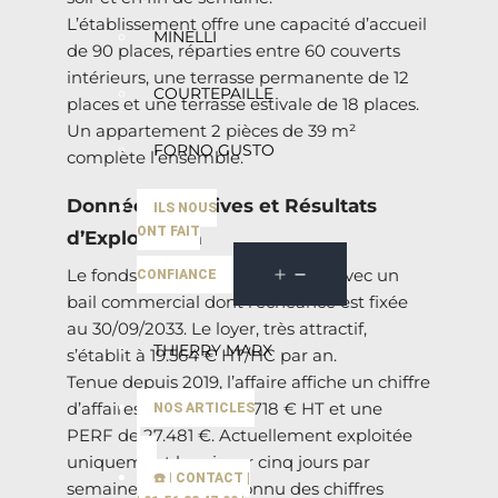
L’établissement offre une capacité d’accueil
MINELLI
de 90 places, réparties entre 60 couverts
intérieurs, une terrasse permanente de 12
COURTEPAILLE
places et une terrasse estivale de 18 places.
Un appartement 2 pièces de 39 m²
FORNO GUSTO
complète l’ensemble.
Données Locatives et Résultats
ILS NOUS
ONT FAIT
d’Exploitation
Le fonds de commerce est cédé avec un
CONFIANCE
bail commercial dont l’échéance est fixée
au 30/09/2033. Le loyer, très attractif,
THIERRY MARX
s’établit à 19.564 € HT/HC par an.
Tenue depuis 2019, l’affaire affiche un chiffre
d’affaires 2024 de 308.718 € HT et une
NOS ARTICLES
PERF de 27.481 €. Actuellement exploitée
uniquement le soir sur cinq jours par
☎️ | CONTACT |
semaine, elle a déjà connu des chiffres