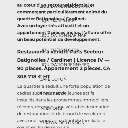
au cœur d’un secteur résidentiel et
LIQUIDATION BOUCHARA
commerçant particulièrement animé du
quartier Batignolles / Cardinet.
LIQUIDATION IKKS
Avec un loyer très attractif et un
appartement 2 pièces inclus, l’affaire offre
LIQUIDATION NAF NAF
un beau potentiel de développement.
LIQUIDATION CASA
Restaurant à vendre Paris Secteur
Batignolles / Cardinet | Licence IV —
LIQUIDATION JENNYFER
90 places, Appartement 2 pièces, CA
308 718 € HT
CAFÉ COTON
Le quartier a séduit une forte population de
cadres supérieurs et de jeunes actifs
BODY SHOP
installés dans les programmes immobiliers
récents, devenant une véritable destination
INTERIOR’S
de restauration et de brunch le week-end,
avec une importante clientèle familiale le
BURTON OF LONDON
soir et en fin de semaine.