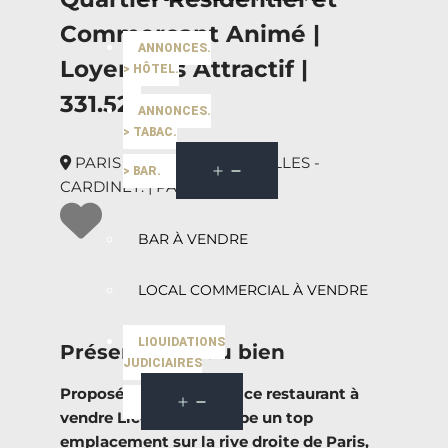
Commerçant Animé |
ANNONCES.
Loyer Très Attractif |
> HÔTEL.
331.527€ |
ANNONCES.
> TABAC.
PARIS SECTEUR BATIGNOLLES -
> BAR.
CARDINET. | PARIS
BAR À VENDRE
LOCAL COMMERCIAL À VENDRE
LIQUIDATIONS
Présentation du bien
JUDICIAIRES
Proposé en exclusivité, ce restaurant à
vendre Licence IV occupe un top
emplacement sur la rive droite de Paris,