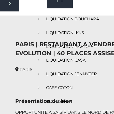
Next slide
LIQUIDATION BOUCHARA
LIQUIDATION IKKS
PARIS | RESTAURANT A VENDRE
LIQUIDATION NAF NAF
EVOLUTION | 40 PLACES ASSISES
LIQUIDATION CASA
PARIS
LIQUIDATION JENNYFER
CAFÉ COTON
Présentation du bien
BODY SHOP
OPPORTUNITE A SAISIR DANS LE NORD DE PA