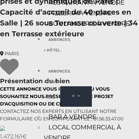
prisés et dynamiques de Paris |
RESTAURANT À VENDRE
Capacité d’accueil de 40 places en
PIZZERIA À VENDRE
Salle | 26 sous Terrasse couverte | 34
BOULANGERIE À VENDRE
en Terrasse extérieure
ANNONCES.
> HÔTEL.
PARIS
ANNONCES.
Présentation du bien
> TABAC.
CETTE ANNONCE VOUS INTÉRESSE OU VOUS
SOUHAITEZ NOUS PRÉSENTER VOTRE PROJET
> BAR.
D’ACQUISITION OU DE CESSION ?
CONTACTEZ NOS EXPERTS EN UTILISANT NOTRE
BAR À VENDRE
FORMULAIRE OU EN COMPOSANT LE : 01.56.33.47.00
LOCAL COMMERCIAL À
1.472.161€
VENDRE