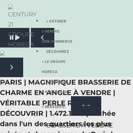
> ESTIMER
> VENDRE
Pause slide rotation
SON COMMERCE
Resume slide rotation
Previous slide
DÉCOUVREZ
> LE GROUPE
HORECA
Next slide
PARIS | MAGNIFIQUE BRASSERIE DE
ANNONCES.
CHARME EN ANGLE À VENDRE |
> RESTAURANT.
VÉRITABLE PERLE RARE À
> BRASSERIE.
DÉCOUVRIR | 1.472.161€ | Nichée
dans l'un des quartiers les plus
BRASSERIE À VENDRE