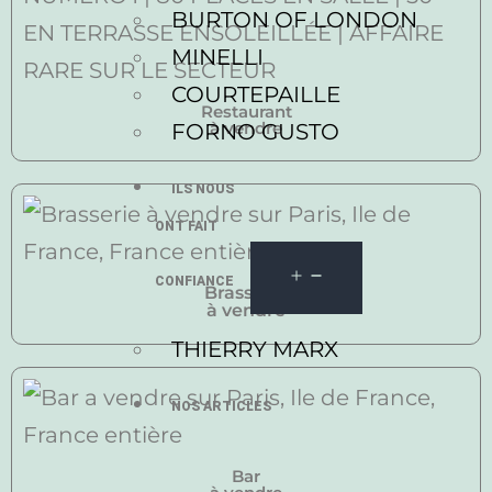
BURTON OF LONDON
MINELLI
COURTEPAILLE
Restaurant
à vendre
FORNO GUSTO
ILS NOUS
ONT FAIT
CONFIANCE
Brasserie
à vendre
THIERRY MARX
NOS ARTICLES
Bar