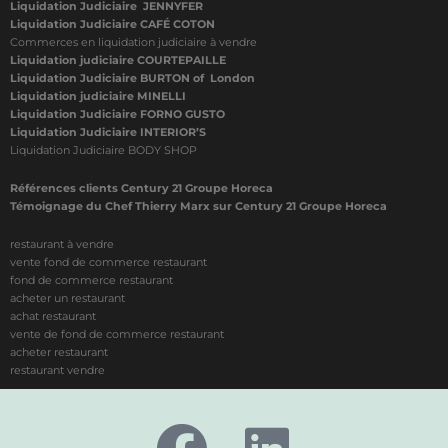
Liquidation Judiciaire JENNYFER
Liquidation Judiciaire CAFÉ COTON
Commerces en liquidation judiciaire à vendre
Liquidation judiciaire COURTEPAILLE
Liquidation Judiciaire BURTON of London
Liquidation judiciaire MINELLI
Liquidation Judiciaire FORNO GUSTO
Liquidation Judiciaire INTERIOR’S
Liquidation Judiciaire BODY SHOP
Références clients Century 21 Groupe Horeca
Témoignage du Chef Thierry Marx sur Century 21 Groupe Horeca
restaurant à vendre
vente fond de commerce restaurant
fond de commerce restaurant
acheter un restaurant
achat restaurant
vente de fond de commerce restaurant
acheter restaurant
restaurant vendre