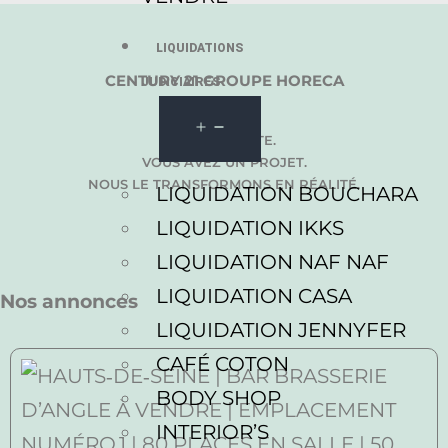
LIQUIDATIONS
CENTURY 21 GROUPE HORECA
JUDICIAIRES
ACHAT. VENTE.
VOUS AVEZ UN PROJET.
NOUS LE TRANSFORMONS EN RÉALITÉ.
LIQUIDATION BOUCHARA
LIQUIDATION IKKS
LIQUIDATION NAF NAF
LIQUIDATION CASA
Nos annonces
LIQUIDATION JENNYFER
CAFÉ COTON
BODY SHOP
INTERIOR’S