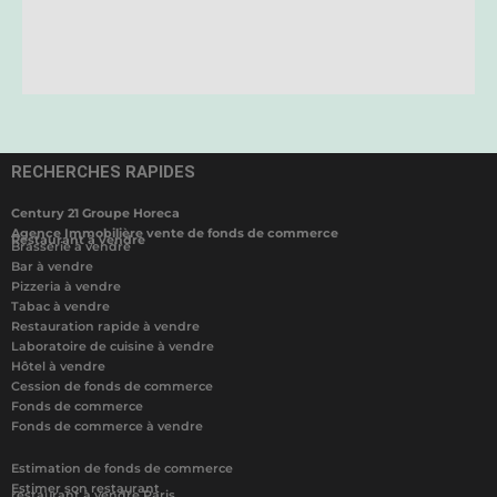
RECHERCHES RAPIDES
Century 21 Groupe Horeca
Agence Immobilière vente de fonds de commerce
Restaurant à vendre
Brasserie à vendre
Bar à vendre
Pizzeria à vendre
Tabac à vendre
Restauration rapide à vendre
Laboratoire de cuisine à vendre
Hôtel à vendre
Cession de fonds de commerce
Fonds de commerce
Fonds de commerce à vendre
Estimation de fonds de commerce
Estimer son restaurant
restaurant à vendre Paris