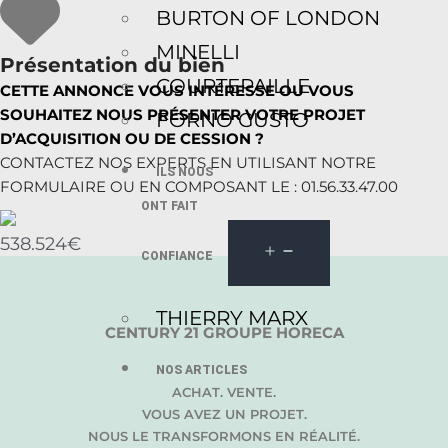
BURTON OF LONDON
MINELLI
Présentation du bien
COURTEPAILLE
CETTE ANNONCE VOUS INTÉRESSE OU VOUS
SOUHAITEZ NOUS PRÉSENTER VOTRE PROJET
FORNO GUSTO
D’ACQUISITION OU DE CESSION ?
CONTACTEZ NOS EXPERTS EN UTILISANT NOTRE
ILS NOUS
FORMULAIRE OU EN COMPOSANT LE : 01.56.33.47.00
ONT FAIT
538.524€
CONFIANCE
THIERRY MARX
CENTURY 21 GROUPE HORECA
NOS ARTICLES
ACHAT. VENTE.
VOUS AVEZ UN PROJET.
NOUS LE TRANSFORMONS EN RÉALITÉ.