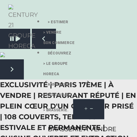
> ESTIMER
> VENDRE
Pause slide rotation
SON COMMERCE
Resume slide rotation
Previous slide
DÉCOUVREZ
> LE GROUPE
HORECA
Next slide
EXCLUSIVITÉ | PARIS 17ÈME | À
ANNONCES.
VENDRE | RESTAURANT RÉPUTÉ | EN
> RESTAURANT.
PLEIN CŒUR D'UN QUARTIER PRISÉ
> BRASSERIE.
| 108 COUVERTS, TERRASSE
ESTIVALE ET PERMANENTE |
BRASSERIE À VENDRE