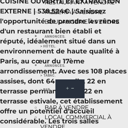
CUISINE OUVERTE ET EXTRACTION
RESTAURANT À VENDRE
EXTERNE | 538.524€ | Saisissez
PIZZERIA À VENDRE
l'opportunité de prendre les rênes
BOULANGERIE À VENDRE
d'un restaurant bien établi et
ANNONCES.
réputé, idéalement situé dans un
> HÔTEL.
environnement de haute qualité à
Paris, au cœur du 17ème
ANNONCES.
arrondissement. Avec ses 108 places
> TABAC.
assises, dont 64 en salle, 22 en
terrasse permanente et 22 en
> BAR.
terrasse estivale, cet établissement
BAR À VENDRE
offre un potentiel d'accueil
LOCAL COMMERCIAL À
considérable. Les trois salles
VENDRE