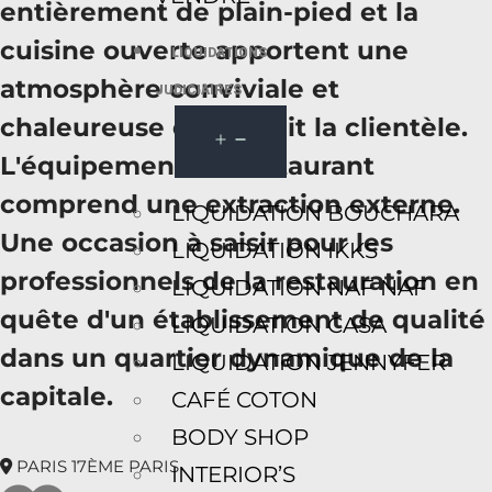
entièrement de plain-pied et la
cuisine ouverte apportent une
LIQUIDATIONS
atmosphère conviviale et
JUDICIAIRES
chaleureuse qui séduit la clientèle.
L'équipement du restaurant
comprend une extraction externe.
LIQUIDATION BOUCHARA
Une occasion à saisir pour les
LIQUIDATION IKKS
professionnels de la restauration en
LIQUIDATION NAF NAF
quête d'un établissement de qualité
LIQUIDATION CASA
dans un quartier dynamique de la
LIQUIDATION JENNYFER
capitale.
CAFÉ COTON
BODY SHOP
PARIS 17ÈME PARIS
INTERIOR’S