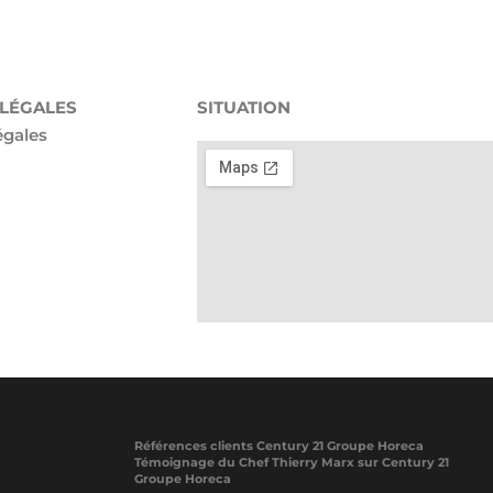
 LÉGALES
SITUATION
égales
Références clients Century 21 Groupe Horeca
Témoignage du Chef Thierry Marx sur Century 21
Groupe Horeca