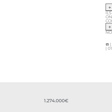
IL
ON
CO
NO
☎️ 
| 0
1.274.000€