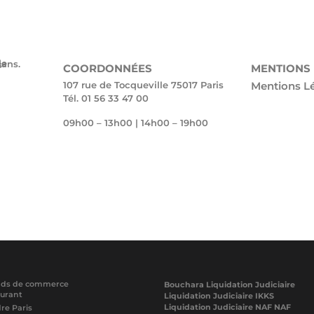
 35 ans.
COORDONNÉES
MENTIONS
107 rue de Tocqueville 75017 Paris
Mentions L
Tél. 01 56 33 47 00
09h00 – 13h00 | 14h00 – 19h00
onds de commerce
Bouchara Liquidation Judiciaire
aurant
Liquidation Judiciaire IKKS
Liquidation Judiciaire NAF NAF
re Paris