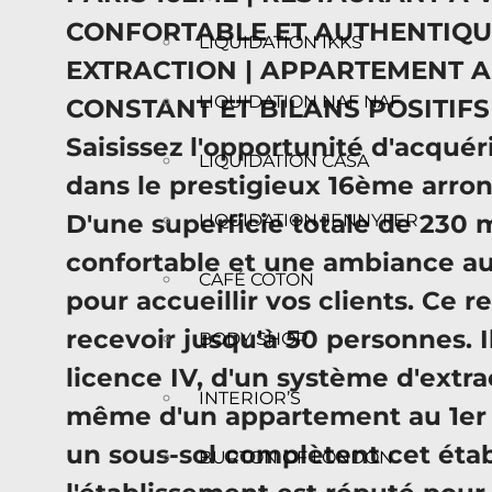
CONFORTABLE ET AUTHENTIQUE 
LIQUIDATION IKKS
EXTRACTION | APPARTEMENT AU
LIQUIDATION NAF NAF
CONSTANT ET BILANS POSITIFS | 
Saisissez l'opportunité d'acquér
LIQUIDATION CASA
dans le prestigieux 16ème arro
D'une superficie totale de 230 m
LIQUIDATION JENNYFER
confortable et une ambiance au
CAFÉ COTON
pour accueillir vos clients. Ce 
recevoir jusqu'à 50 personnes. I
BODY SHOP
licence IV, d'un système d'extra
INTERIOR’S
même d'un appartement au 1er 
un sous-sol complètent cet étab
BURTON OF LONDON