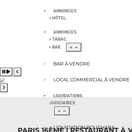
ANNONCES.
> HÔTEL.
ANNONCES.
> TABAC.
> BAR.
BAR À VENDRE
Pause slide rotation
Resume slide rotation
Previous slide
LOCAL COMMERCIAL À VENDRE
Next slide
LIQUIDATIONS
JUDICIAIRES
LIQUIDATION BOUCHARA
PARIS 16ÈME | RESTAURANT À 