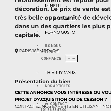
l'établissement est réputé pour
MINELLI
décoration. Le prix de vente est
très belle opportunité de dével
COURTEPAILLE
dans un des quartiers les plus p
FORNO GUSTO
capitale.
ILS NOUS
PARIS 16ÈME PARIS
ONT FAIT
CONFIANCE
THIERRY MARX
Présentation du bien
NOS ARTICLES
CETTE ANNONCE VOUS INTÉRESSE OU VO
PROJET D’ACQUISITION OU DE CESSION ?
☎️ | CONTACT |
CONTACTEZ NOS EXPERTS EN UTILISANT NO
| 01.56.33 47.00 |