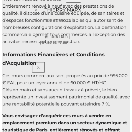
Entièrement rénové à neuf avec des prestations de
THIERRY MARX
qualité, il dispose d’une cuisine équipée, de sanitaires et
d’espaces fonctionnels et modulables qui autorisent de
NOS ARTICLES
nombreuses configurations d’exploitation. La destination
commerciale permet tous commerces, à l’exception des
☎️ | CONTACT |
activités nécessitant une extraction.
| 01.56.33 47.00 |
Informations Financières et Conditions
d’Acquisition
X
Ces murs commerciaux sont proposés au prix de 995.000
€ FAI, pour un loyer annuel de 60.000 € HT/HC.
Clés en main et sans aucun travaux à prévoir, le bien
représente un investissement patrimonial de qualité, avec
une rentabilité potentielle pouvant atteindre 7 %.
Vous envisagez d’acquérir ces murs à vendre en
emplacement premium dans un secteur dynamique et
touristique de Paris, entièrement rénovés et offrant