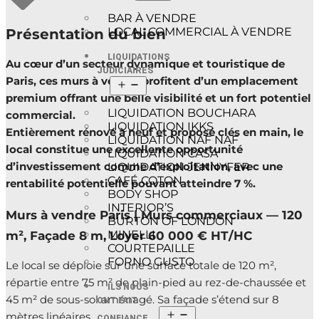
BAR À VENDRE
LOCAL COMMERCIAL À VENDRE
Présentation du bien
LIQUIDATIONS
Au cœur d’un secteur dynamique et touristique de
JUDICIAIRES
Paris, ces murs à vendre profitent d’un emplacement
premium offrant une belle visibilité et un fort potentiel
LIQUIDATION BOUCHARA
commercial.
LIQUIDATION IKKS
Entièrement rénové à neuf et proposé clés en main, le
LIQUIDATION NAF NAF
local constitue une excellente opportunité
LIQUIDATION CASA
d’investissement comme d’exploitation, avec une
LIQUIDATION JENNYFER
CAFÉ COTON
rentabilité potentielle pouvant atteindre 7 %.
BODY SHOP
INTERIOR’S
Murs à vendre Paris | Murs commerciaux — 120
BURTON OF LONDON
MINELLI
m², Façade 8 m, Loyer 60 000 € HT/HC
COURTEPAILLE
FORNO GUSTO
Le local se déploie sur une surface totale de 120 m²,
répartie entre 75 m² de plain-pied au rez-de-chaussée et
ILS NOUS
45 m² de sous-sol aménagé. Sa façade s’étend sur 8
ONT FAIT
mètres linéaires.
CONFIANCE