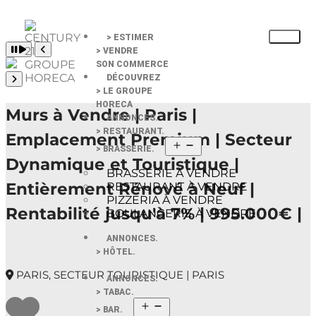
> ESTIMER
Pause slide rotation
> VENDRE
Resume slide rotation
Previous slide
SON COMMERCE
DÉCOUVREZ
Next slide
> LE GROUPE
HORECA
Murs à Vendre | Paris |
ANNONCES.
> RESTAURANT.
Emplacement Premium | Secteur
> BRASSERIE.
Dynamique et Touristique |
BRASSERIE À VENDRE
Entièrement Rénové à Neuf |
RESTAURANT À VENDRE
PIZZERIA À VENDRE
Rentabilité jusqu'à 7% | 995.000€ |
BOULANGERIE À VENDRE
ANNONCES.
> HÔTEL.
PARIS, SECTEUR TOURISTIQUE | PARIS
ANNONCES.
> TABAC.
> BAR.