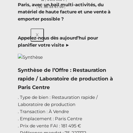
Paris, avec un bail multi-activités, du
| 01.56.33 47.00 |
matériel de haute facture et une vente à
emporter possible ?
X
Appelez-nous dès aujourd’hui pour
planifier votre visite ►
Synthèse de l’Offre : Restauration
rapide / Laboratoire de production à
Paris Centre
. Type de bien : Restauration rapide /
Laboratoire de production
. Transaction : À Vendre
. Emplacement : Paris Centre
. Prix de vente FAI : 181 495 €
. Référence mandat : 75-227172