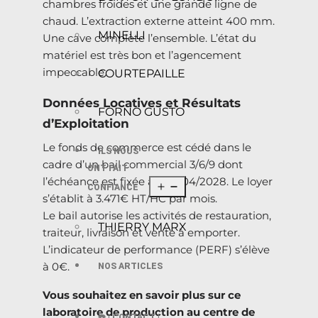
chambres froides et une grande ligne de
chaud. L’extraction externe atteint 400 mm.
MINELLI
Une cave complète l’ensemble. L’état du
matériel est très bon et l’agencement
impeccable.
COURTEPAILLE
Données Locatives et Résultats
FORNO GUSTO
d’Exploitation
Le fonds de commerce est cédé dans le
ILS NOUS
cadre d’un bail commercial 3/6/9 dont
ONT FAIT
l’échéance est fixée au 04/04/2028. Le loyer
CONFIANCE
s’établit à 3.471€ HT/HC par mois.
Le bail autorise les activités de restauration,
THIERRY MARX
traiteur, livraison et vente à emporter.
L’indicateur de performance (PERF) s’élève
à 0€.
NOS ARTICLES
Vous souhaitez en savoir plus sur ce
laboratoire de production au centre de
☎️ | CONTACT |