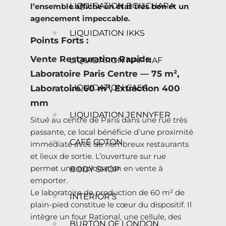
LIQUIDATION BOUCHARA
l’ensemble affiche un état très bon et un
agencement impeccable.
LIQUIDATION IKKS
Points Forts :
Vente Restauration Rapide
LIQUIDATION NAF NAF
Laboratoire Paris Centre — 75 m²,
LIQUIDATION CASA
Laboratoire 60 m², Extraction 400
mm
LIQUIDATION JENNYFER
Situé au centre de Paris dans une rue très
passante, ce local bénéficie d’une proximité
CAFÉ COTON
immédiate avec de nombreux restaurants
et lieux de sortie. L’ouverture sur rue
permet une exploitation en vente à
BODY SHOP
emporter.
Le laboratoire de production de 60 m² de
INTERIOR’S
plain-pied constitue le cœur du dispositif. Il
intègre un four Rational, une cellule, des
BURTON OF LONDON