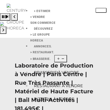
> ESTIMER
Pause slide rotation
> VENDRE
Resume slide rotation
Previous slide
SON COMMERCE
DÉCOUVREZ
> LE GROUPE
Next slide
HORECA
ANNONCES.
> RESTAURANT.
> BRASSERIE.
Laboratoire de Production
BRASSERIE À VENDRE
à Vendre | Paris Centre |
Rue Très Passante |
RESTAURANT À VENDRE
Matériel de Haute Facture
| Bail Multi-Activités |
PIZZERIA À VENDRE
181.495€ |