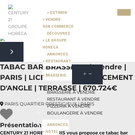
> ESTIMER
> VENDRE
Pause slide rotation
SON COMMERCE
Resume slide rotation
Previous slide
DÉCOUVREZ
> LE GROUPE
HORECA
ANNONCES.
Next slide
> RESTAURANT.
TABAC BAR BRASSERIE à Vendre |
> BRASSERIE.
PARIS | LICENCE IV | EMPLACEMENT
D'ANGLE | TERRASSE | 670.724€
BRASSERIE À VENDRE
RESTAURANT À VENDRE
PARIS QUARTIER PRESTIGIEUX | PARIS
PIZZERIA À VENDRE
BOULANGERIE À VENDRE
Présentation du bien
ANNONCES.
> HÔTEL.
CENTURY 21 HORECA PARIS vous propose ce tabac bar