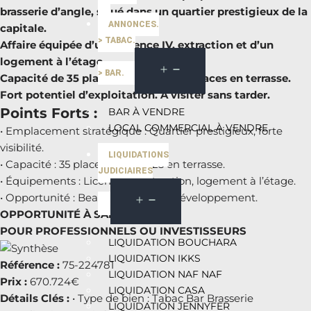
brasserie d’angle, situé dans un quartier prestigieux de la
ANNONCES.
capitale.
> TABAC.
Affaire équipée d’une Licence IV, extraction et d’un
logement à l’étage.
> BAR.
Capacité de 35 places en salle et 25 places en terrasse.
Fort potentiel d’exploitation. À visiter sans tarder.
Points Forts :
BAR À VENDRE
LOCAL COMMERCIAL À VENDRE
• Emplacement stratégique : Quartier prestigieux, forte
visibilité.
LIQUIDATIONS
• Capacité : 35 places en salle, 25 en terrasse.
JUDICIAIRES
• Équipements : Licence IV, extraction, logement à l’étage.
• Opportunité : Beau potentiel de développement.
OPPORTUNITÉ À SAISIR
POUR PROFESSIONNELS OU INVESTISSEURS
LIQUIDATION BOUCHARA
LIQUIDATION IKKS
Référence :
75-224781
LIQUIDATION NAF NAF
Prix :
670.724€
LIQUIDATION CASA
Détails Clés :
• Type de bien : Tabac Bar Brasserie
LIQUIDATION JENNYFER