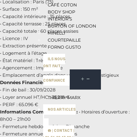
• Localisation : Paris (75)
CAFÉ COTON
• Surface : 150 m²
BODY SHOP
• Capacité intérieure : 35 places
INTERIOR’S
• Capacité terrasse : 25 places
BURTON OF LONDON
• Capacité totale : 60 places assises
MINELLI
• Licence : IV
COURTEPAILLE
• Extraction présente
FORNO GUSTO
• Logement à l’étage
ILS NOUS
• État matériel : Très bon état
ONT FAIT
• Agencement : Impeccable
• Emplacement d’angle dans un quartier prestigieux
CONFIANCE
Données Financières :
• Type de bail : 3/6/9
• Fin de bail : 30/09/2028
• Loyer annuel HT/HC : 35.218 €
THIERRY MARX
• PERF : 65.096 €
NOS ARTICLES
Informations Complémentaires :
• Horaires d’ouverture :
8h00 – 21h00
• Fermeture hebdomadaire : Dimanche
☎️ | CONTACT |
• Fermeture annuelle : 5 semaines