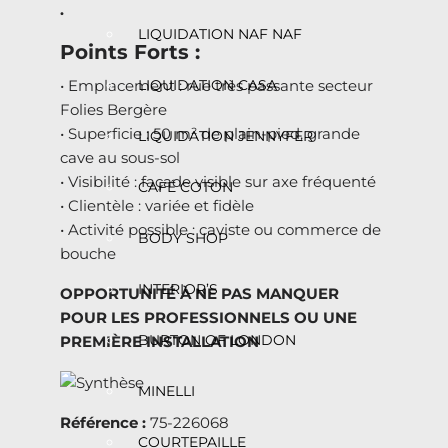
.
LIQUIDATION NAF NAF
Points Forts :
• Emplacement : rue très passante secteur
LIQUIDATION CASA
Folies Bergère
• Superficie : 50 m² de plain-pied, grande
LIQUIDATION JENNYFER
cave au sous-sol
• Visibilité : façade visible sur axe fréquenté
CAFÉ COTON
• Clientèle : variée et fidèle
• Activité possible : caviste ou commerce de
BODY SHOP
bouche
INTERIOR’S
OPPORTUNITÉ À NE PAS MANQUER
POUR LES PROFESSIONNELS OU UNE
BURTON OF LONDON
PREMIÈRE INSTALLATION
MINELLI
Référence :
75-226068
COURTEPAILLE