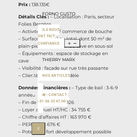
Prix :
138.135€
FORNO GUSTO
Détails Clés :
– Localisation : Paris, secteur
Folies Bergère
ILS NOUS
– Activité : caviste / commerce de bouche
ONT FAIT
– Surface : 100 m² au total, dont 50 m² de
CONFIANCE
plain-pied et une grande cave en sous-sol
– Équipements : espace de stockage en
THIERRY MARX
cave
– Visibilité : façade sur rue très passante
– Clientèle : variée et fidèle
NOS ARTICLES
Données Financières :
– Type de bail : 3-6-9
années
☎️ | CONTACT |
| 01.56.33 47.00 |
– Fin de bail : 14/02/2026
– Loyer annuel HT/HC : 34 755 €
– Chiffre d’affaires HT : 163 970 €
– PERF : -42 676 €
X
– Potentiel : fort développement possible