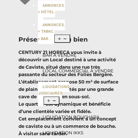
ANNONCES.
> HÔTEL.
ANNONCES.
> TABAC.
Présentation du bien
> BAR.
CENTURY 21 HORECA vous invite à
BAR À VENDRE
découvrir un Local destiné à une activité
de Caviste, situé dans une rue très
LOCAL COMMERCIAL À VENDRE
passante du secteur des Folies Bergère.
L’établissement propose 50 m² de surface
LIQUIDATIONS
de plain-pied complétés par une grande
JUDICIAIRES
cave de stockage en sous-sol.
Le quartier est dynamique et bénéficie
d’une clientèle variée et fidèle.
LIQUIDATION BOUCHARA
Cet emplacement convient à un concept
de caviste ou à un commerce de bouche.
LIQUIDATION IKKS
À visiter sans tarder.