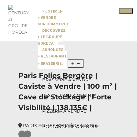
> ESTIMER
Pause slide rotation
> VENDRE
Resume slide rotation
Previous slide
SON COMMERCE
DÉCOUVREZ
> LE GROUPE
Next slide
HORECA
ANNONCES.
> RESTAURANT.
> BRASSERIE.
Paris Folies Bergère |
BRASSERIE À VENDRE
Caviste à Vendre | 100 m² |
Cave de Stockage | Forte
RESTAURANT À VENDRE
Visibilité | 138.135€ |
PIZZERIA À VENDRE
PARIS FOLIES BERGÈRE | PARIS
BOULANGERIE À VENDRE