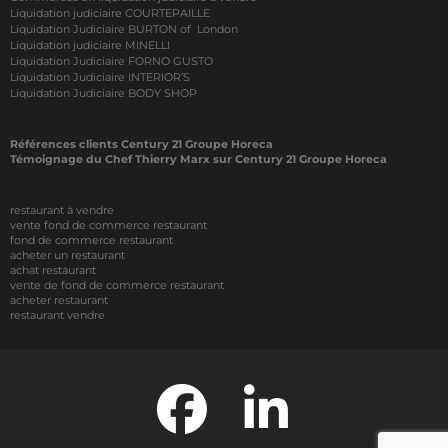
Liquidation judiciaire COURTEPAILLE
Liquidation Judiciaire BURTON of London
Liquidation judiciaire MINELLI
Liquidation Judiciaire FORNO GUSTO
Liquidation Judiciaire INTERIOR’S
Liquidation Judiciaire BODY SHOP
Références clients Century 21 Groupe Horeca
Témoignage du Chef Thierry Marx sur Century 21 Groupe Horeca
restaurant à vendre
vente fond de commerce restaurant
fond de commerce restaurant
acheter un restaurant
achat restaurant
vente de fond de commerce restaurant
acheter restaurant
restaurant vendre