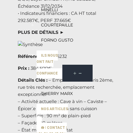
Échéance 31/12/2034
MINELLI
• Indicateurs financiers : CA HT total
292.587€, PERF 37.665€
COURTEPAILLE
PLUS DE DÉTAILS ►
FORNO GUSTO
ILS NOUS
Référence :
75-226232
ONT FAIT
Prix :
384.500€
CONFIANCE
Détails Clés :
– Emplacement : Paris 2ème,
rue très recherchée, emplacement
THIERRY MARX
exceptionnel
– Activité actuelle : Cave à vin – Caviste –
Épicerie – Restauration sans cuisson
NOS ARTICLES
– Superficie : 90 m² de plain-pied
– Façade : 10 mètres
☎️ | CONTACT |
– État matériel : Bon état