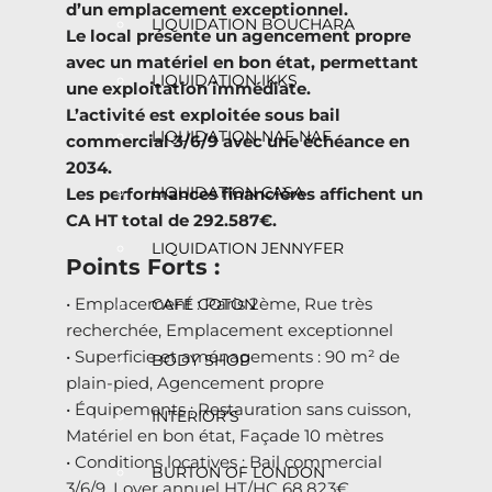
d’un emplacement exceptionnel.
LIQUIDATION BOUCHARA
Le local présente un agencement propre
avec un matériel en bon état, permettant
LIQUIDATION IKKS
une exploitation immédiate.
L’activité est exploitée sous bail
LIQUIDATION NAF NAF
commercial 3/6/9 avec une échéance en
2034.
LIQUIDATION CASA
Les performances financières affichent un
CA HT total de 292.587€.
LIQUIDATION JENNYFER
Points Forts :
• Emplacement : Paris 2ème, Rue très
CAFÉ COTON
recherchée, Emplacement exceptionnel
• Superficie et aménagements : 90 m² de
BODY SHOP
plain-pied, Agencement propre
• Équipements : Restauration sans cuisson,
INTERIOR’S
Matériel en bon état, Façade 10 mètres
• Conditions locatives : Bail commercial
BURTON OF LONDON
3/6/9, Loyer annuel HT/HC 68.823€,