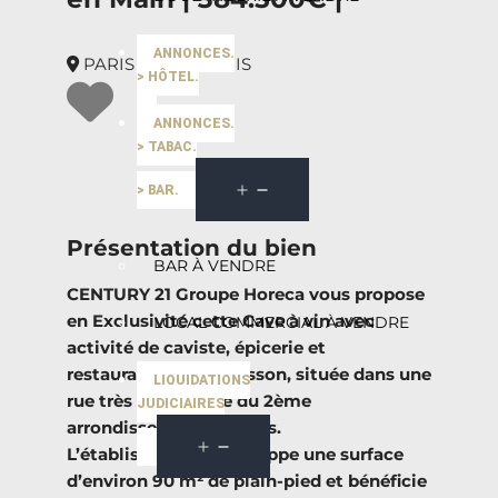
ANNONCES.
PARIS 2EME | PARIS
> HÔTEL.
ANNONCES.
> TABAC.
> BAR.
Présentation du bien
BAR À VENDRE
CENTURY 21 Groupe Horeca vous propose
en Exclusivité cette Cave à vin avec
LOCAL COMMERCIAL À VENDRE
activité de caviste, épicerie et
restauration sans cuisson, située dans une
LIQUIDATIONS
rue très recherchée du 2ème
JUDICIAIRES
arrondissement de Paris.
L’établissement développe une surface
d’environ 90 m² de plain-pied et bénéficie