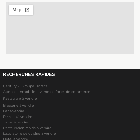
RECHERCHES RAPIDES
Century 21 Groupe Horeca
Agence Immobilière vente de fonds de commerce
Restaurant à vendre
Brasserie à vendre
Bar à vendre
Pizzeria à vendre
Tabac à vendre
Restauration rapide à vendre
Laboratoire de cuisine à vendre
Hôtel à vendre