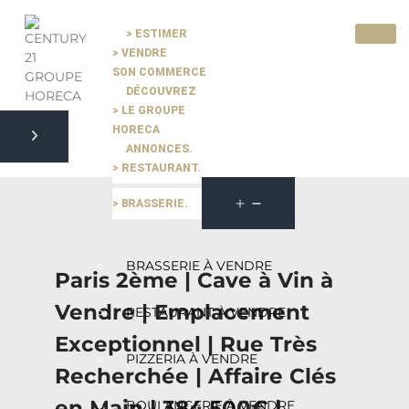
> ESTIMER
> VENDRE
Pause slide rotation
SON COMMERCE
Resume slide rotation
Previous slide
DÉCOUVREZ
> LE GROUPE
HORECA
ANNONCES.
Next slide
> RESTAURANT.
> BRASSERIE.
BRASSERIE À VENDRE
Paris 2ème | Cave à Vin à
Vendre | Emplacement
RESTAURANT À VENDRE
Exceptionnel | Rue Très
PIZZERIA À VENDRE
Recherchée | Affaire Clés
en Main | 384.500€ |
BOULANGERIE À VENDRE