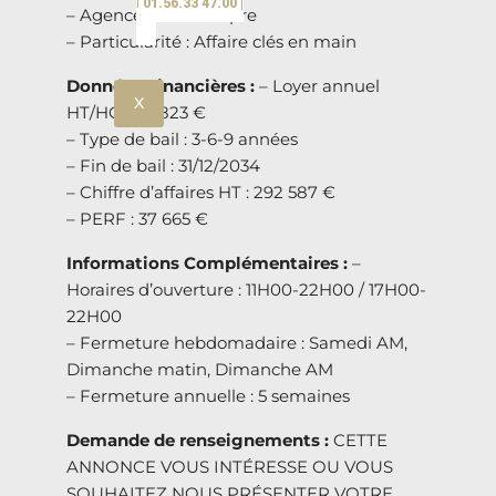
| 01.56.33 47.00 |
– Agencement : Propre
– Particularité : Affaire clés en main
Données Financières :
– Loyer annuel
X
HT/HC : 68 823 €
– Type de bail : 3-6-9 années
– Fin de bail : 31/12/2034
– Chiffre d’affaires HT : 292 587 €
– PERF : 37 665 €
Informations Complémentaires :
–
Horaires d’ouverture : 11H00-22H00 / 17H00-
22H00
– Fermeture hebdomadaire : Samedi AM,
Dimanche matin, Dimanche AM
– Fermeture annuelle : 5 semaines
Demande de renseignements :
CETTE
ANNONCE VOUS INTÉRESSE OU VOUS
SOUHAITEZ NOUS PRÉSENTER VOTRE