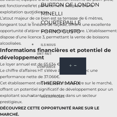
BURTON OF LONDON
est fonctionnelle et parfaitement adaptée à une
exploitation quotidienne.
MINELLI
L’atout majeur de ce bien est sa terrasse de 6 mètres,
COURTEPAILLE
longeant tout le linéaire de façade, offrant une excellente
FORNO GUSTO
opportunité d’attirer une clientèle régulière. L’établissement
dispose d’une licence 3, permettant la vente de boissons
alcoolisées.
ILS NOUS
Informations financières et potentiel de
ONT FAIT
développement
Le loyer annuel est de 65.634 € HT/HC.
CONFIANCE
Le chiffre d’affaires HT s’élève à 212.836€, avec une
performance nette de 37.066€.
THIERRY MARX
Cet établissement est une opportunité rare sur le marché,
offrant un potentiel significatif de développement pour un
exploitant souhaitant s’implanter dans un secteur
NOS ARTICLES
prestigieux.
DÉCOUVREZ CETTE OPPORTUNITÉ RARE SUR LE
MARCHÉ.