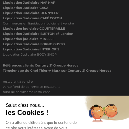
Liquidation Judiciaire NAF NAF
Liquidation Judicaire CASA
Liquidation Judiciaire JENNYFER
Liquidation Judiciaire CAFÉ COTON
Commerces en liquidation judiciaire à vendre
Liquidation judiciaire COURTEPAILLE
Liquidation Judiciaire BURTON of London
Liquidation judiciaire MINELLI
Liquidation Judiciaire FORNO GUSTO
Liquidation Judiciaire INTERIOR’S
Liquidation Judiciaire BODY SHOP
Références clients Century 21 Groupe Horeca
Témoignage du Chef Thierry Marx sur Century 21 Groupe Horeca
restaurant à vendre
vente fond de commerce restaurant
fond de commerce restaurant
acheter un restaurant
achat restaurant
vente de fond de commerce restaurant
acheter restaurant
restaurant vendre