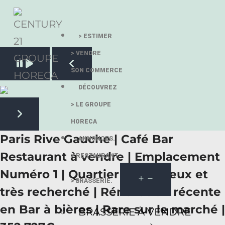
> ESTIMER
> VENDRE
Pause slide rotation
SON COMMERCE
Resume slide rotation
Previous slide
DÉCOUVREZ
> LE GROUPE
HORECA
Next slide
Paris Rive Gauche | Café Bar
ANNONCES.
Restaurant à vendre | Emplacement
> RESTAURANT.
Numéro 1 | Quartier prestigieux et
> BRASSERIE.
très recherché | Rénovation récente
en Bar à bières | Rare sur le marché |
BRASSERIE À VENDRE