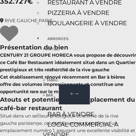
352.727€
RESTAURANT À VENDRE
PIZZERIA À VENDRE
RIVE GAUCHE PARIS
BOULANGERIE À VENDRE
ANNONCES.
Présentation du bien
> HÔTEL.
CENTURY 21 GROUPE HORECA vous propose de découvrir
ce Café Bar Restaurant idéalement situé dans un Quartier
prestigieux et très recherché de la rive gauche
ANNONCES.
Cet établissement rénové récemment en Bar à bières
> TABAC.
offre des volumes impressionnants et constitue une
opportunité rare sur le marché.
> BAR.
Atouts et potentiels de l’emplacement du
café-bar restaurant
BAR À VENDRE
Situé dans un secteur prestigieux et animé de la rive
gauche parisienne, cet établissement bénéficie d’un
LOCAL COMMERCIAL À
emplacement numéro 1, assurant une excellente visibilité et
VENDRE