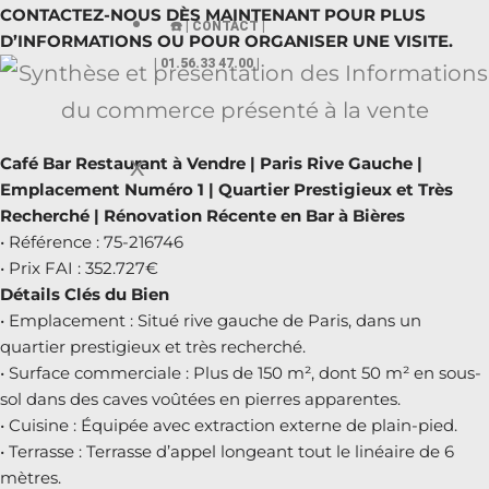
CONTACTEZ-NOUS DÈS MAINTENANT POUR PLUS
☎️ | CONTACT |
D’INFORMATIONS OU POUR ORGANISER UNE VISITE.
| 01.56.33 47.00 |
Café Bar Restaurant à Vendre | Paris Rive Gauche |
X
Emplacement Numéro 1 | Quartier Prestigieux et Très
Recherché | Rénovation Récente en Bar à Bières
• Référence : 75-216746
• Prix FAI : 352.727€
Détails Clés du Bien
• Emplacement : Situé rive gauche de Paris, dans un
quartier prestigieux et très recherché.
• Surface commerciale : Plus de 150 m², dont 50 m² en sous-
sol dans des caves voûtées en pierres apparentes.
• Cuisine : Équipée avec extraction externe de plain-pied.
• Terrasse : Terrasse d’appel longeant tout le linéaire de 6
mètres.