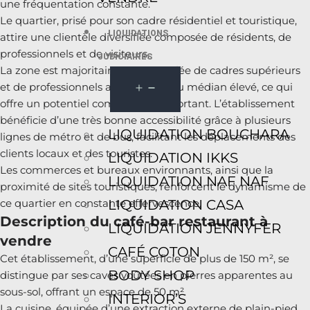
une fréquentation constante.
Le quartier, prisé pour son cadre résidentiel et touristique,
LIQUIDATIONS
attire une clientèle diversifiée composée de résidents, de
professionnels et de visiteurs.
JUDICIAIRES
La zone est majoritairement peuplée de cadres supérieurs
et de professionnels avec un revenu médian élevé, ce qui
offre un potentiel commercial important. L’établissement
bénéficie d’une très bonne accessibilité grâce à plusieurs
LIQUIDATION BOUCHARA
lignes de métro et de bus, facilitant les déplacements des
clients locaux et des touristes.
LIQUIDATION IKKS
Les commerces et bureaux environnants, ainsi que la
LIQUIDATION NAF NAF
proximité de sites touristiques, renforcent le dynamisme de
LIQUIDATION CASA
ce quartier en constante effervescence.
Description du café-bar restaurant à
LIQUIDATION JENNYFER
vendre
CAFÉ COTON
Cet établissement, d’une superficie de plus de 150 m², se
BODY SHOP
distingue par ses caves voûtées en pierres apparentes au
sous-sol, offrant un espace de 50 m².
INTERIOR’S
La cuisine, équipée d’une extraction externe de plain-pied,