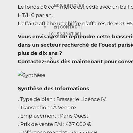
NOS ARTICLES
Le fonds de commerce est cédé avec un bail co
HT/HC par an.
L’affaire affiche un chiffre d’affaires de 500.1
☎️ | CONTACT |
| 01.56.33 47.00 |
Vous envisagez de reprendre cette brasserie
dans un secteur recherché de l’ouest paris
plus de dix ans ?
X
Contactez-nous dès maintenant pour conven
Synthèse des Informations
. Type de bien : Brasserie Licence IV
. Transaction : À Vendre
. Emplacement : Paris Ouest
. Prix de vente FAI : 437 000 €
. Référence mandat : 75-227649