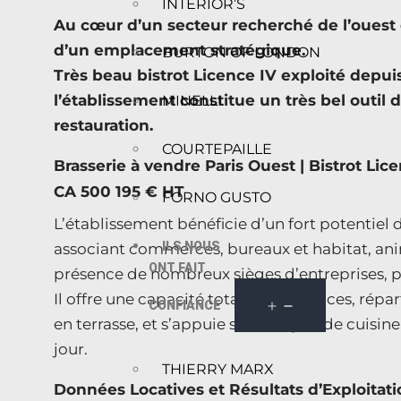
INTERIOR’S
Au cœur d’un secteur recherché de l’ouest d
d’un emplacement stratégique.
BURTON OF LONDON
Très beau bistrot Licence IV exploité depui
l’établissement constitue un très bel outil 
MINELLI
restauration.
COURTEPAILLE
Brasserie à vendre Paris Ouest | Bistrot Lic
CA 500 195 € HT
FORNO GUSTO
L’établissement bénéficie d’un fort potentie
ILS NOUS
associant commerces, bureaux et habitat, ani
ONT FAIT
présence de nombreux sièges d’entreprises, pr
Il offre une capacité totale de 80 places, répar
CONFIANCE
en terrasse, et s’appuie sur une grande cuisine
jour.
THIERRY MARX
Données Locatives et Résultats d’Exploitati