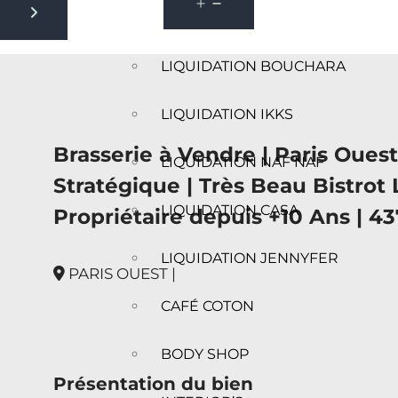
Next slide
LIQUIDATION BOUCHARA
LIQUIDATION IKKS
Brasserie à Vendre | Paris Oue
LIQUIDATION NAF NAF
Stratégique | Très Beau Bistrot
LIQUIDATION CASA
Propriétaire depuis +10 Ans | 43
LIQUIDATION JENNYFER
PARIS OUEST |
CAFÉ COTON
BODY SHOP
Présentation du bien