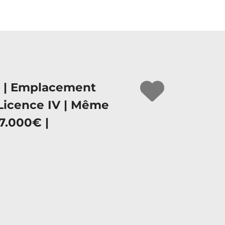
st | Emplacement
 Licence IV | Même
7.000€ |