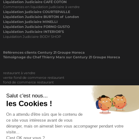
Liquidation Judiciaire CAFÉ COTON
Commerces en liquidation judiciaire à vendre
Liquidation judiciaire COURTEPAILLE
Liquidation Judiciaire BURTON of London
Liquidation judiciaire MINELLI
Liquidation Judiciaire FORNO GUSTO
Liquidation Judiciaire INTERIOR’S
Liquidation Judiciaire BODY SHOP
Références clients Century 21 Groupe Horeca
Témoignage du Chef Thierry Marx sur Century 21 Groupe Horeca
restaurant à vendre
vente fond de commerce restaurant
fond de commerce restaurant
acheter un restaurant
achat restaurant
vente de fond de commerce restaurant
acheter restaurant
restaurant vendre