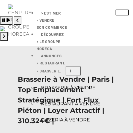
> ESTIMER
Pause slide rotation
> VENDRE
Resume slide rotation
Previous slide
SON COMMERCE
DÉCOUVREZ
> LE GROUPE
Next slide
HORECA
ANNONCES.
> RESTAURANT.
> BRASSERIE.
Brasserie à Vendre | Paris |
BRASSERIE À VENDRE
Top Emplacement
Stratégique | Fort Flux
RESTAURANT À VENDRE
Piéton | Loyer Attractif |
310.324€ |
PIZZERIA À VENDRE