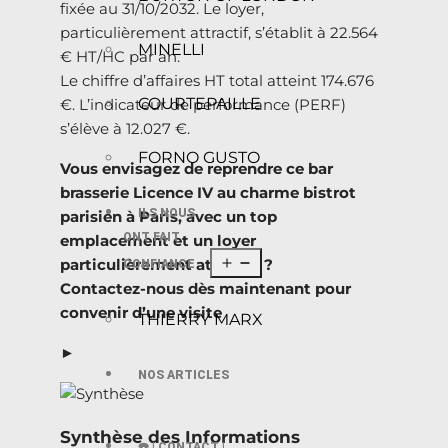
fixée au 31/10/2032. Le loyer,
particulièrement attractif, s’établit à 22.564
MINELLI
€ HT/HC par an.
Le chiffre d’affaires HT total atteint 174.676
COURTEPAILLE
€. L’indicateur de performance (PERF)
s’élève à 12.027 €.
FORNO GUSTO
Vous envisagez de reprendre ce bar
brasserie Licence IV au charme bistrot
ILS NOUS
parisien à Paris, avec un top
ONT FAIT
emplacement et un loyer
particulièrement attractif ?
CONFIANCE
Contactez-nous dès maintenant pour
convenir d’une visite
THIERRY MARX
►
NOS ARTICLES
Synthèse des Informations
☎️ | CONTACT |