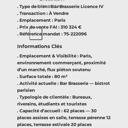
. Type de bien : Bar Brasserie Licence IV
| 01.56.33 47.00 |
. Transaction : À Vendre
. Emplacement : Paris
. Prix de vente FAI : 310 324 €
X
. Référence mandat : 75-222096
Informations Clés
. Emplacement & Visibilité : Paris,
environnement commerçant, proximité
d’un marché, flux piéton soutenu
. Surface totale : 80 m²
. Activité actuelle : Bar Brasserie — bistrot
parisien
. Typologie de clientèle : Bureaux,
riverains, étudiants et touristes
. Capacité d’accueil : 62 places — 30
places assises en salle, terrasse pérenne 12
places, terrasse estivale 20 places