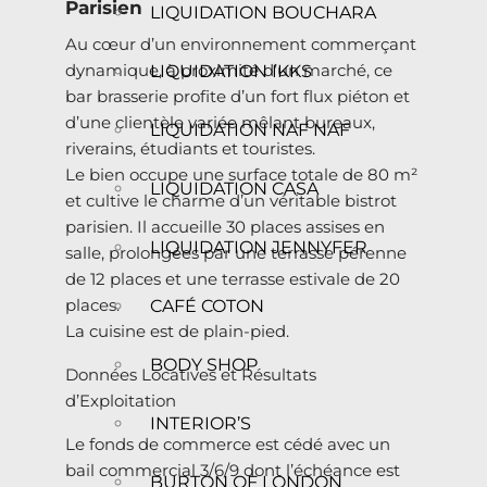
Parisien
LIQUIDATION BOUCHARA
Au cœur d’un environnement commerçant
dynamique, à proximité d’un marché, ce
LIQUIDATION IKKS
bar brasserie profite d’un fort flux piéton et
d’une clientèle variée mêlant bureaux,
LIQUIDATION NAF NAF
riverains, étudiants et touristes.
Le bien occupe une surface totale de 80 m²
LIQUIDATION CASA
et cultive le charme d’un véritable bistrot
parisien. Il accueille 30 places assises en
LIQUIDATION JENNYFER
salle, prolongées par une terrasse pérenne
de 12 places et une terrasse estivale de 20
places.
CAFÉ COTON
La cuisine est de plain-pied.
BODY SHOP
Données Locatives et Résultats
d’Exploitation
INTERIOR’S
Le fonds de commerce est cédé avec un
bail commercial 3/6/9 dont l’échéance est
BURTON OF LONDON