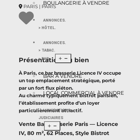
BOULANGERIE À VENDRE
PARIS | PARIS
ANNONCES.
> HÔTEL.
ANNONCES.
> TABAC.
Présentation du bien
> BAR.
À Paris, ce bar brasserie Licence IV occupe
BAR À VENDRE
un top emplacement stratégique, porté
par un fort flux piéton.
LOCAL COMMERCIAL À VENDRE
Au charme typiquement bistrot parisien,
l’établissement profite d’un loyer
particulièrement attractif.
LIQUIDATIONS
JUDICIAIRES
Vente Bar Brasserie Paris — Licence
IV, 80 m², 62 Places, Style Bistrot