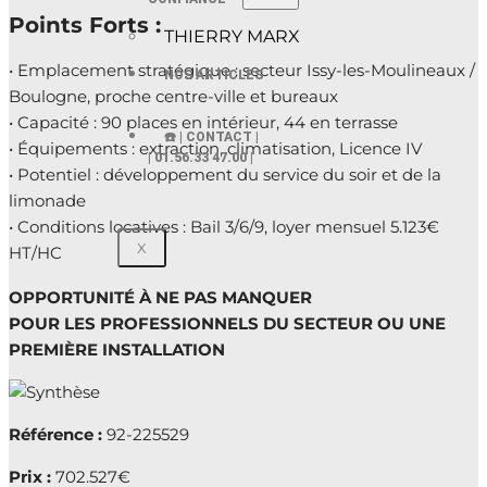
Points Forts :
THIERRY MARX
• Emplacement stratégique : secteur Issy-les-Moulineaux /
NOS ARTICLES
Boulogne, proche centre-ville et bureaux
• Capacité : 90 places en intérieur, 44 en terrasse
☎️ | CONTACT |
• Équipements : extraction, climatisation, Licence IV
| 01.56.33 47.00 |
• Potentiel : développement du service du soir et de la
limonade
• Conditions locatives : Bail 3/6/9, loyer mensuel 5.123€
X
HT/HC
OPPORTUNITÉ À NE PAS MANQUER
POUR LES PROFESSIONNELS DU SECTEUR OU UNE
PREMIÈRE INSTALLATION
Référence :
92-225529
Prix :
702.527€