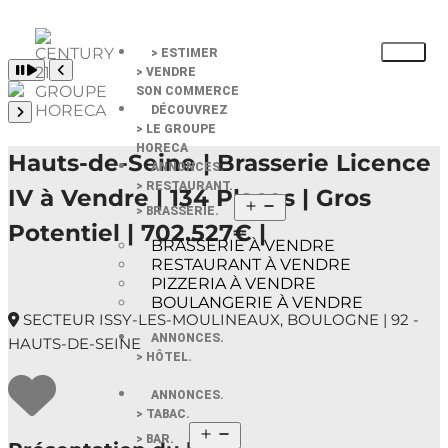
> ESTIMER
Pause slide rotation
> VENDRE
Resume slide rotation
Previous slide
SON COMMERCE
DÉCOUVREZ
Next slide
> LE GROUPE
HORECA
Hauts-de-Seine | Brasserie Licence
ANNONCES.
> RESTAURANT.
IV à Vendre | 134 Places | Gros
> BRASSERIE.
Potentiel | 702.527€ |
BRASSERIE À VENDRE
RESTAURANT À VENDRE
PIZZERIA À VENDRE
BOULANGERIE À VENDRE
SECTEUR ISSY-LES-MOULINEAUX, BOULOGNE | 92 -
ANNONCES.
HAUTS-DE-SEINE
> HÔTEL.
ANNONCES.
> TABAC.
> BAR.