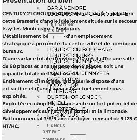
Présentation du bien
BAR À VENDRE
CENTURY 21 GROUPE HORECA vous invite à découvrir
LOCAL COMMERCIAL À VENDRE
cette Brasserie d’angle idéalement située sur le secteur
LIQUIDATIONS
Issy-les-Moulineaux / Boulogne.
JUDICIAIRES
L’établissement bénéficie d’un emplacement
stratégique à proximité du centre-ville et de nombreux
LIQUIDATION BOUCHARA
bureaux.
LIQUIDATION IKKS
D’une surface totale d’environ 210 m², il offre une salle
LIQUIDATION NAF NAF
de 90 places et une terrasse de 44 places, soit une
LIQUIDATION CASA
LIQUIDATION JENNYFER
capacité totale de 134 couverts.
CAFÉ COTON
Entièrement climatisée, la brasserie dispose d’une
BODY SHOP
extraction et d’une Licence IV actuellement sous-
INTERIOR’S
exploitée.
BURTON OF LONDON
MINELLI
Exploitée en coupure, elle présente un fort potentiel de
COURTEPAILLE
développement sur l’activité du soir et la limonade.
FORNO GUSTO
Bail commercial 3/6/9 avec un loyer mensuel de 5 123 €
HT/HC.
ILS NOUS
ONT FAIT
.
CONFIANCE