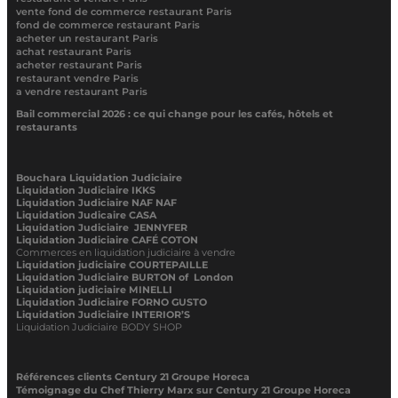
vente fond de commerce restaurant Paris
fond de commerce restaurant Paris
acheter un restaurant Paris
achat restaurant Paris
acheter restaurant Paris
restaurant vendre Paris
a vendre restaurant Paris
Bail commercial 2026 : ce qui change pour les cafés, hôtels et
restaurants
Bouchara Liquidation Judiciaire
Liquidation Judiciaire IKKS
Liquidation Judiciaire NAF NAF
Liquidation Judicaire CASA
Liquidation Judiciaire JENNYFER
Liquidation Judiciaire CAFÉ COTON
Commerces en liquidation judiciaire à vendre
Liquidation judiciaire COURTEPAILLE
Liquidation Judiciaire BURTON of London
Liquidation judiciaire MINELLI
Liquidation Judiciaire FORNO GUSTO
Liquidation Judiciaire INTERIOR’S
Liquidation Judiciaire BODY SHOP
Références clients Century 21 Groupe Horeca
Témoignage du Chef Thierry Marx sur Century 21 Groupe Horeca