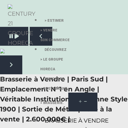
> ESTIMER
> VENDRE
Pause slide rotation
SON COMMERCE
Resume slide rotation
Previous slide
DÉCOUVREZ
> LE GROUPE
HORECA
Next slide
Brasserie à Vendre | Paris Sud |
ANNONCES.
Emplacement N°1 en Angle |
> RESTAURANT.
Véritable Institution Parisienne Style
> BRASSERIE.
1900 | Sortie de Métro | Rare à la
vente | 2.600.000€ |
BRASSERIE À VENDRE