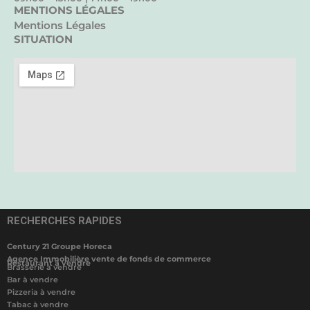
MENTIONS LÉGALES
Mentions Légales
SITUATION
RECHERCHES RAPIDES
Century 21 Groupe Horeca
Agence Immobilière vente de fonds de commerce
Restaurant à vendre
Brasserie à vendre
Bar à vendre
Pizzeria à vendre
Tabac à vendre