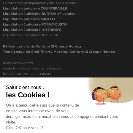
Commerces en liquidation judiciaire à vendre
Liquidation judiciaire COURTEPAILLE
Liquidation Judiciaire BURTON of London
Liquidation judiciaire MINELLI
Liquidation Judiciaire FORNO GUSTO
Liquidation Judiciaire INTERIOR’S
Liquidation Judiciaire BODY SHOP
Références clients Century 21 Groupe Horeca
Témoignage du Chef Thierry Marx sur Century 21 Groupe Horeca
restaurant à vendre
vente fond de commerce restaurant
fond de commerce restaurant
acheter un restaurant
achat restaurant
vente de fond de commerce restaurant
acheter restaurant
restaurant vendre