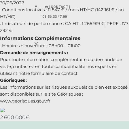
30/06/2027
☎️ | CONTACT |
. Conditions locatives : 11 847 € / mois HT/HC (142 161 € / an
HT/HC)
| 01.56.33 47.00 |
. Indicateurs de performance : CA HT : 1 266 919 €, PERF : 177
292 €
Informations Complémentaires
X
. Horaires d’ouverture : 08h00 – 01h00
Demande de renseignements :
Pour toute information complémentaire ou demande de
visite, contactez en toute confidentialité nos experts en
utilisant notre formulaire de contact.
Géorisques :
Les informations sur les risques auxquels ce bien est exposé
sont disponibles sur le site Géorisques :
www.georisques.gouv.fr
2.600.000€