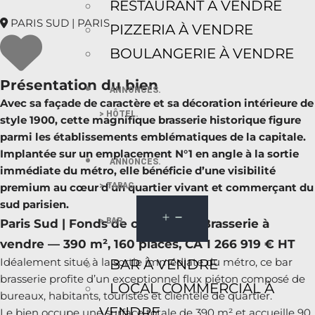
RESTAURANT À VENDRE
PARIS SUD | PARIS
PIZZERIA À VENDRE
BOULANGERIE À VENDRE
Présentation du bien
ANNONCES.
Avec sa façade de caractère et sa décoration intérieure de
> HÔTEL.
style 1900, cette magnifique brasserie historique figure
parmi les établissements emblématiques de la capitale.
Implantée sur un emplacement N°1 en angle à la sortie
ANNONCES.
immédiate du métro, elle bénéficie d’une visibilité
> TABAC.
premium au cœur d’un quartier vivant et commerçant du
sud parisien.
> BAR.
Paris Sud | Fonds de commerce Brasserie à
vendre — 390 m², 160 places, CA 1 266 919 € HT
Idéalement situé à la sortie immédiate du métro, ce bar
BAR À VENDRE
brasserie profite d’un exceptionnel flux piéton composé de
LOCAL COMMERCIAL À
bureaux, habitants, touristes et clientèle de quartier.
VENDRE
Le bien occupe une surface totale de 390 m² et accueille 90