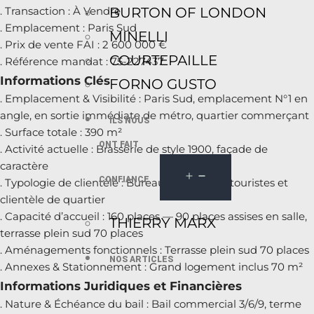
BURTON OF LONDON
. Transaction : À Vendre
. Emplacement : Paris Sud
MINELLI
. Prix de vente FAI : 2 600 000 €
COURTEPAILLE
. Référence mandat : 75-227437
Informations Clés
FORNO GUSTO
. Emplacement & Visibilité : Paris Sud, emplacement N°1 en
angle, en sortie immédiate de métro, quartier commerçant
ILS NOUS
. Surface totale : 390 m²
ONT FAIT
. Activité actuelle : Brasserie de style 1900, façade de
caractère
CONFIANCE
. Typologie de clientèle : Bureaux, habitants, touristes et
clientèle de quartier
. Capacité d’accueil : 160 places — 90 places assises en salle,
THIERRY MARX
terrasse plein sud 70 places
. Aménagements fonctionnels : Terrasse plein sud 70 places
NOS ARTICLES
. Annexes & Stationnement : Grand logement inclus 70 m²
Informations Juridiques et Financières
. Nature & Échéance du bail : Bail commercial 3/6/9, terme