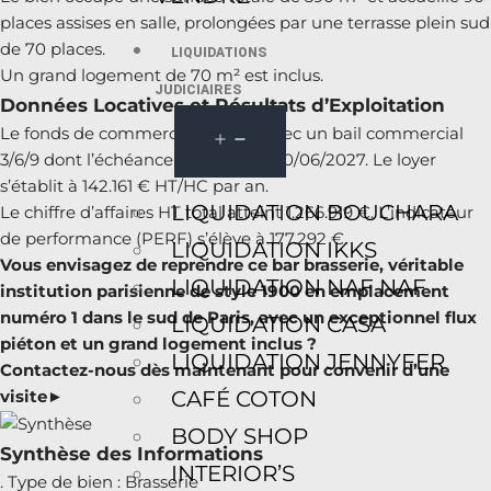
places assises en salle, prolongées par une terrasse plein sud
de 70 places.
LIQUIDATIONS
Un grand logement de 70 m² est inclus.
JUDICIAIRES
Données Locatives et Résultats d’Exploitation
Le fonds de commerce est cédé avec un bail commercial
3/6/9 dont l’échéance est fixée au 30/06/2027. Le loyer
s’établit à 142.161 € HT/HC par an.
LIQUIDATION BOUCHARA
Le chiffre d’affaires HT total atteint 1.266.919 €. L’indicateur
de performance (PERF) s’élève à 177.292 €.
LIQUIDATION IKKS
Vous envisagez de reprendre ce bar brasserie, véritable
LIQUIDATION NAF NAF
institution parisienne de style 1900 en emplacement
numéro 1 dans le sud de Paris, avec un exceptionnel flux
LIQUIDATION CASA
piéton et un grand logement inclus ?
LIQUIDATION JENNYFER
Contactez-nous dès maintenant pour convenir d’une
CAFÉ COTON
visite►
BODY SHOP
Synthèse des Informations
INTERIOR’S
. Type de bien : Brasserie