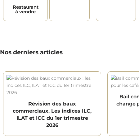
Restaurant
à vendre
Nos derniers articles
Bail co
Révision des baux
change po
commerciaux. Les indices ILC,
ILAT et ICC du 1er trimestre
2026