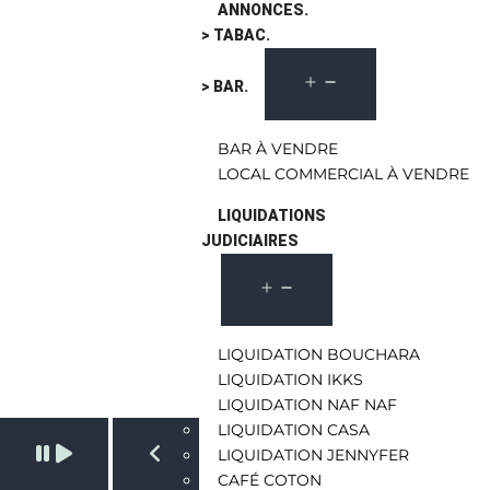
ANNONCES.
> TABAC.
> BAR.
BAR À VENDRE
LOCAL COMMERCIAL À VENDRE
LIQUIDATIONS
JUDICIAIRES
LIQUIDATION BOUCHARA
LIQUIDATION IKKS
LIQUIDATION NAF NAF
LIQUIDATION CASA
Pause slide rotation
LIQUIDATION JENNYFER
CAFÉ COTON
Resume slide rotation
Previous slide