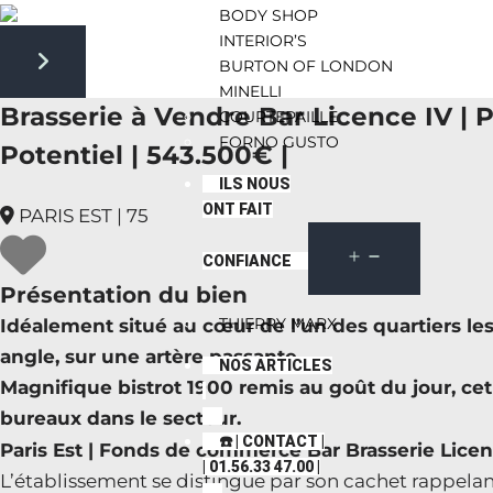
BODY SHOP
INTERIOR’S
BURTON OF LONDON
Next slide
MINELLI
Brasserie à Vendre Bar Licence IV | 
COURTEPAILLE
FORNO GUSTO
Potentiel | 543.500€ |
ILS NOUS
ONT FAIT
PARIS EST | 75
CONFIANCE
Présentation du bien
THIERRY MARX
Idéalement situé au cœur de l’un des quartiers le
angle, sur une artère passante.
NOS ARTICLES
Magnifique bistrot 1900 remis au goût du jour, cet
bureaux dans le secteur.
☎️ | CONTACT |
Paris Est | Fonds de commerce Bar Brasserie Lice
| 01.56.33 47.00 |
L’établissement se distingue par son cachet rappelant