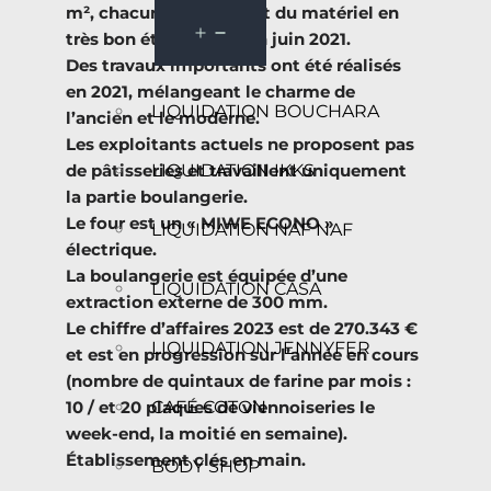
m², chacun comprenant du matériel en
très bon état, acheté en juin 2021.
Des travaux importants ont été réalisés
en 2021, mélangeant le charme de
LIQUIDATION BOUCHARA
l’ancien et le moderne.
Les exploitants actuels ne proposent pas
LIQUIDATION IKKS
de pâtisseries et travaillent uniquement
la partie boulangerie.
Le four est un « MIWE ECONO »
LIQUIDATION NAF NAF
électrique.
La boulangerie est équipée d’une
LIQUIDATION CASA
extraction externe de 300 mm.
Le chiffre d’affaires 2023 est de 270.343 €
LIQUIDATION JENNYFER
et est en progression sur l’année en cours
(nombre de quintaux de farine par mois :
CAFÉ COTON
10 / et 20 plaques de viennoiseries le
week-end, la moitié en semaine).
Établissement clés en main.
BODY SHOP