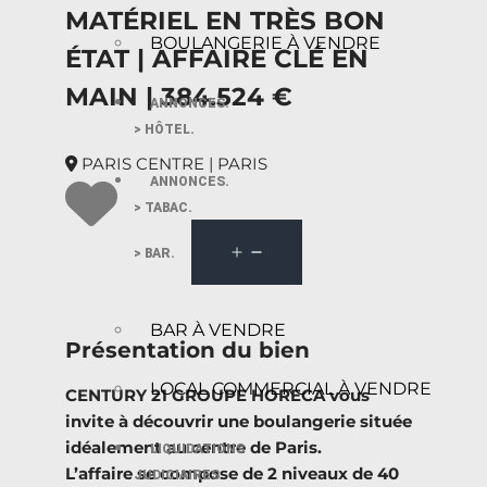
MATÉRIEL EN TRÈS BON
BOULANGERIE À VENDRE
ÉTAT | AFFAIRE CLÉ EN
MAIN | 384.524 €
ANNONCES.
> HÔTEL.
PARIS CENTRE | PARIS
ANNONCES.
> TABAC.
> BAR.
BAR À VENDRE
Présentation du bien
LOCAL COMMERCIAL À VENDRE
CENTURY 21 GROUPE HORECA vous
invite à découvrir une boulangerie située
idéalement au centre de Paris.
LIQUIDATIONS
L’affaire se compose de 2 niveaux de 40
JUDICIAIRES