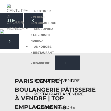
> ESTIMER
> VENDRE
Pause slide rotation
SON COMMERCE
Resume slide rotation
Previous slide
DÉCOUVREZ
> LE GROUPE
HORECA
Next slide
ANNONCES.
> RESTAURANT.
> BRASSERIE.
PARIS CENTRE |
BRASSERIE À VENDRE
BOULANGERIE PÂTISSERIE
RESTAURANT À VENDRE
À VENDRE | TOP
EMPLACEMENT |
PIZZERIA À VENDRE