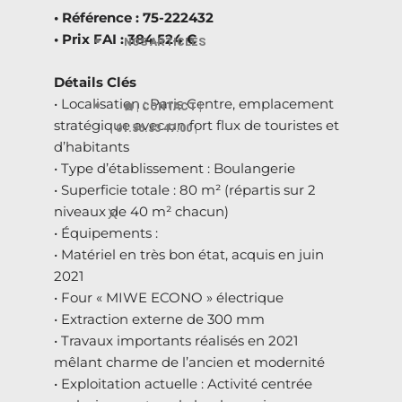
• Référence : 75-222432
• Prix FAI : 384.524 €
NOS ARTICLES
Détails Clés
• Localisation : Paris Centre, emplacement
☎️ | CONTACT |
stratégique avec un fort flux de touristes et
| 01.56.33 47.00 |
d’habitants
• Type d’établissement : Boulangerie
• Superficie totale : 80 m² (répartis sur 2
niveaux de 40 m² chacun)
X
• Équipements :
• Matériel en très bon état, acquis en juin
2021
• Four « MIWE ECONO » électrique
• Extraction externe de 300 mm
• Travaux importants réalisés en 2021
mêlant charme de l’ancien et modernité
• Exploitation actuelle : Activité centrée