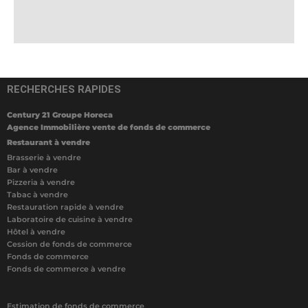
RECHERCHES RAPIDES
Century 21 Groupe Horeca
Agence Immobilière vente de fonds de commerce
Restaurant à vendre
Brasserie à vendre
Bar à vendre
Pizzeria à vendre
Tabac à vendre
Restauration rapide à vendre
Laboratoire de cuisine à vendre
Hôtel à vendre
Cession de fonds de commerce
Fonds de commerce
Fonds de commerce à vendre
Estimation de fonds de commerce