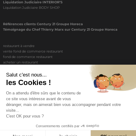
Liquidation Judiciaire INTERIOR’S
Liquidation Judiciaire BODY SHOP
Références clients Century 21 Groupe Horeca
Témoignage du Chef Thierry Marx sur Century 21 Groupe Horeca
restaurant à vendre
vente fond de commerce restaurant
fond de commerce restaurant
acheter un restaurant
achat restaurant
vente de fond de commerce restaurant
acheter restaurant
restaurant vendre
COPYRIGHT © 2026