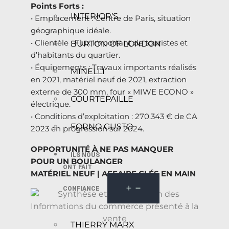
Points Forts :
INTERIOR’S
• Emplacement : Centre de Paris, situation
géographique idéale.
• Clientèle : Flux important de touristes et
BURTON OF LONDON
d’habitants du quartier.
• Équipements : Travaux importants réalisés
MINELLI
en 2021, matériel neuf de 2021, extraction
externe de 300 mm, four « MIWE ECONO »
COURTEPAILLE
électrique.
• Conditions d’exploitation : 270.343 € de CA
FORNO GUSTO
2023 en progression sur 2024.
OPPORTUNITÉ À NE PAS MANQUER
ILS NOUS
POUR UN BOULANGER
ONT FAIT
MATÉRIEL NEUF | AFFAIRE CLÉS EN MAIN
CONFIANCE
THIERRY MARX