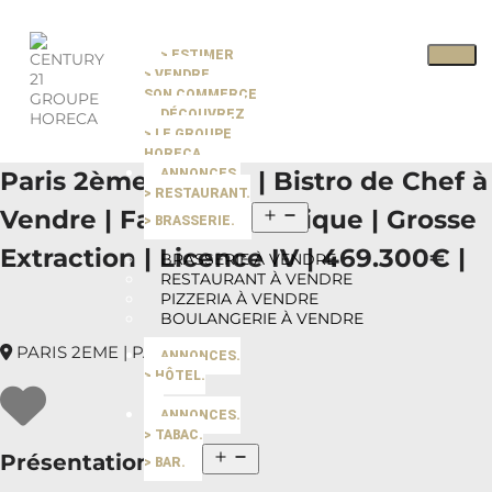
> ESTIMER
Pause slide rotation
> VENDRE
Resume slide rotation
Previous slide
SON COMMERCE
DÉCOUVREZ
> LE GROUPE
Next slide
HORECA
Paris 2ème Bourse | Bistro de Chef à
ANNONCES.
> RESTAURANT.
Vendre | Façade Historique | Grosse
> BRASSERIE.
Extraction | Licence IV | 469.300€ |
BRASSERIE À VENDRE
RESTAURANT À VENDRE
PIZZERIA À VENDRE
BOULANGERIE À VENDRE
PARIS 2EME | PARIS
ANNONCES.
> HÔTEL.
ANNONCES.
> TABAC.
Présentation du bien
> BAR.