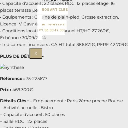
THIERRY MARX
• Capacité d’accueil : 22 places RDC, 12 places étage, 16
places terrasse permanente
NOS ARTICLES
• Équipements : Cuisine de plain-pied, Grosse extraction,
Licence IV, Cave à vin,
☎️ | CONTACT |
• Conditions locatives : Loyer annuel HT/HC 27.260€,
| 01.56.33 47.00 |
Échéance 30/09/2034
• Indicateurs financiers : CA HT total 386.571€, PERF 42.709€
X
PLUS DE DÉTAILS ►
Référence :
75-225677
Prix :
469.300 €
Détails Clés :
– Emplacement : Paris 2ème proche Bourse
– Activité actuelle : Bistro
– Capacité d’accueil : 50 places
– Salle RDC : 22 places