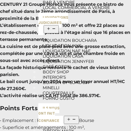
BAR À VENDRE
CENTURY 21 Groupe Horeca vous présente ce bistro de
LOCAL COMMERCIAL À VENDRE
chef situé dans le 2ème arrondissement de Paris, à
LIQUIDATIONS
proximité de la Bourse.
JUDICIAIRES
L’établissement développe 100 m² et offre 22 places au
rez-de-chaussée, 12 places à l’étage ainsi que 16 places en
terrasse permanente.
LIQUIDATION BOUCHARA
LIQUIDATION IKKS
La cuisine est de plain-pied avec une grosse extraction,
LIQUIDATION NAF NAF
complétée par une cave à vin et une chambre froide en
LIQUIDATION CASA
sous-sol avec accès direct.
LIQUIDATION JENNYFER
CAFÉ COTON
La façade historique renforce le cachet de vieux bistrot
BODY SHOP
parisien.
INTERIOR’S
Le bail court jusqu’en 2034 avec un loyer annuel HT/HC
BURTON OF LONDON
MINELLI
de 27.260€.
COURTEPAILLE
L’activité réalise un CA HT total de 386.571€.
FORNO GUSTO
Points Forts :
ILS NOUS
ONT FAIT
• Emplacement : Paris 2ème proche Bourse
CONFIANCE
• Superficie et aménagements : 100 m²,