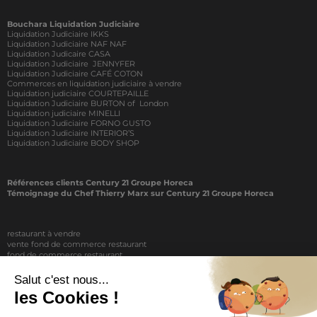
Bouchara Liquidation Judiciaire
Liquidation Judiciaire IKKS
Liquidation Judiciaire NAF NAF
Liquidation Judicaire CASA
Liquidation Judiciaire JENNYFER
Liquidation Judiciaire CAFÉ COTON
Commerces en liquidation judiciaire à vendre
Liquidation judiciaire COURTEPAILLE
Liquidation Judiciaire BURTON of London
Liquidation judiciaire MINELLI
Liquidation Judiciaire FORNO GUSTO
Liquidation Judiciaire INTERIOR’S
Liquidation Judiciaire BODY SHOP
Références clients Century 21 Groupe Horeca
Témoignage du Chef Thierry Marx sur Century 21 Groupe Horeca
restaurant à vendre
vente fond de commerce restaurant
fond de commerce restaurant
acheter un restaurant
achat restaurant
vente de fond de commerce restaurant
acheter restaurant
restaurant vendre