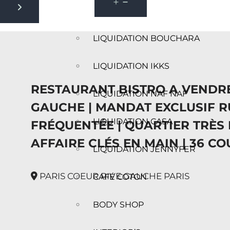
Next slide
LIQUIDATION BOUCHARA
LIQUIDATION IKKS
RESTAURANT BISTRO A VENDRE
LIQUIDATION NAF NAF
GAUCHE | MANDAT EXCLUSIF R
LIQUIDATION CASA
FRÉQUENTÉE | QUARTIER TRÈS
AFFAIRE CLÉS EN MAIN | 36 CO
LIQUIDATION JENNYFER
PARIS COEUR RIVE GAUCHE PARIS
CAFÉ COTON
BODY SHOP