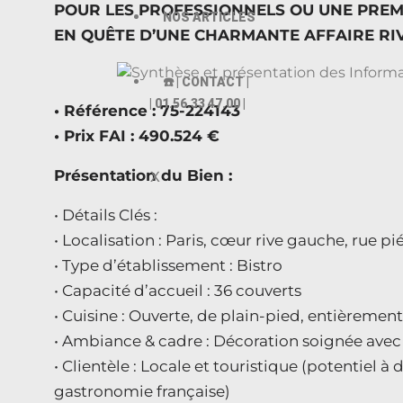
POUR LES PROFESSIONNELS OU UNE PREM
NOS ARTICLES
EN QUÊTE D’UNE CHARMANTE AFFAIRE RI
☎️ | CONTACT |
| 01.56.33 47.00 |
• Référence : 75-224143
• Prix FAI : 490.524 €
Présentation du Bien :
X
• Détails Clés :
• Localisation : Paris, cœur rive gauche, rue p
• Type d’établissement : Bistro
• Capacité d’accueil : 36 couverts
• Cuisine : Ouverte, de plain-pied, entièremen
• Ambiance & cadre : Décoration soignée avec 
• Clientèle : Locale et touristique (potentiel
gastronomie française)