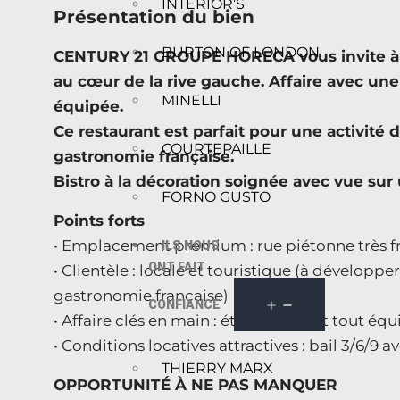
INTERIOR’S
Présentation du bien
BURTON OF LONDON
CENTURY 21 GROUPE HORECA vous invite à d
au cœur de la rive gauche. Affaire avec une
MINELLI
équipée.
Ce restaurant est parfait pour une activité
COURTEPAILLE
gastronomie française.
Bistro à la décoration soignée avec vue sur u
FORNO GUSTO
Points forts
• Emplacement premium : rue piétonne très f
ILS NOUS
ONT FAIT
• Clientèle : locale et touristique (à dévelop
gastronomie française)
CONFIANCE
• Affaire clés en main : établissement tout é
• Conditions locatives attractives : bail 3/6/9
THIERRY MARX
OPPORTUNITÉ À NE PAS MANQUER