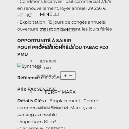
• Conditions locatives : bail commercial 3/6/9
en renouvellement, loyer annuel 29 256 €
MINELLI
HT HC
• Exploitation : 15 jours de congés annuels,
ouverture matin uniquement les jours fériés
COURTEPAILLE
OPPORTUNITÉ À SAISIR
FORNO GUSTO
POUR PROFESSIONNELS DU TABAC FDJ
PMU
ILS NOUS
ONT FAIT
CONFIANCE
Référence :
91-224568
Prix FAI:
964.215€
THIERRY MARX
Détails Clés :
• Emplacement : Centre
commercial en Seine-et-Marne, avec
NOS ARTICLES
parking accessible
• Superficie : 81 m²
• Capacité :
☎️ | CONTACT |