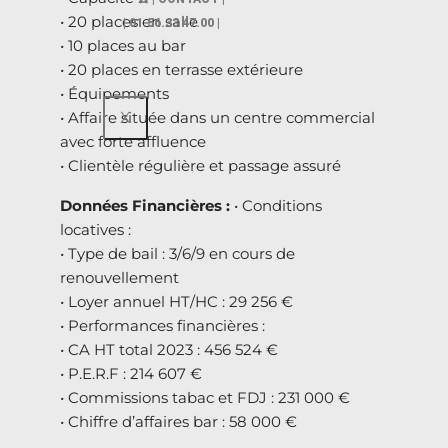
• 20 places en salle
| 01.56.33 47.00 |
• 10 places au bar
• 20 places en terrasse extérieure
• Équipements
X
• Affaire située dans un centre commercial
avec forte affluence
• Clientèle régulière et passage assuré
Données Financières :
• Conditions
locatives :
• Type de bail : 3/6/9 en cours de
renouvellement
• Loyer annuel HT/HC : 29 256 €
• Performances financières :
• CA HT total 2023 : 456 524 €
• P.E.R.F : 214 607 €
• Commissions tabac et FDJ : 231 000 €
• Chiffre d’affaires bar : 58 000 €