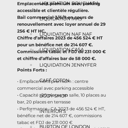
LIQUIDATION BOUCHARA
Emplacement premium avec parking
accessible et clientèle régulière.
Bail commercial 3/6/9 en cours de
LIQUIDATION IKKS
renouvellement avec loyer annuel de 29
256 € HT HC.
LIQUIDATION NAF NAF
Chiffre d’affaires 2023 de 456 524 € HT
pour un bénéfice net de 214 607 €.
LIQUIDATION CASA
Commissions tabac et FDJ de 231 000 €
et chiffre d’affaires bar de 58 000 €.
LIQUIDATION JENNYFER
Points Forts :
CAFÉ COTON
• Emplacement premium : centre
commercial avec parking accessible
• Capacité : 20 places en salle, 10 places au
BODY SHOP
bar, 20 places en terrasse
• Performance : CA 2023 de 456 524 € HT,
INTERIOR’S
bénéfice net de 214 607 €, commissions
tabac et FDJ de 231 000 €
BURTON OF LONDON