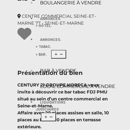
BOULANGERIE À VENDRE
CENTRE COMMERCIAL SEINE-ET-
ANNONCES.
MARNE 77 - SEINE-ET-MARNE
> HÔTEL.
ANNONCES.
> TABAC.
> BAR.
BAR À VENDRE
Présentation du bien
CENTURY 21 GROUPE HORECA vous
LOCAL COMMERCIAL À VENDRE
invite à découvrir ce bar tabac FDJ PMU
situé au sein d’un centre commercial en
LIQUIDATIONS
Seine-et-Marne.
JUDICIAIRES
Affaire avec 20 places assises en salle, 10
places au bar et 20 places en terrasse
extérieure.