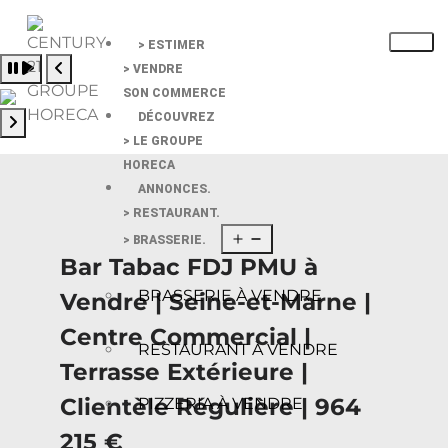
> ESTIMER
Pause slide rotation
> VENDRE
Resume slide rotation
Previous slide
SON COMMERCE
DÉCOUVREZ
> LE GROUPE
Next slide
HORECA
ANNONCES.
> RESTAURANT.
> BRASSERIE.
Bar Tabac FDJ PMU à
BRASSERIE À VENDRE
Vendre | Seine-et-Marne |
Centre Commercial |
RESTAURANT À VENDRE
Terrasse Extérieure |
Clientèle Régulière | 964
PIZZERIA À VENDRE
215 €