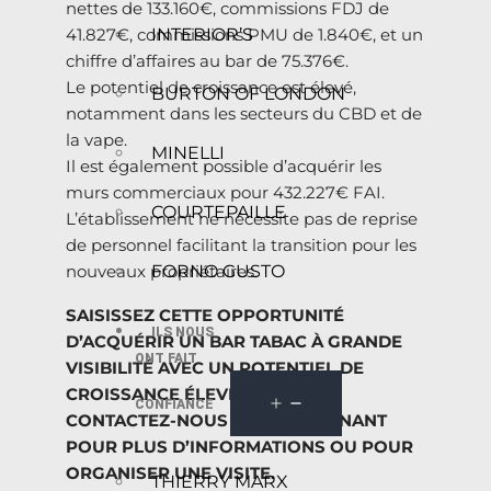
nettes de 133.160€, commissions FDJ de
INTERIOR’S
41.827€, commissions PMU de 1.840€, et un
chiffre d’affaires au bar de 75.376€.
Le potentiel de croissance est élevé,
BURTON OF LONDON
notamment dans les secteurs du CBD et de
la vape.
MINELLI
Il est également possible d’acquérir les
murs commerciaux pour 432.227€ FAI.
COURTEPAILLE
L’établissement ne nécessite pas de reprise
de personnel facilitant la transition pour les
FORNO GUSTO
nouveaux propriétaires.
SAISISSEZ CETTE OPPORTUNITÉ
ILS NOUS
D’ACQUÉRIR UN BAR TABAC À GRANDE
ONT FAIT
VISIBILITÉ AVEC UN POTENTIEL DE
CROISSANCE ÉLEVÉ.
CONFIANCE
CONTACTEZ-NOUS DÈS MAINTENANT
POUR PLUS D’INFORMATIONS OU POUR
ORGANISER UNE VISITE.
THIERRY MARX