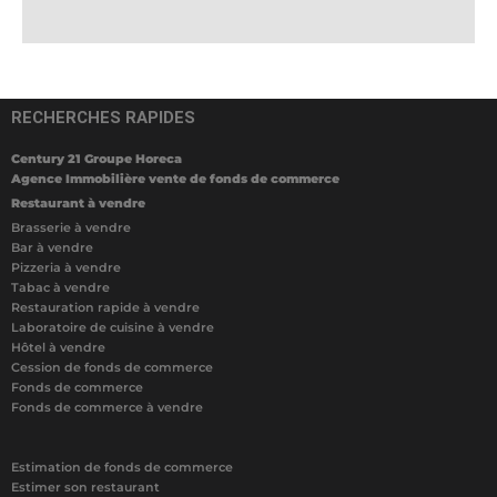
RECHERCHES RAPIDES
Century 21 Groupe Horeca
Agence Immobilière vente de fonds de commerce
Restaurant à vendre
Brasserie à vendre
Bar à vendre
Pizzeria à vendre
Tabac à vendre
Restauration rapide à vendre
Laboratoire de cuisine à vendre
Hôtel à vendre
Cession de fonds de commerce
Fonds de commerce
Fonds de commerce à vendre
Estimation de fonds de commerce
Estimer son restaurant