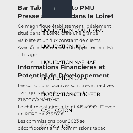
Bar Tabac FDJ Loto PMU
Presse à Vendre dans le Loiret
Ce magnifique établissement, idéalement
LIQUIDATION BOUCHARA
situé dans le Loiret, offre une grande
visibilité et un flux constant de clients.
LIQUIDATION IKKS
Avec un atout majeur : un appartement F3
à l’étage.
LIQUIDATION NAF NAF
Informations Financières et
Potentiel de Développement
LIQUIDATION CASA
Les conditions locatives sont très attractives
avec un bail neuf et un loyer de
LIQUIDATION JENNYFER
21.600€/AN/HT/HC.
Le chiffre d’affaires atteint 415.495€/HT avec
CAFÉ COTON
un PERF de 235.581€.
Les commissions pour 2023 se
BODY SHOP
décomposent ainsi : commissions tabac