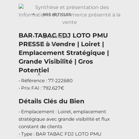
NOS ARTICLES
BAR TABAC FDJ LOTO PMU
☎️ | CONTACT |
PRESSE à Vendre | Loiret |
| 01.56.33 47.00 |
Emplacement Stratégique |
Grande Visibilité | Gros
Potentiel
X
• Référence : 77-222680
• Prix FAI : 792.627€
Détails Clés du Bien
• Emplacement : Loiret, emplacement
stratégique avec grande visibilité et flux
constant de clients
• Type : BAR TABAC FDJ LOTO PMU