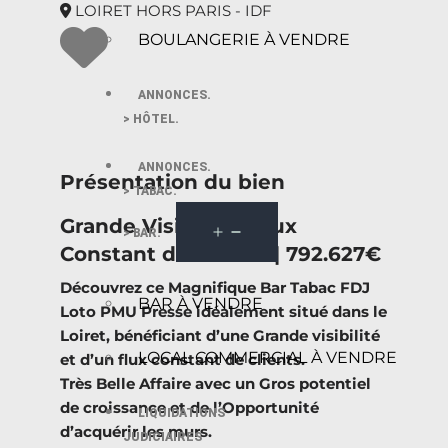
LOIRET HORS PARIS - IDF
BOULANGERIE À VENDRE
ANNONCES.
> HÔTEL.
ANNONCES.
Présentation du bien
> TABAC.
Grande Visibilité | Flux
> BAR.
Constant de Clients | 792.627€
Découvrez ce Magnifique Bar Tabac FDJ
BAR À VENDRE
Loto PMU Presse idéalement situé dans le
Loiret, bénéficiant d’une Grande visibilité
LOCAL COMMERCIAL À VENDRE
et d’un flux constant de clients.
Très Belle Affaire avec un Gros potentiel
de croissance et de l’Opportunité
LIQUIDATIONS
d’acquérir les murs.
JUDICIAIRES