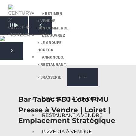
> ESTIMER
> VENDRE
Pause slide rotation
SON COMMERCE
Resume slide rotation
Previous slide
DÉCOUVREZ
> LE GROUPE
HORECA
Next slide
ANNONCES.
> RESTAURANT.
> BRASSERIE.
Bar Tabac FDJ Loto PMU
BRASSERIE À VENDRE
Presse à Vendre | Loiret |
RESTAURANT À VENDRE
Emplacement Stratégique
PIZZERIA À VENDRE