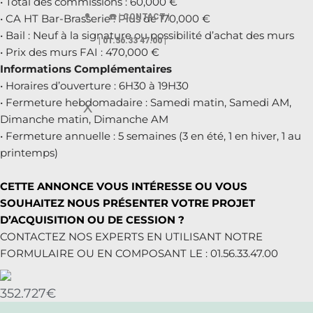
• Total des commissions : 60,000 €
☎️ | CONTACT |
• CA HT Bar-Brasserie : Plus de 170,000 €
• Bail : Neuf à la signature ou possibilité d’achat des murs
| 01.56.33 47.00 |
• Prix des murs FAI : 470,000 €
Informations Complémentaires
• Horaires d’ouverture : 6H30 à 19H30
• Fermeture hebdomadaire : Samedi matin, Samedi AM,
X
Dimanche matin, Dimanche AM
• Fermeture annuelle : 5 semaines (3 en été, 1 en hiver, 1 au
printemps)
CETTE ANNONCE VOUS INTÉRESSE OU VOUS
SOUHAITEZ NOUS PRÉSENTER VOTRE PROJET
D’ACQUISITION OU DE CESSION ?
CONTACTEZ NOS EXPERTS EN UTILISANT NOTRE
FORMULAIRE OU EN COMPOSANT LE : 01.56.33.47.00
352.727€