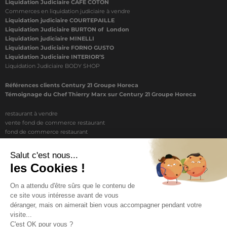
Liquidation Judiciaire CAFÉ COTON
Commerces en liquidation judiciaire à vendre
Liquidation judiciaire COURTEPAILLE
Liquidation Judiciaire BURTON of London
Liquidation judiciaire MINELLI
Liquidation Judiciaire FORNO GUSTO
Liquidation Judiciaire INTERIOR’S
Liquidation Judiciaire BODY SHOP
Références clients Century 21 Groupe Horeca
Témoignage du Chef Thierry Marx sur Century 21 Groupe Horeca
restaurant à vendre
vente fond de commerce restaurant
fond de commerce restaurant
acheter un restaurant
achat restaurant
vente de fond de commerce restaurant
acheter restaurant
restaurant vendre