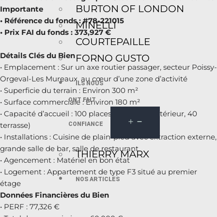
BURTON OF LONDON
Importante
• Référence du fonds : #78-221015
MINELLI
• Prix FAI du fonds : 373,927 €
COURTEPAILLE
Détails Clés du Bien
FORNO GUSTO
• Emplacement : Sur un axe routier passager, secteur Poissy-
Orgeval-Les Mureaux, au cœur d’une zone d’activité
ILS NOUS
• Superficie du terrain : Environ 300 m²
ONT FAIT
• Surface commerciale : Environ 180 m²
• Capacité d’accueil : 100 places assises (60 intérieur, 40
CONFIANCE
terrasse)
• Installations : Cuisine de plain-pied avec extraction externe,
grande salle de bar, salle de restaurant
THIERRY MARX
• Agencement : Matériel en bon état
• Logement : Appartement de type F3 situé au premier
NOS ARTICLES
étage
Données Financières du Bien
• PERF : 77,326 €