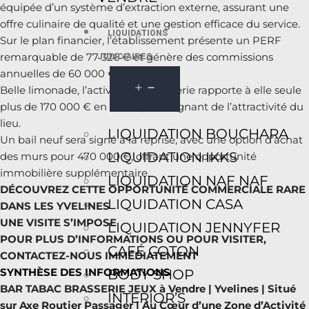
équipée d’un système d’extraction externe, assurant une
offre culinaire de qualité et une gestion efficace du service.
LIQUIDATIONS
Sur le plan financier, l’établissement présente un PERF
remarquable de 77 326 € et génère des commissions
JUDICIAIRES
annuelles de 60 000 €.
Belle limonade, l’activité Bar-Brasserie rapporte à elle seule
plus de 170 000 € en CA HT, témoignant de l’attractivité du
lieu.
LIQUIDATION BOUCHARA
Un bail neuf sera signé à la reprise, avec une option d’achat
LIQUIDATION IKKS
des murs pour 470 000 €, offrant une opportunité
immobilière supplémentaire.
LIQUIDATION NAF NAF
DÉCOUVREZ CETTE OPPORTUNITÉ COMMERCIALE RARE
LIQUIDATION CASA
DANS LES YVELINES
UNE VISITE S’IMPOSE
LIQUIDATION JENNYFER
POUR PLUS D’INFORMATIONS OU POUR VISITER,
CAFÉ COTON
CONTACTEZ-NOUS IMMÉDIATEMENT
SYNTHÈSE DES INFORMATIONS
BODY SHOP
BAR TABAC BRASSERIE JEUX à Vendre | Yvelines | Situé
INTERIOR’S
sur Axe Routier Passager | Au Cœur d’une Zone d’Activité