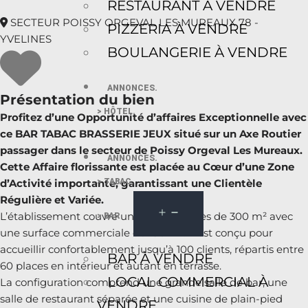
RESTAURANT À VENDRE
SECTEUR POISSY ORGEVAL LES MUREAUX 78 -
PIZZERIA À VENDRE
YVELINES
BOULANGERIE À VENDRE
ANNONCES.
Présentation du bien
> HÔTEL.
Profitez d’une Opportunité d’affaires Exceptionnelle avec
ce BAR TABAC BRASSERIE JEUX situé sur un Axe Routier
passager dans le secteur de Poissy Orgeval Les Mureaux.
ANNONCES.
Cette Affaire florissante est placée au Cœur d’une Zone
> TABAC.
d’Activité importante, garantissant une Clientèle
Régulière et Variée.
L’établissement couvre un terrain de près de 300 m² avec
> BAR.
une surface commerciale de 180 m². Il est conçu pour
accueillir confortablement jusqu’à 100 clients, répartis entre
BAR À VENDRE
60 places en intérieur et autant en terrasse.
LOCAL COMMERCIAL À
La configuration comprend une grande salle de bar, une
salle de restaurant séparée et une cuisine de plain-pied
VENDRE