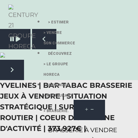
> ESTIMER
> VENDRE
Pause slide rotation
SON COMMERCE
Resume slide rotation
Previous slide
DÉCOUVREZ
> LE GROUPE
HORECA
Next slide
YVELINES | BAR TABAC BRASSERIE
ANNONCES.
JEUX À VENDRE | SITUATION
> RESTAURANT.
STRATÉGIQUE | SUR UN AXE
> BRASSERIE.
ROUTIER | COEUR D'UNE ZONE
D'ACTIVITÉ | 373.927€ |
BRASSERIE À VENDRE