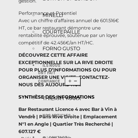
gestion.
Performance et Potentiel
MINELLI
Avec un chiffre d’affaires annuel de 601.516€
HT, ce bar restaurant démontre une
COURTEPAILLE
rentabilité éprouvée, soutenue par un loyer
compétitif de 42.456€/an HT/HC.
FORNO GUSTO
DÉCOUVREZ CETTE AFFAIRE
EXCEPTIONNELLE SUR LA RIVE DROITE
ILS NOUS
POUR PLUS D’INFORMATIONS OU POUR
ONT FAIT
ORGANISER UNE VISITE, CONTACTEZ-
CONFIANCE
NOUS DÈS AUJOURD’HUI.
SYNTHÈSE DES INFORMATIONS
THIERRY MARX
Bar Restaurant Licence 4 avec Bar à Vin à
NOS ARTICLES
Vendre | Paris Rive Droite | Emplacement
N°1 en Angle | Quartier Très Recherché |
607.127 €
☎️ | CONTACT |