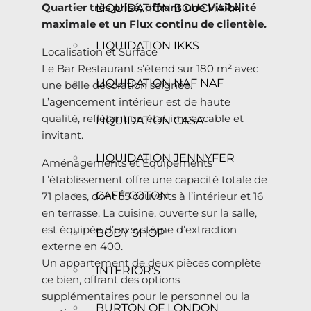
Quartier très prisé, offrant une Visibilité
LIQUIDATION BOUCHARA
maximale et un Flux continu de clientèle.
LIQUIDATION IKKS
Localisation et Surface
Le Bar Restaurant s’étend sur 180 m² avec
LIQUIDATION NAF NAF
une belle décoration soignée.
L’agencement intérieur est de haute
qualité, reflétant un état impeccable et
LIQUIDATION CASA
invitant.
LIQUIDATION JENNYFER
Aménagements et Équipements
L’établissement offre une capacité totale de
CAFÉ COTON
71 places, dont 55 couverts à l’intérieur et 16
en terrasse. La cuisine, ouverte sur la salle,
est équipée d’un système d’extraction
BODY SHOP
externe en 400.
Un appartement de deux pièces complète
INTERIOR’S
ce bien, offrant des options
supplémentaires pour le personnel ou la
BURTON OF LONDON