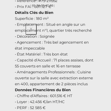
• Référence : #75-211552
| 01.56.33 47.00 |
• Prix FAI : 607.127 €
Détails Clés du Bien
Superficie : 180 m²
• Emplacement : Situé en angle sur un
X
emplacement n°1, quartier très recherché
• Décoration : Soignée
• Agencement : Très bel agencement en
état impeccable
• État Matériel : Très bon état
• Capacité d’Accueil : 71 places assises, dont
55 couverts en salle et 16 en terrasse
• Aménagements Professionnels : Cuisine
ouverte sur la salle avec extraction externe
en 400, appartement de 2 pièces inclus
Données Financières du Bien
• Chiffre d’Affaires : 601.516 € HT
• Loyer : 42.456 €/an HT/HC
• PERF : 52 585 €