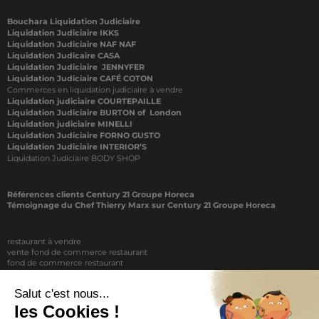
Bouchara Liquidation Judiciaire
Liquidation Judiciaire IKKS
Liquidation Judiciaire NAF NAF
Liquidation Judicaire CASA
Liquidation Judiciaire JENNYFER
Liquidation Judiciaire CAFÉ COTON
Commerces en liquidation judiciaire à vendre
Liquidation judiciaire COURTEPAILLE
Liquidation Judiciaire BURTON of London
Liquidation judiciaire MINELLI
Liquidation Judiciaire FORNO GUSTO
Liquidation Judiciaire INTERIOR’S
Liquidation Judiciaire BODY SHOP
Références clients Century 21 Groupe Horeca
Témoignage du Chef Thierry Marx sur Century 21 Groupe Horeca
restaurant à vendre
vente fond de commerce restaurant
fond de commerce restaurant
acheter un restaurant
achat restaurant
vente de fond de commerce restaurant
acheter restaurant
restaurant vendre