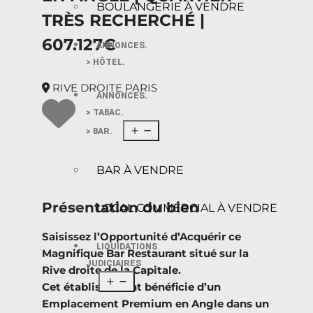
BOULANGERIE À VENDRE
TRÈS RECHERCHÉ |
607.127€
ANNONCES.
> HÔTEL.
RIVE DROITE PARIS
ANNONCES.
> TABAC.
> BAR.
BAR À VENDRE
Présentation du bien
LOCAL COMMERCIAL À VENDRE
Saisissez l’Opportunité d’Acquérir ce
LIQUIDATIONS
Magnifique Bar Restaurant situé sur la
JUDICIAIRES
Rive droite de la Capitale.
Cet établissement bénéficie d’un
Emplacement Premium en Angle dans un