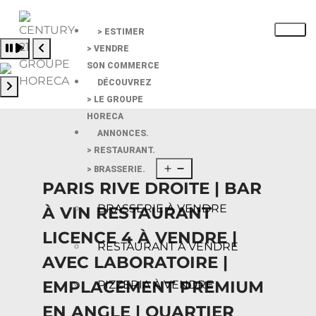
> ESTIMER
Pause slide rotation
> VENDRE
Resume slide rotation
Previous slide
SON COMMERCE
DÉCOUVREZ
> LE GROUPE
Next slide
HORECA
ANNONCES.
> RESTAURANT.
> BRASSERIE.
PARIS RIVE DROITE | BAR
BRASSERIE À VENDRE
À VIN RESTAURANT
LICENCE 4 À VENDRE |
RESTAURANT À VENDRE
AVEC LABORATOIRE |
EMPLACEMENT PREMIUM
PIZZERIA À VENDRE
EN ANGLE | QUARTIER