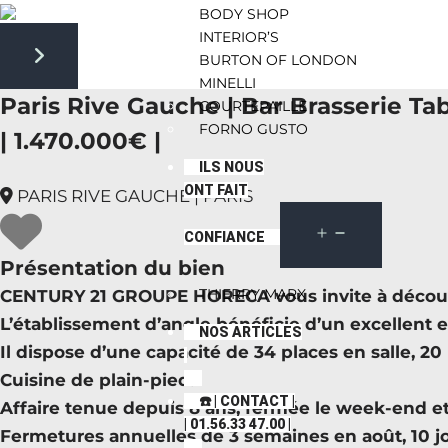
BODY SHOP
INTERIOR’S
BURTON OF LONDON
Next slide
MINELLI
Paris Rive Gauche | Bar Brasserie Ta
COURTEPAILLE
FORNO GUSTO
| 1.470.000€ |
ILS NOUS
ONT FAIT
PARIS RIVE GAUCHE | PARIS
CONFIANCE
Présentation du bien
THIERRY MARX
CENTURY 21 GROUPE HORECA vous invite à découvrir 
L’établissement d’angle bénéficie d’un excellent 
NOS ARTICLES
Il dispose d’une capacité de 34 places en salle, 20
Cuisine de plain-pied.
☎️ | CONTACT |
Affaire tenue depuis 8 ans, fermée le week-end et à
| 01.56.33 47.00 |
Fermetures annuelles de 3 semaines en août, 10 jour