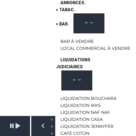
ANNONCES.
> TABAC.
> BAR.
BAR À VENDRE
LOCAL COMMERCIAL À VENDRE
LIQUIDATIONS
JUDICIAIRES
LIQUIDATION BOUCHARA
LIQUIDATION IKKS
LIQUIDATION NAF NAF
LIQUIDATION CASA
Pause slide rotation
LIQUIDATION JENNYFER
CAFÉ COTON
Resume slide rotation
Previous slide