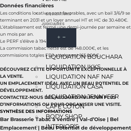
Données financières
Les conditions locatives sont favorables, avec un bail 3/6/9 se
LIQUIDATIONS
terminant en 2031 et un loyer annuel HT et HC de 30.480€.
JUDICIAIRES
L’établissement est fermé une demi-journée par semaine et
un mois par an.
Le PERF s’élève à 194.071€.
La commission tabac nette est de 148.000€, et les
commissions totales FDJ atteignent 165.000€.
LIQUIDATION BOUCHARA
LIQUIDATION IKKS
DÉCOUVREZ CETTE OPPORTUNITÉ EXCEPTIONNELLE À
LIQUIDATION NAF NAF
LA VENTE.
UN EMPLACEMENT IDÉAL AVEC UN BEAU POTENTIEL DE
LIQUIDATION CASA
DÉVELOPPEMENT.
LIQUIDATION JENNYFER
CONTACTEZ-NOUS DÈS AUJOURD’HUI POUR PLUS
D’INFORMATIONS OU POUR ORGANISER UNE VISITE.
CAFÉ COTON
SYNTHÈSE DES INFORMATIONS
BODY SHOP
Bar Brasserie Tabac à vendre | Val-d’Oise | Bel
INTERIOR’S
Emplacement | Beau Potentiel de développement