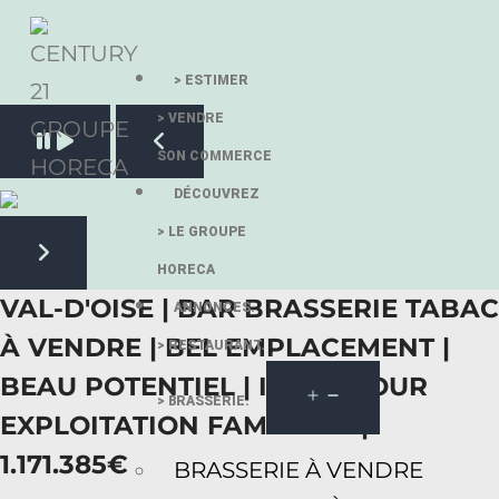
> ESTIMER
> VENDRE
Pause slide rotation
SON COMMERCE
Resume slide rotation
Previous slide
DÉCOUVREZ
> LE GROUPE
HORECA
Next slide
VAL-D'OISE | BAR BRASSERIE TABAC
ANNONCES.
À VENDRE | BEL EMPLACEMENT |
> RESTAURANT.
BEAU POTENTIEL | IDÉAL POUR
> BRASSERIE.
EXPLOITATION FAMILIALE |
1.171.385€
BRASSERIE À VENDRE