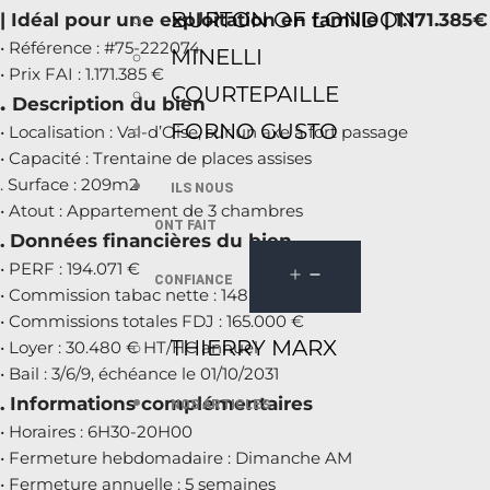
BURTON OF LONDON
| Idéal pour une exploitation en famille | 1.171.385€
• Référence : #75-222074
MINELLI
• Prix FAI : 1.171.385 €
COURTEPAILLE
.
Description du bien
FORNO GUSTO
• Localisation : Val-d’Oise, sur un axe à fort passage
• Capacité : Trentaine de places assises
. Surface : 209m2
ILS NOUS
• Atout : Appartement de 3 chambres
ONT FAIT
. Données financières du bien
• PERF : 194.071 €
CONFIANCE
• Commission tabac nette : 148.000 €
• Commissions totales FDJ : 165.000 €
THIERRY MARX
• Loyer : 30.480 € HT/HC annuel
• Bail : 3/6/9, échéance le 01/10/2031
. Informations complémentaires
NOS ARTICLES
• Horaires : 6H30-20H00
• Fermeture hebdomadaire : Dimanche AM
• Fermeture annuelle : 5 semaines