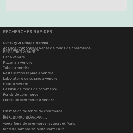
RECHERCHES RAPIDES
Century 21 Groupe Horeca
Agence Immobilière vente de fonds de commerce
Restaurant à vendre
Brasserie à vendre
Bar à vendre
Pizzeria à vendre
Tabac à vendre
Restauration rapide à vendre
Laboratoire de cuisine à vendre
Hôtel à vendre
Cession de fonds de commerce
Fonds de commerce
Fonds de commerce à vendre
Estimation de fonds de commerce
Estimer son restaurant
restaurant à vendre Paris
vente fond de commerce restaurant Paris
fond de commerce restaurant Paris