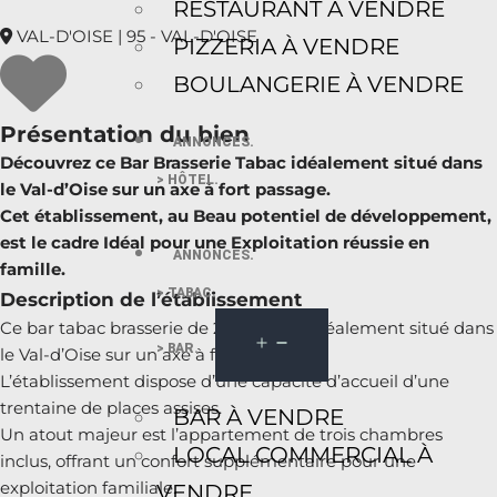
RESTAURANT À VENDRE
VAL-D'OISE | 95 - VAL-D'OISE
PIZZERIA À VENDRE
BOULANGERIE À VENDRE
Présentation du bien
ANNONCES.
Découvrez ce Bar Brasserie Tabac idéalement situé dans
> HÔTEL.
le Val-d’Oise sur un axe à fort passage.
Cet établissement, au Beau potentiel de développement,
est le cadre Idéal pour une Exploitation réussie en
ANNONCES.
famille.
> TABAC.
Description de l’établissement
Ce bar tabac brasserie de 209 m2 est idéalement situé dans
> BAR.
le Val-d’Oise sur un axe à fort passage.
L’établissement dispose d’une capacité d’accueil d’une
trentaine de places assises.
BAR À VENDRE
Un atout majeur est l’appartement de trois chambres
LOCAL COMMERCIAL À
inclus, offrant un confort supplémentaire pour une
exploitation familiale.
VENDRE