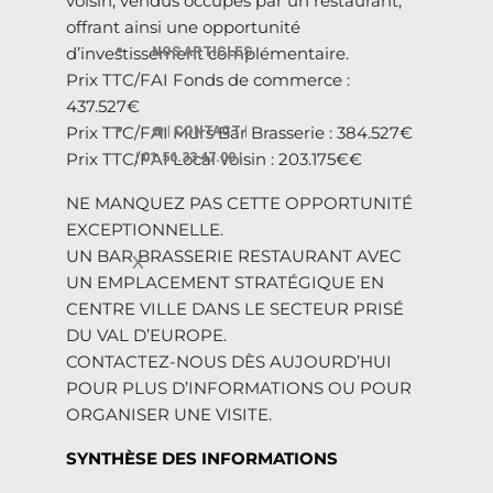
voisin, vendus occupés par un restaurant,
offrant ainsi une opportunité
d’investissement complémentaire.
NOS ARTICLES
Prix TTC/FAI Fonds de commerce :
437.527€
Prix TTC/FAI Murs Bar Brasserie : 384.527€
☎️ | CONTACT |
Prix TTC/FAI Local voisin : 203.175€€
| 01.56.33 47.00 |
NE MANQUEZ PAS CETTE OPPORTUNITÉ
EXCEPTIONNELLE.
UN BAR BRASSERIE RESTAURANT AVEC
X
UN EMPLACEMENT STRATÉGIQUE EN
CENTRE VILLE DANS LE SECTEUR PRISÉ
DU VAL D’EUROPE.
CONTACTEZ-NOUS DÈS AUJOURD’HUI
POUR PLUS D’INFORMATIONS OU POUR
ORGANISER UNE VISITE.
SYNTHÈSE DES INFORMATIONS