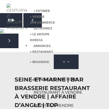
> ESTIMER
> VENDRE
Pause slide rotation
SON COMMERCE
Resume slide rotation
Previous slide
DÉCOUVREZ
> LE GROUPE
HORECA
Next slide
ANNONCES.
> RESTAURANT.
> BRASSERIE.
SEINE-ET-MARNE | BAR
BRASSERIE À VENDRE
BRASSERIE RESTAURANT
RESTAURANT À VENDRE
À VENDRE | AFFAIRE
D’ANGLE | TOP
PIZZERIA À VENDRE