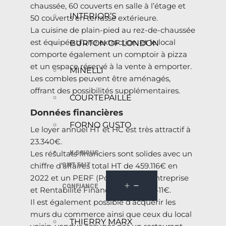
chaussée, 60 couverts en salle à l’étage et
INTERIOR’S
50 couverts en terrasse extérieure.
La cuisine de plain-pied au rez-de-chaussée
est équipée d’une extraction, et le local
BURTON OF LONDON
comporte également un comptoir à pizza
et un espace réservé à la vente à emporter.
MINELLI
Les combles peuvent être aménagés,
offrant des possibilités supplémentaires.
COURTEPAILLE
Données financières
FORNO GUSTO
Le loyer annuel HT et HC est très attractif à
23.340€.
Les résultats financiers sont solides avec un
ILS NOUS
chiffre d’affaires total HT de 459.116€ en
ONT FAIT
2022 et un PERF (Potentiel de l’Entreprise
CONFIANCE
et Rentabilité Financière) de 104.411€.
Il est également possible d’acquérir les
murs du commerce ainsi que ceux du local
THIERRY MARX