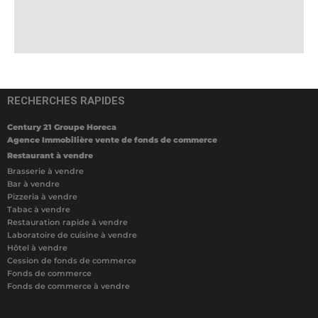
RECHERCHES RAPIDES
Century 21 Groupe Horeca
Agence Immobilière vente de fonds de commerce
Restaurant à vendre
Brasserie à vendre
Bar à vendre
Pizzeria à vendre
Tabac à vendre
Restauration rapide à vendre
Laboratoire de cuisine à vendre
Hôtel à vendre
Cession de fonds de commerce
Fonds de commerce
Fonds de commerce à vendre