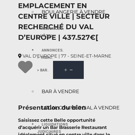
EMPLACEMENT EN
BOULANGERIE À VENDRE
CENTRE VILLE | SECTEUR
RECHERCHÉ DU VAL
ANNONCES.
D’EUROPE | 437.527€[
> HÔTEL.
ANNONCES.
VAL D'EUROPE | 77 - SEINE-ET-MARNE
> TABAC.
> BAR.
BAR À VENDRE
Présentation du bien
LOCAL COMMERCIAL À VENDRE
Saisissez cette Belle opportunité
LIQUIDATIONS
d’acquérir un Bar Brasserie Restaurant
JUDICIAIRES
idéalement situé en centre ville dans le