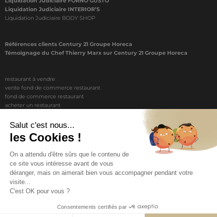
Liquidation Judiciaire FORNO GUSTO
Liquidation Judiciaire INTERIOR’S
Liquidation Judiciaire BODY SHOP
Références clients Century 21 Groupe Horeca
Témoignage du Chef Thierry Marx sur Century 21 Groupe Horeca
restaurant à vendre
vente fond de commerce restaurant
fond de commerce restaurant
acheter un restaurant
achat restaurant
vente de fond de commerce restaurant
acheter restaurant
restaurant vendre
COPYRIGHT © 2026