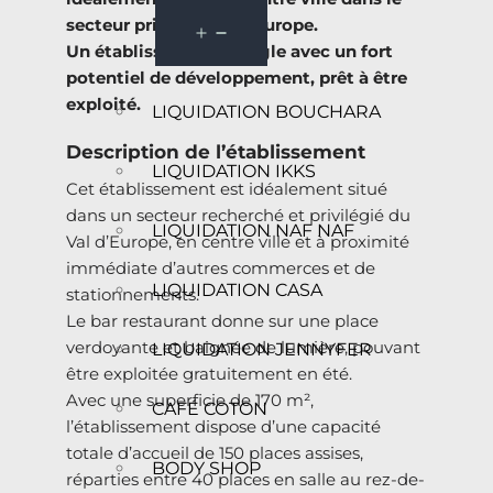
secteur prisé du Val d’Europe.
Un établissement d’angle avec un fort
potentiel de développement, prêt à être
exploité.
LIQUIDATION BOUCHARA
Description de l’établissement
LIQUIDATION IKKS
Cet établissement est idéalement situé
dans un secteur recherché et privilégié du
LIQUIDATION NAF NAF
Val d’Europe, en centre ville et à proximité
immédiate d’autres commerces et de
LIQUIDATION CASA
stationnements.
Le bar restaurant donne sur une place
verdoyante et baignée de lumière, pouvant
LIQUIDATION JENNYFER
être exploitée gratuitement en été.
Avec une superficie de 170 m²,
CAFÉ COTON
l’établissement dispose d’une capacité
totale d’accueil de 150 places assises,
BODY SHOP
réparties entre 40 places en salle au rez-de-