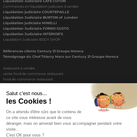
Liquidation Judiciaire CAFÉ COTON
Commerces en liquidation judiciaire à vendre
Liquidation judiciaire COURTEPAILLE
Liquidation Judiciaire BURTON of London
Liquidation judiciaire MINELLI
Liquidation Judiciaire FORNO GUSTO
Liquidation Judiciaire INTERIOR’S
Liquidation Judiciaire BODY SHOP
Références clients Century 21 Groupe Horeca
Témoignage du Chef Thierry Marx sur Century 21 Groupe Horeca
restaurant à vendre
vente fond de commerce restaurant
fond de commerce restaurant
acheter un restaurant
achat restaurant
vente de fond de commerce restaurant
acheter restaurant
restaurant vendre