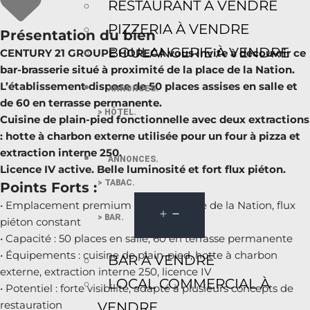
RESTAURANT À VENDRE
PIZZERIA À VENDRE
Présentation du bien
BOULANGERIE À VENDRE
CENTURY 21 GROUPE HORECA vous invite à découvrir ce
bar-brasserie situé à proximité de la place de la Nation.
L’établissement dispose de 50 places assises en salle et
ANNONCES.
de 60 en terrasse permanente.
> HÔTEL.
Cuisine de plain-pied fonctionnelle avec deux extractions
: hotte à charbon externe utilisée pour un four à pizza et
extraction interne 250.
ANNONCES.
Licence IV active. Belle luminosité et fort flux piéton.
> TABAC.
Points Forts :
• Emplacement premium : angle proche de la Nation, flux
> BAR.
piéton constant
• Capacité : 50 places en salle, 60 en terrasse permanente
• Équipements : cuisine de plain-pied, hotte à charbon
BAR À VENDRE
externe, extraction interne 250, licence IV
LOCAL COMMERCIAL À
• Potentiel : forte visibilité, adapté à plusieurs concepts de
restauration
VENDRE