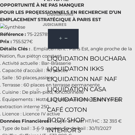
OPPORTUNITÉ À NE PAS MANQUER
POUR LES PROFESSIONNELS EN RECHERCHE D’UN
LIQUIDATIONS
EMPLACEMENT STRATÉGIQUE À PARIS EST
JUDICIAIRES
Référence :
75-225787
Prix :
755.527€
Détails Clés :
. Emplacement : Paris Est, angle proche de la
Nation, flux piéton constant
LIQUIDATION BOUCHARA
. Activité actuelle : Bar-Brasserie
LIQUIDATION IKKS
. Capacité d’accueil : 110 places
. Salle : 50 places assises
LIQUIDATION NAF NAF
. Terrasse : 60 places en terrasse permanente
LIQUIDATION CASA
. Cuisine : De plain-pied, fonctionnelle
LIQUIDATION JENNYFER
. Équipements : Hotte à charbon externe (four à pizza),
extraction interne 250
CAFÉ COTON
. Licence : Licence IV active
BODY SHOP
Données Financières :
. Loyer annuel HT/HC : 32 393 €
. Type de bail : 3-6-9 années, fin de bail : 30/11/2027
INTERIOR’S