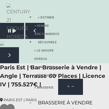
> ESTIMER
> VENDRE
Pause slide rotation
SON COMMERCE
Resume slide rotation
Previous slide
DÉCOUVREZ
> LE GROUPE
HORECA
Next slide
Paris Est | Bar Brasserie à Vendre |
ANNONCES.
Angle | Terrasse 60 Places | Licence
> RESTAURANT.
IV | 755.527€ |
> BRASSERIE.
PARIS EST | PARIS
BRASSERIE À VENDRE