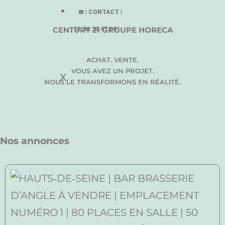
☎️ | CONTACT |
CENTURY 21 GROUPE HORECA
| 01.56.33 47.00 |
ACHAT. VENTE.
VOUS AVEZ UN PROJET.
X
NOUS LE TRANSFORMONS EN RÉALITÉ.
Nos annonces