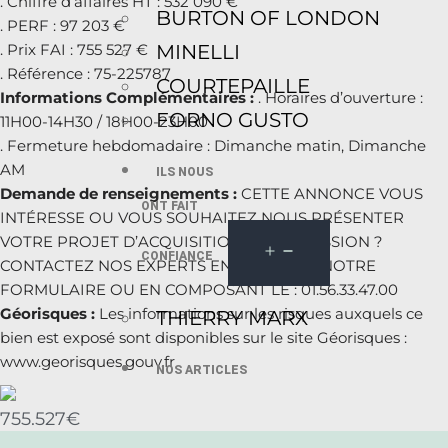
. Chiffre d’affaires HT : 532 090 €
BURTON OF LONDON
. PERF : 97 203 €
MINELLI
. Prix FAI : 755 527 €
. Référence : 75-225787
COURTEPAILLE
Informations Complémentaires :
. Horaires d’ouverture :
FORNO GUSTO
11H00-14H30 / 18H00-23H00
. Fermeture hebdomadaire : Dimanche matin, Dimanche
AM
ILS NOUS
Demande de renseignements :
CETTE ANNONCE VOUS
ONT FAIT
INTÉRESSE OU VOUS SOUHAITEZ NOUS PRÉSENTER
VOTRE PROJET D’ACQUISITION OU DE CESSION ?
CONFIANCE
CONTACTEZ NOS EXPERTS EN UTILISANT NOTRE
FORMULAIRE OU EN COMPOSANT LE : 01.56.33.47.00
Géorisques :
Les informations sur les risques auxquels ce
THIERRY MARX
bien est exposé sont disponibles sur le site Géorisques :
www.georisques.gouv.fr
NOS ARTICLES
755.527€