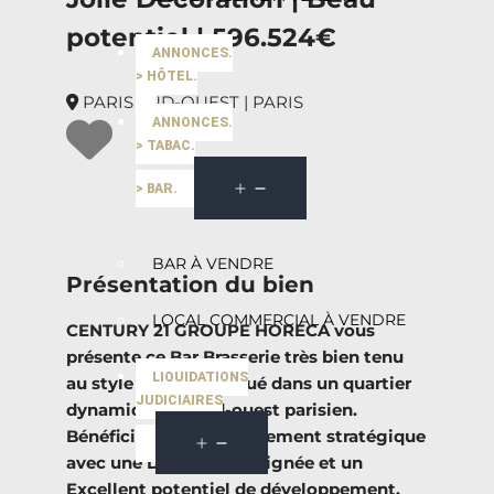
potentiel | 596.524€
ANNONCES.
> HÔTEL.
PARIS SUD-OUEST | PARIS
ANNONCES.
> TABAC.
> BAR.
BAR À VENDRE
Présentation du bien
LOCAL COMMERCIAL À VENDRE
CENTURY 21 GROUPE HORECA vous
présente ce Bar Brasserie très bien tenu
LIQUIDATIONS
au style moderne, situé dans un quartier
JUDICIAIRES
dynamique du sud-ouest parisien.
Bénéficiez d’un Emplacement stratégique
avec une Décoration soignée et un
Excellent potentiel de développement.