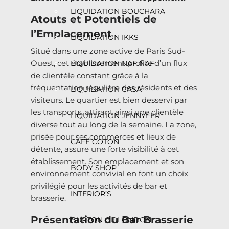
LIQUIDATION BOUCHARA
Atouts et Potentiels de
l’Emplacement
LIQUIDATION IKKS
Situé dans une zone active de Paris Sud-
Ouest, cet établissement profite d’un flux
LIQUIDATION NAF NAF
de clientèle constant grâce à la
fréquentation régulière des résidents et des
LIQUIDATION CASA
visiteurs. Le quartier est bien desservi par
les transports, attirant ainsi une clientèle
LIQUIDATION JENNYFER
diverse tout au long de la semaine. La zone,
prisée pour ses commerces et lieux de
CAFÉ COTON
détente, assure une forte visibilité à cet
établissement. Son emplacement et son
BODY SHOP
environnement convivial en font un choix
privilégié pour les activités de bar et
INTERIOR’S
brasserie.
Présentation du Bar Brasserie
BURTON OF LONDON