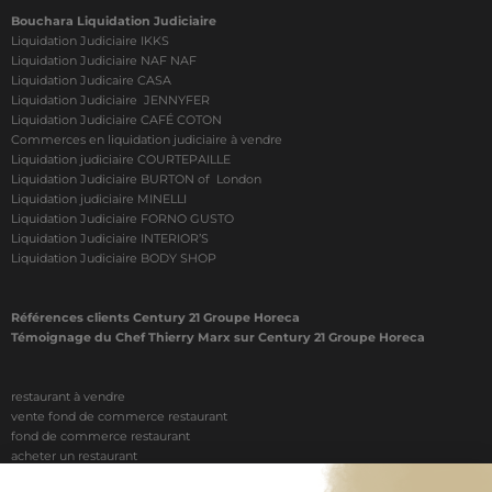
Bouchara Liquidation Judiciaire
Liquidation Judiciaire IKKS
Liquidation Judiciaire NAF NAF
Liquidation Judicaire CASA
Liquidation Judiciaire JENNYFER
Liquidation Judiciaire CAFÉ COTON
Commerces en liquidation judiciaire à vendre
Liquidation judiciaire COURTEPAILLE
Liquidation Judiciaire BURTON of London
Liquidation judiciaire MINELLI
Liquidation Judiciaire FORNO GUSTO
Liquidation Judiciaire INTERIOR’S
Liquidation Judiciaire BODY SHOP
Références clients Century 21 Groupe Horeca
Témoignage du Chef Thierry Marx sur Century 21 Groupe Horeca
restaurant à vendre
vente fond de commerce restaurant
fond de commerce restaurant
acheter un restaurant
achat restaurant