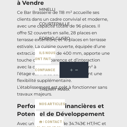
à Vendre
MINELLI
Ce Bar Brasserie de 118 m² accueille ses
clients dans un cadre convivial et moderne,
COURTEPAILLE
avec une capacité totale de 96 places. Il
offre 52 couverts en salle, 28 places en
FORNO GUSTO
terrasse extérieure, et 16 places en terrasse
estivale. La cuisine ouverte, équipée d’une
extraction externe de 400 mm, apporte une
ILS NOUS
ONT FAIT
touche de transparence et d’interaction
avec la clientèle. Un studio de 23 m² à
CONFIANCE
l’étage est inclus dans le bail, offrant une
flexibilité supplémentaire.
L’établissement est prêt à fonctionner sans
THIERRY MARX
travaux majeurs.
NOS ARTICLES
Performances Financières et
Potentiel de Développement
☎️ | CONTACT |
Avec un loyer annuel de 34.743€ HT/HC et