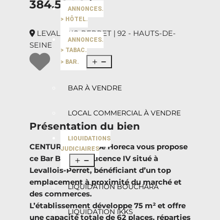
384.524€ |
ANNONCES.
> HÔTEL.
LEVALLOIS-PERRET | 92 - HAUTS-DE-
ANNONCES.
SEINE
> TABAC.
> BAR.
BAR À VENDRE
LOCAL COMMERCIAL À VENDRE
Présentation du bien
LIQUIDATIONS
CENTURY 21 Groupe Horeca vous propose
JUDICIAIRES
ce Bar Brasserie Licence IV situé à
Levallois-Perret, bénéficiant d’un top
emplacement à proximité du marché et
LIQUIDATION BOUCHARA
des commerces.
L’établissement développe 75 m² et offre
LIQUIDATION IKKS
une capacité totale de 62 places, réparties