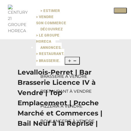
> ESTIMER
Pause slide rotation
> VENDRE
Resume slide rotation
Previous slide
SON COMMERCE
DÉCOUVREZ
> LE GROUPE
Next slide
HORECA
ANNONCES.
> RESTAURANT.
> BRASSERIE.
Levallois-Perret | Bar
BRASSERIE À VENDRE
Brasserie Licence IV à
Vendre | Top
RESTAURANT À VENDRE
Emplacement | Proche
PIZZERIA À VENDRE
Marché et Commerces |
BOULANGERIE À VENDRE
Bail Neuf à la Reprise |