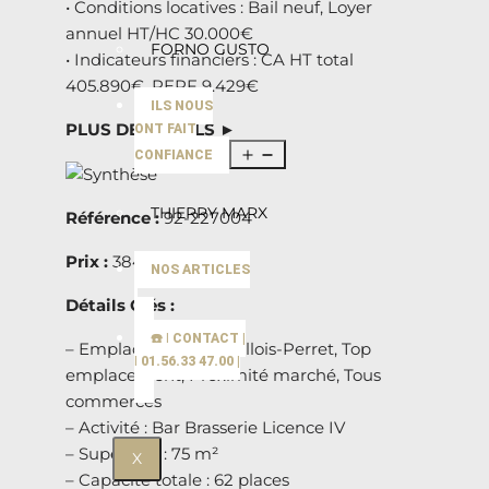
• Conditions locatives : Bail neuf, Loyer
annuel HT/HC 30.000€
FORNO GUSTO
• Indicateurs financiers : CA HT total
405.890€, PERF 9.429€
ILS NOUS
PLUS DE DÉTAILS ►
ONT FAIT
CONFIANCE
THIERRY MARX
Référence :
92-227004
Prix :
384.524€
NOS ARTICLES
Détails Clés :
☎️ | CONTACT |
– Emplacement : Levallois-Perret, Top
| 01.56.33 47.00 |
emplacement, Proximité marché, Tous
commerces
– Activité : Bar Brasserie Licence IV
– Superficie : 75 m²
X
– Capacité totale : 62 places