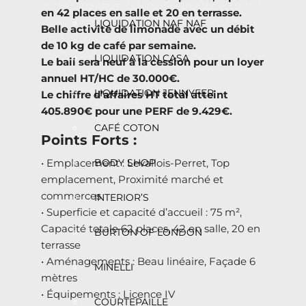
en 42 places en salle et 20 en terrasse.
LIQUIDATION NAF NAF
Belle activité de limonade avec un débit
de 10 kg de café par semaine.
LIQUIDATION CASA
Le bail sera neuf à la cession pour un loyer
annuel HT/HC de 30.000€.
LIQUIDATION JENNYFER
Le chiffre d’affaires HT total atteint
405.890€ pour une PERF de 9.429€.
CAFÉ COTON
Points Forts :
• Emplacement : Levallois-Perret, Top
BODY SHOP
emplacement, Proximité marché et
commerces
INTERIOR’S
• Superficie et capacité d’accueil : 75 m²,
Capacité totale 62 places, 42 en salle, 20 en
BURTON OF LONDON
terrasse
• Aménagements : Beau linéaire, Façade 6
MINELLI
mètres
• Équipements : Licence IV
COURTEPAILLE