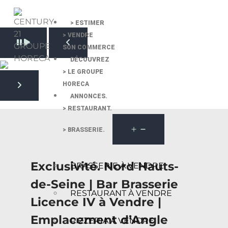
> ESTIMER
> VENDRE
Pause slide rotation
SON COMMERCE
Resume slide rotation
Previous slide
DÉCOUVREZ
> LE GROUPE
HORECA
Next slide
ANNONCES.
> RESTAURANT.
> BRASSERIE.
Exclusivité. Nord Hauts-
BRASSERIE À VENDRE
de-Seine | Bar Brasserie
RESTAURANT À VENDRE
Licence IV à Vendre |
Emplacement d’Angle
PIZZERIA À VENDRE