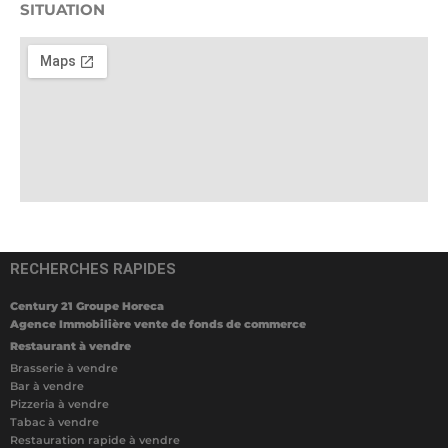
SITUATION
RECHERCHES RAPIDES
Century 21 Groupe Horeca
Agence Immobilière vente de fonds de commerce
Restaurant à vendre
Brasserie à vendre
Bar à vendre
Pizzeria à vendre
Tabac à vendre
Restauration rapide à vendre