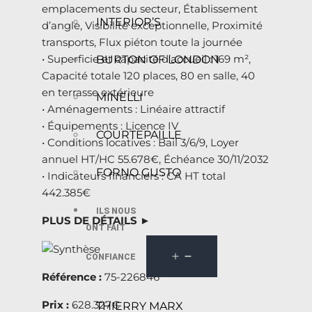
emplacements du secteur, Établissement
INTERIOR’S
d’angle, Visibilité exceptionnelle, Proximité
transports, Flux piéton toute la journée
• Superficie et capacité d’accueil : 169 m²,
BURTON OF LONDON
Capacité totale 120 places, 80 en salle, 40
en terrasse extérieure
MINELLI
• Aménagements : Linéaire attractif
• Équipements : Licence IV
COURTEPAILLE
• Conditions locatives : Bail 3/6/9, Loyer
annuel HT/HC 55.678€, Échéance 30/11/2032
FORNO GUSTO
• Indicateurs financiers : CA HT total
442.385€
ILS NOUS
PLUS DE DÉTAILS ►
ONT FAIT
CONFIANCE
Référence :
75-226846
Prix :
628.327€
THIERRY MARX