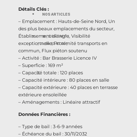
Détails Clés :
NOS ARTICLES
– Emplacement : Hauts-de-Seine Nord, Un
des plus beaux emplacements du secteur,
Établissement d’angle, Visibilité
☎️ | CONTACT |
exceptionnelle, Proximité transports en
| 01.56.33 47.00 |
commun, Flux piéton soutenu
– Activité : Bar Brasserie Licence IV
– Superficie : 169 m²
– Capacité totale : 120 places
X
– Capacité intérieure : 80 places en salle
– Capacité extérieure : 40 places en terrasse
extérieure ensoleillée
– Aménagements : Linéaire attractif
Données Financières :
– Type de bail : 3-6-9 années
– Échéance du bail : 30/11/2032