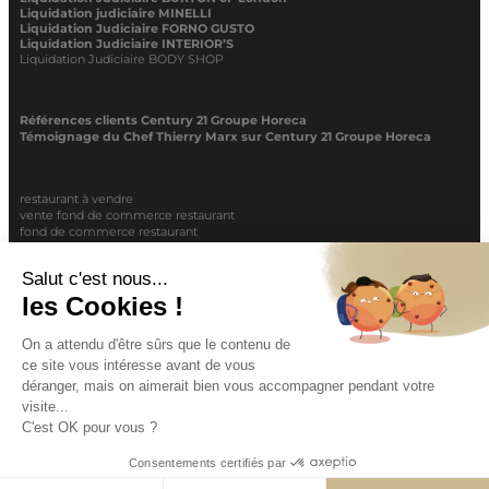
Liquidation judiciaire MINELLI
Liquidation Judiciaire FORNO GUSTO
Liquidation Judiciaire INTERIOR’S
Liquidation Judiciaire BODY SHOP
Références clients Century 21 Groupe Horeca
Témoignage du Chef Thierry Marx sur Century 21 Groupe Horeca
restaurant à vendre
vente fond de commerce restaurant
fond de commerce restaurant
acheter un restaurant
achat restaurant
vente de fond de commerce restaurant
acheter restaurant
restaurant vendre
COPYRIGHT © 2026