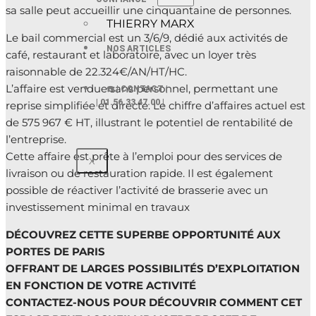
sa salle peut accueillir une cinquantaine de personnes.
THIERRY MARX
Le bail commercial est un 3/6/9, dédié aux activités de
NOS ARTICLES
café, restaurant et laboratoire, avec un loyer très
raisonnable de 22.324€/AN/HT/HC.
L’affaire est vendue sans personnel, permettant une
☎️ | CONTACT |
| 01.56.33 47.00 |
reprise simplifiée et directe. Le chiffre d’affaires actuel est
de 575 967 € HT, illustrant le potentiel de rentabilité de
l’entreprise.
Cette affaire est prête à l’emploi pour des services de
X
livraison ou de restauration rapide. Il est également
possible de réactiver l’activité de brasserie avec un
investissement minimal en travaux
DÉCOUVREZ CETTE SUPERBE OPPORTUNITÉ AUX
PORTES DE PARIS
OFFRANT DE LARGES POSSIBILITÉS D’EXPLOITATION
EN FONCTION DE VOTRE ACTIVITÉ
CONTACTEZ-NOUS POUR DÉCOUVRIR COMMENT CET