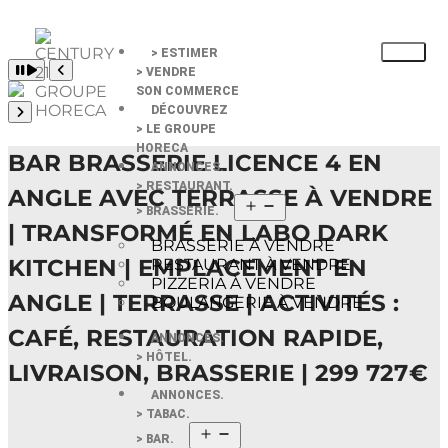
> ESTIMER
Pause slide rotation
> VENDRE
Resume slide rotation
Previous slide
SON COMMERCE
DÉCOUVREZ
Next slide
> LE GROUPE
HORECA
BAR BRASSERIE LICENCE 4 EN
ANNONCES.
> RESTAURANT.
ANGLE AVEC TERRASSE À VENDRE
> BRASSERIE.
| TRANSFORMÉ EN LABO DARK
BRASSERIE À VENDRE
KITCHEN | EMPLACEMENT EN
RESTAURANT À VENDRE
PIZZERIA À VENDRE
ANGLE | TERRASSE | ACTIVITÉS :
BOULANGERIE À VENDRE
CAFÉ, RESTAURATION RAPIDE,
ANNONCES.
> HÔTEL.
LIVRAISON, BRASSERIE | 299 727 €
ANNONCES.
> TABAC.
> BAR.