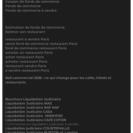
Cession de fonds de commerce
Fonds de commerce
Fonds de commerce à vendre
Estimation de fonds de commerce
Estimer son restaurant
restaurant à vendre Paris
vente fond de commerce restaurant Paris
fond de commerce restaurant Paris
acheter un restaurant Paris
achat restaurant Paris
acheter restaurant Paris
restaurant vendre Paris
a vendre restaurant Paris
Bail commercial 2026 : ce qui change pour les cafés, hôtels et
restaurants
Bouchara Liquidation Judiciaire
Liquidation Judiciaire IKKS
Liquidation Judiciaire NAF NAF
Liquidation Judicaire CASA
Liquidation Judiciaire JENNYFER
Liquidation Judiciaire CAFÉ COTON
Commerces en liquidation judiciaire à vendre
Liquidation judiciaire COURTEPAILLE
Liquidation Judiciaire BURTON of London