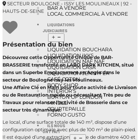
SECTEUR BOULOGNE - ISSY LES MOULINEAUX | 92 -
BAR À VENDRE
HAUTS-DE-SEINE
LOCAL COMMERCIAL À VENDRE
LIQUIDATIONS
JUDICIAIRES
Présentation du bien
LIQUIDATION BOUCHARA
LIQUIDATION IKKS
Découvrez cette Opportunité Unique de BAR-
LIQUIDATION NAF NAF
BRASSERIE transformé en LABO DARK KITCHEN, situé
LIQUIDATION CASA
dans un Superbe Emplacement en Angle dans le
LIQUIDATION JENNYFER
CAFÉ COTON
secteur de Boulogne Issy les Moulineaux.
BODY SHOP
Une Affaire Clé en Main pour toute activité de Livraison
INTERIOR’S
ou de Restauration rapide ou nécessitant Très peu de
BURTON OF LONDON
Travaux pour relancer l’activité de Brasserie dans ce
MINELLI
COURTEPAILLE
secteur très dynamique.
FORNO GUSTO
Le local, d’une surface totale de 140 m², dispose d’une
ILS NOUS
configuration optimale avec plus de 100 m² de plain-pied.
ONT FAIT
Il est équipé d’une extraction externe de diamètre 400 et
CONFIANCE