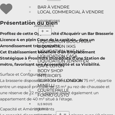
BAR À VENDRE
LOCAL COMMERCIAL À VENDRE
LIQUIDATIONS
Présentation du bien
JUDICIAIRES
Profitez de cette Opportunité d’Acquérir un Bar Brasserie
Licence 4 en plein Cœur de la capitale,, dans un
LIQUIDATION BOUCHARA
Arrondissement très convoité.
LIQUIDATION IKKS
LIQUIDATION NAF NAF
Cet Etablissement bénéficie d’un Emplacement
LIQUIDATION CASA
Stratégique à Proximité immédiate d’une Station de
LIQUIDATION JENNYFER
métro, favorisant son Accessibilité et sa Visibilité.
CAFÉ COTON
BODY SHOP
Surface et Configuration
INTERIOR’S
BURTON OF LONDON
La brasserie dispose d’une surface totale de 75 m², répartie
MINELLI
entre un espace principal de 53 m² au rez-de-chaussée et
COURTEPAILLE
une réserve de 22 m². L’espace inclut également un
FORNO GUSTO
appartement de 40 m² situé à l’étage.
ILS NOUS
Capacité et Aménagements
ONT FAIT