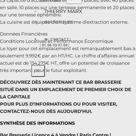
La capacité d’accueil totale est de 70 places, avec 40 places
CONFIANCE
en salle, 10 places sur une terrasse permanente et 20 places
THIERRY MARX
sur une terrasse éphémère.
La cuisine est équipée d’un système d’extraction externe.
NOS ARTICLES
Données Financières
☎️ | CONTACT |
Conditions Locatives et Performance Économique
| 01.56.33 47.00 |
Le loyer pour cet emplacement est remarquablement bas à
seulement 9.992€ par an HT/HC. Le chiffre d’affaires annuel
actuel est de 134.275€ HT, offre un potentiel de croissance
très important pour le futur exploitant.
X
DÉCOUVREZ DÈS MAINTENANT CE BAR BRASSERIE
SITUÉ DANS UN EMPLACEMENT DE PREMIER CHOIX DE
LA CAPITALE
POUR PLUS D’INFORMATIONS OU POUR VISITER,
CONTACTEZ-NOUS DÈS AUJOURD’HUI.
SYNTHÈSE DES INFORMATIONS
Bar Brasserie Licence 4 à Vendre | Paris Centre |