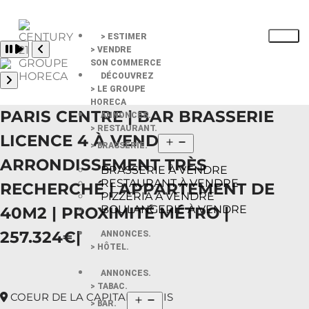
> ESTIMER
Pause slide rotation
> VENDRE
Resume slide rotation
Previous slide
SON COMMERCE
DÉCOUVREZ
> LE GROUPE
Next slide
HORECA
PARIS CENTRE | BAR BRASSERIE
ANNONCES.
> RESTAURANT.
LICENCE 4 À VENDRE |
> BRASSERIE.
ARRONDISSEMENT TRÈS
BRASSERIE À VENDRE
RESTAURANT À VENDRE
RECHERCHÉ | APPARTEMENT DE
PIZZERIA À VENDRE
BOULANGERIE À VENDRE
40M2 | PROXIMITÉ MÉTRO |
257.324€|
ANNONCES.
> HÔTEL.
ANNONCES.
> TABAC.
COEUR DE LA CAPITALE PARIS
> BAR.