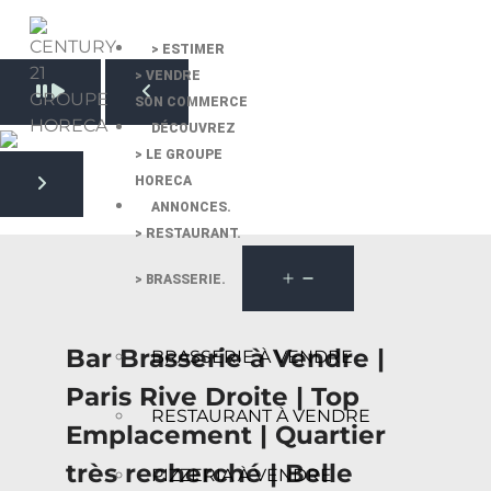
> ESTIMER
> VENDRE
Pause slide rotation
SON COMMERCE
Resume slide rotation
Previous slide
DÉCOUVREZ
> LE GROUPE
HORECA
Next slide
ANNONCES.
> RESTAURANT.
> BRASSERIE.
Bar Brasserie à Vendre |
BRASSERIE À VENDRE
Paris Rive Droite | Top
RESTAURANT À VENDRE
Emplacement | Quartier
très recherché | Belle
PIZZERIA À VENDRE