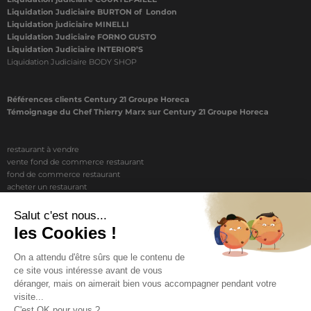
Liquidation Judiciaire BURTON of London
Liquidation judiciaire MINELLI
Liquidation Judiciaire FORNO GUSTO
Liquidation Judiciaire INTERIOR’S
Liquidation Judiciaire BODY SHOP
Références clients Century 21 Groupe Horeca
Témoignage du Chef Thierry Marx sur Century 21 Groupe Horeca
restaurant à vendre
vente fond de commerce restaurant
fond de commerce restaurant
acheter un restaurant
achat restaurant
vente de fond de commerce restaurant
acheter restaurant
restaurant vendre