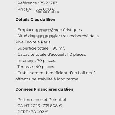
• Référence : 75-222113
• Prix FAI : 564.000 €
NOS ARTICLES
Détails Clés du Bien
• Emplacement et Caractéristiques
☎️ | CONTACT |
• Situé dans un quartier très recherché de la
| 01.56.33 47.00 |
Rive Droite à Paris.
• Superficie totale : 190 m².
• Capacité totale d’accueil : 110 places.
• Intérieur : 70 places.
X
• Terrasse : 40 places.
• Établissement bénéficiant d’un bail neuf
offrant une stabilité à long terme.
Données Financières du Bien
• Performance et Potentiel
• CA HT 2023 : 739.808 €.
• PERF : 78.002 €.