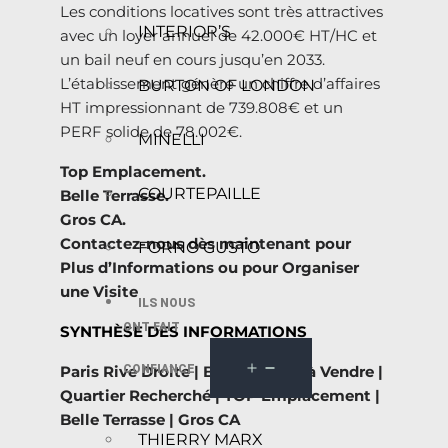
Les conditions locatives sont très attractives
INTERIOR’S
avec un loyer annuel de 42.000€ HT/HC et
un bail neuf en cours jusqu’en 2033.
L’établissement génère un chiffre d’affaires
BURTON OF LONDON
HT impressionnant de 739.808€ et un
PERF solide de 78.002€.
MINELLI
Top Emplacement.
COURTEPAILLE
Belle Terrasse.
Gros CA.
Contactez-nous dès maintenant pour
FORNO GUSTO
Plus d’Informations ou pour Organiser
une Visite
ILS NOUS
ONT FAIT
SYNTHÈSE DES INFORMATIONS
CONFIANCE
Paris Rive Droite | Bar Brasserie à Vendre |
Quartier Recherché | TOP Emplacement |
Belle Terrasse | Gros CA
THIERRY MARX