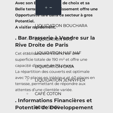
Avec son Emplacement de choix et sa
Belle terrasse, cet établissement offre une
Opportunité rare dans ce secteur à gros
Potentiel.
LIQUIDATION BOUCHARA
A visiter rapidement.
. Bar Brasserie à Vendre sur la
LIQUIDATION IKKS
Rive Droite de Paris
LIQUIDATION NAF NAF
Cet établissement s’étend sur une
superficie totale de 190 m² et offre une
capacité d’accueil de 110 places.
LIQUIDATION CASA
La répartition des couverts est optimale
avec 70 places en intérieur et 40 places en
LIQUIDATION JENNYFER
terrasse, permettant de répondre aux
attentes d’une clientèle variée.
CAFÉ COTON
. Informations Financières et
Potentiel de Développement
BODY SHOP