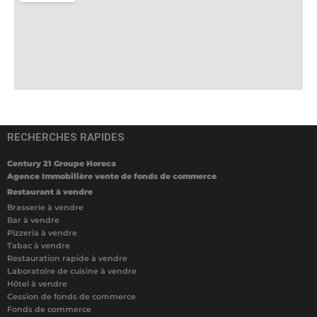
RECHERCHES RAPIDES
Century 21 Groupe Horeca
Agence Immobilière vente de fonds de commerce
Restaurant à vendre
Brasserie à vendre
Bar à vendre
Pizzeria à vendre
Tabac à vendre
Restauration rapide à vendre
Laboratoire de cuisine à vendre
Hôtel à vendre
Cession de fonds de commerce
Fonds de commerce