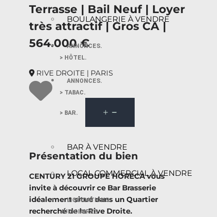
Terrasse | Bail Neuf | Loyer
BOULANGERIE À VENDRE
très attractif | Gros CA |
564.000 €
ANNONCES.
> HÔTEL.
RIVE DROITE | PARIS
ANNONCES.
> TABAC.
> BAR.
BAR À VENDRE
Présentation du bien
LOCAL COMMERCIAL À VENDRE
CENTURY 21 GROUPE HORECA vous
invite à découvrir ce Bar Brasserie
idéalement situé dans un Quartier
LIQUIDATIONS
recherché de la Rive Droite.
JUDICIAIRES