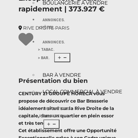
BOULANGERIE À VENDRE
rapidement | 373.927 €
ANNONCES.
RIVE DROITE PARIS
> HÔTEL.
ANNONCES.
> TABAC.
> BAR.
BAR À VENDRE
Présentation du bien
LOCAL COMMERCIAL À VENDRE
CENTURY 21 GROUPE HORECA vous
propose de découvrir ce Bar Brasserie
idéalement situé sur la Rive Droite de la
LIQUIDATIONS
capitale, dans un quartier en plein essor
JUDICIAIRES
et très tendance.
Cet établissement offre une Opportunité
Exceptionnelle grâce à son Cadre unique,