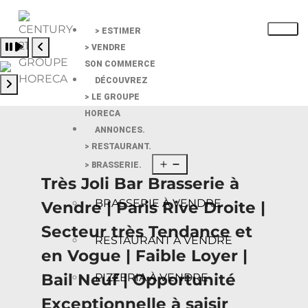
> ESTIMER
Pause slide rotation
> VENDRE
Resume slide rotation
Previous slide
SON COMMERCE
DÉCOUVREZ
> LE GROUPE
Next slide
HORECA
ANNONCES.
> RESTAURANT.
> BRASSERIE.
Très Joli Bar Brasserie à
BRASSERIE À VENDRE
Vendre | Paris Rive Droite |
Secteur très Tendance et
RESTAURANT À VENDRE
en Vogue | Faible Loyer |
Bail Neuf | Opportunité
PIZZERIA À VENDRE
Exceptionnelle à saisir