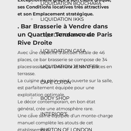
LIQUIDATION BOUCHARA
ses Conditions locatives très attractives
et son Emplacement stratégique.
LIQUIDATION IKKS
. Bar Brasserie à Vendre dans
un Quartier Tendance de Paris
LIQUIDATION NAF NAF
Rive Droite
LIQUIDATION CASA
Avec une capacité d’accueil totale de 46
places, ce bar brasserie se compose de 34
LIQUIDATION JENNYFER
places assises à l’intérieur et de 12 places en
terrasse.
La cuisine de plain-pied, ouverte sur la salle,
CAFÉ COTON
est parfaitement équipée pour une
exploitation optimale.
BODY SHOP
Le décor contemporain, en bon état
général, crée une atmosphère rare.
INTERIOR’S
Une cave saine équipée d’un monte-charge
manuel complète les atouts de cet
BURTON OF LONDON
établissement.