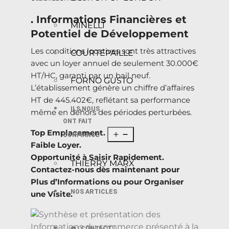
. Informations Financières et
MINELLI
Potentiel de Développement
Les conditions locatives sont très attractives
COURTEPAILLE
avec un loyer annuel de seulement 30.000€
HT/HC, garanti par un bail neuf.
FORNO GUSTO
L’établissement génère un chiffre d’affaires
HT de 445.402€, reflétant sa performance
ILS NOUS
même en dehors des périodes perturbées.
ONT FAIT
Top Emplacement.
CONFIANCE
Faible Loyer.
Opportunité à Saisir Rapidement.
THIERRY MARX
Contactez-nous dès maintenant pour
Plus d’Informations ou pour Organiser
NOS ARTICLES
une Visite.
☎️ | CONTACT |