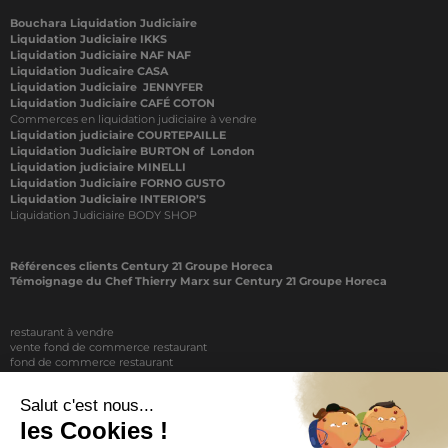
Bouchara Liquidation Judiciaire
Liquidation Judiciaire IKKS
Liquidation Judiciaire NAF NAF
Liquidation Judicaire CASA
Liquidation Judiciaire JENNYFER
Liquidation Judiciaire CAFÉ COTON
Commerces en liquidation judiciaire à vendre
Liquidation judiciaire COURTEPAILLE
Liquidation Judiciaire BURTON of London
Liquidation judiciaire MINELLI
Liquidation Judiciaire FORNO GUSTO
Liquidation Judiciaire INTERIOR’S
Liquidation Judiciaire BODY SHOP
Références clients Century 21 Groupe Horeca
Témoignage du Chef Thierry Marx sur Century 21 Groupe Horeca
restaurant à vendre
vente fond de commerce restaurant
fond de commerce restaurant
acheter un restaurant
achat restaurant
vente de fond de commerce restaurant
acheter restaurant
restaurant vendre