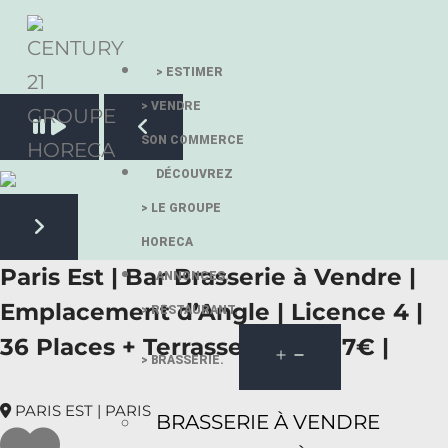
> ESTIMER
> VENDRE
Pause slide rotation
SON COMMERCE
Resume slide rotation
Previous slide
DÉCOUVREZ
> LE GROUPE
HORECA
Next slide
Paris Est | Bar Brasserie à Vendre |
ANNONCES.
Emplacement d’Angle | Licence 4 |
> RESTAURANT.
36 Places + Terrasse | 299.727€ |
> BRASSERIE.
PARIS EST | PARIS
BRASSERIE À VENDRE