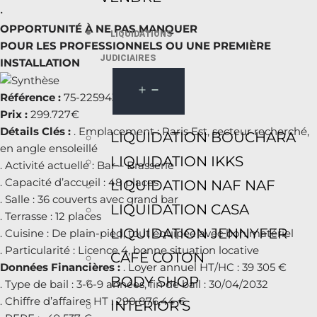
•
OPPORTUNITÉ À NE PAS MANQUER
LIQUIDATIONS
POUR LES PROFESSIONNELS OU UNE PREMIÈRE
JUDICIAIRES
INSTALLATION
Référence :
75-225943
Prix :
299.727€
Détails Clés :
. Emplacement : Paris Est, secteur recherché,
LIQUIDATION BOUCHARA
en angle ensoleillé
LIQUIDATION IKKS
. Activité actuelle : Bar – Brasserie
. Capacité d’accueil : 48 places
LIQUIDATION NAF NAF
. Salle : 36 couverts avec grand bar
LIQUIDATION CASA
. Terrasse : 12 places
LIQUIDATION JENNYFER
. Cuisine : De plain-pied, tout équipée avec bon matériel
. Particularité : Licence 4, bonne situation locative
CAFÉ COTON
Données Financières :
. Loyer annuel HT/HC : 39 305 €
BODY SHOP
. Type de bail : 3-6-9 années, fin de bail : 30/04/2032
. Chiffre d’affaires HT : 290 876,44 €
INTERIOR’S