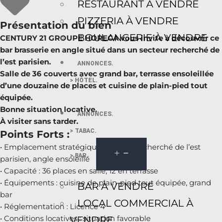
RESTAURANT À VENDRE
PIZZERIA À VENDRE
Présentation du bien
BOULANGERIE À VENDRE
CENTURY 21 GROUPE HORECA vous invite à découvrir ce
bar brasserie en angle situé dans un secteur recherché de
l’est parisien.
ANNONCES.
Salle de 36 couverts avec grand bar, terrasse ensoleillée
> HÔTEL.
d’une douzaine de places et cuisine de plain-pied tout
équipée.
Bonne situation locative.
ANNONCES.
À visiter sans tarder.
> TABAC.
Points Forts :
• Emplacement stratégique : secteur recherché de l’est
> BAR.
parisien, angle ensoleillé
• Capacité : 36 places en salle, 12 en terrasse
• Équipements : cuisine de plain-pied tout équipée, grand
BAR À VENDRE
bar
LOCAL COMMERCIAL À
• Réglementation : Licence 4
• Conditions locatives : situation favorable
VENDRE