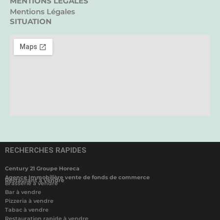
MENTIONS LÉGALES
Mentions Légales
SITUATION
RECHERCHES RAPIDES
Century 21 Groupe Horeca
Agence Immobilière vente de fonds de commerce
Restaurant à vendre
Brasserie à vendre
Bar à vendre
Pizzeria à vendre
Tabac à vendre
Restauration rapide à vendre