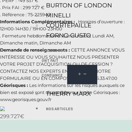
. PERF : -49 537 €
BURTON OF LONDON
. Prix FAI : 299 727 €
MINELLI
. Référence : 75-225943
Informations Complémentaires :
. Horaires d’ouverture :
COURTEPAILLE
12H00-14H30 / 19H00-23H00
FORNO GUSTO
. Fermeture hebdomadaire : Lundi matin, Lundi AM,
Dimanche matin, Dimanche AM
Demande de renseignements :
CETTE ANNONCE VOUS
ILS NOUS
INTÉRESSE OU VOUS SOUHAITEZ NOUS PRÉSENTER
ONT FAIT
VOTRE PROJET D’ACQUISITION OU DE CESSION ?
CONTACTEZ NOS EXPERTS EN UTILISANT NOTRE
CONFIANCE
FORMULAIRE OU EN COMPOSANT LE : 01.56.33.47.00
Géorisques :
Les informations sur les risques auxquels ce
bien est exposé sont disponibles sur le site Géorisques :
THIERRY MARX
www.georisques.gouv.fr
NOS ARTICLES
299.727€