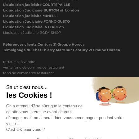
Liquidation judiciaire COURTEPAILLE
Liquidation Judiciaire BURTON of London
Liquidation judiciaire MINELLI
Liquidation Judiciaire FORNO GUSTO
Liquidation Judiciaire INTERIOR’S
Liquidation Judiciaire BODY SHOP
Références clients Century 21 Groupe Horeca
Témoignage du Chef Thierry Marx sur Century 21 Groupe Horeca
restaurant à vendre
vente fond de commerce restaurant
fond de commerce restaurant
acheter un restaurant
achat restaurant
vente de fond de commerce restaurant
acheter restaurant
restaurant vendre