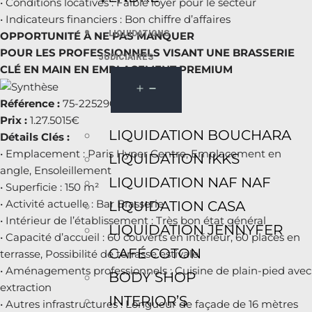
• Conditions locatives : Faible loyer pour le secteur
• Indicateurs financiers : Bon chiffre d’affaires
LIQUIDATIONS
OPPORTUNITÉ À NE PAS MANQUER
POUR LES PROFESSIONNELS VISANT UNE BRASSERIE
JUDICIAIRES
CLÉ EN MAIN EN EMPLACEMENT PREMIUM
Référence :
75-225290
Prix :
1.27.5015€
LIQUIDATION BOUCHARA
Détails Clés :
• Emplacement : Paris Hyper Centre, Emplacement en
LIQUIDATION IKKS
angle, Ensoleillement
LIQUIDATION NAF NAF
• Superficie : 150 m²
• Activité actuelle : Bar Brasserie
LIQUIDATION CASA
• Intérieur de l’établissement : Très bon état général
LIQUIDATION JENNYFER
• Capacité d’accueil : 60 couverts en intérieur, 60 places en
CAFÉ COTON
terrasse, Possibilité de terrasse estivale
• Aménagements professionnels : Cuisine de plain-pied avec
BODY SHOP
extraction
INTERIOR’S
• Autres infrastructures : Longueur de façade de 16 mètres