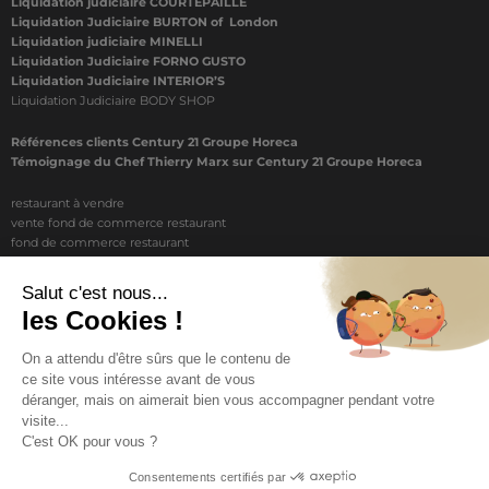
Liquidation judiciaire COURTEPAILLE
Liquidation Judiciaire BURTON of London
Liquidation judiciaire MINELLI
Liquidation Judiciaire FORNO GUSTO
Liquidation Judiciaire INTERIOR’S
Liquidation Judiciaire BODY SHOP
Références clients Century 21 Groupe Horeca
Témoignage du Chef Thierry Marx sur Century 21 Groupe Horeca
restaurant à vendre
vente fond de commerce restaurant
fond de commerce restaurant
acheter un restaurant
achat restaurant
vente de fond de commerce restaurant
acheter restaurant
restaurant vendre