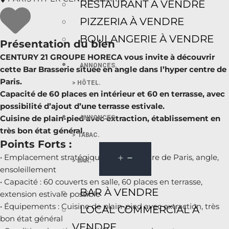
RESTAURANT À VENDRE
PIZZERIA À VENDRE
BOULANGERIE À VENDRE
Présentation du bien
CENTURY 21 GROUPE HORECA vous invite à découvrir
ANNONCES.
cette Bar Brasserie située en angle dans l’hyper centre de
Paris.
> HÔTEL.
Capacité de 60 places en intérieur et 60 en terrasse, avec
possibilité d’ajout d’une terrasse estivale.
Cuisine de plain-pied avec extraction, établissement en
ANNONCES.
très bon état général.
> TABAC.
Points Forts :
• Emplacement stratégique : Hyper centre de Paris, angle,
> BAR.
ensoleillement
• Capacité : 60 couverts en salle, 60 places en terrasse,
BAR À VENDRE
extension estivale possible
• Équipements : Cuisine de plain-pied avec extraction, très
LOCAL COMMERCIAL À
bon état général
VENDRE