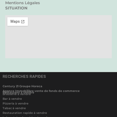
Mentions Légales
SITUATION
RECHERCHES RAPIDES
Century 21 Groupe Horeca
Agence Immobilière vente de fonds de commerce
Restaurant à vendre
Brasserie à vendre
Bar à vendre
Pizzeria à vendre
Tabac à vendre
Restauration rapide à vendre