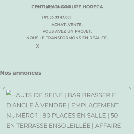
CENTURY 21 GROUPE HORECA
☎️ | CONTACT |
| 01.56.33 47.00 |
ACHAT. VENTE.
VOUS AVEZ UN PROJET.
NOUS LE TRANSFORMONS EN RÉALITÉ.
X
Nos annonces