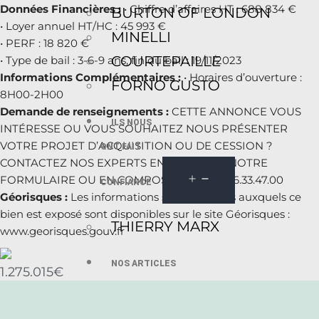
Données Financières :
• Chiffre d’affaires HT : 688 834 €
BURTON OF LONDON
• Loyer annuel HT/HC : 45 993 €
MINELLI
• PERF : 18 820 €
COURTEPAILLE
• Type de bail : 3-6-9 ans, fin du bail : 19/11/2023
Informations Complémentaires :
• Horaires d’ouverture :
FORNO GUSTO
8H00-2H00
Demande de renseignements :
CETTE ANNONCE VOUS
ILS NOUS
INTÉRESSE OU VOUS SOUHAITEZ NOUS PRÉSENTER
VOTRE PROJET D’ACQUISITION OU DE CESSION ?
ONT FAIT
CONTACTEZ NOS EXPERTS EN UTILISANT NOTRE
FORMULAIRE OU EN COMPOSANT LE : 01.56.33.47.00
CONFIANCE
Géorisques :
Les informations sur les risques auxquels ce
bien est exposé sont disponibles sur le site Géorisques :
THIERRY MARX
www.georisques.gouv.fr
NOS ARTICLES
1.275.015€