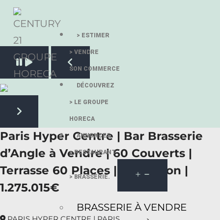
> ESTIMER
> VENDRE
Pause slide rotation
SON COMMERCE
Resume slide rotation
Previous slide
DÉCOUVREZ
> LE GROUPE
HORECA
Next slide
Paris Hyper Centre | Bar Brasserie
ANNONCES.
d’Angle à Vendre | 60 Couverts |
> RESTAURANT.
Terrasse 60 Places | Extraction |
> BRASSERIE.
1.275.015€
BRASSERIE À VENDRE
PARIS HYPER CENTRE | PARIS