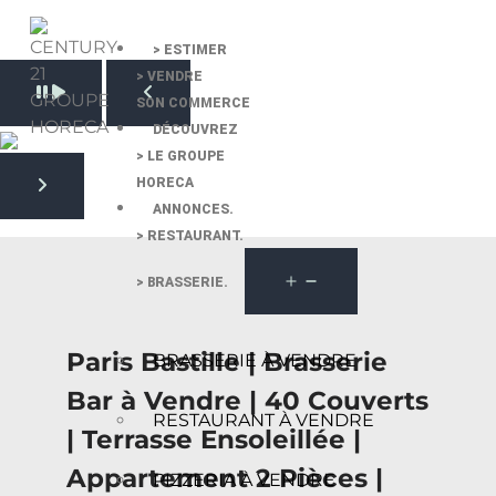
> ESTIMER
> VENDRE
Pause slide rotation
SON COMMERCE
Resume slide rotation
Previous slide
DÉCOUVREZ
> LE GROUPE
HORECA
Next slide
ANNONCES.
> RESTAURANT.
> BRASSERIE.
Paris Bastille | Brasserie
BRASSERIE À VENDRE
Bar à Vendre | 40 Couverts
RESTAURANT À VENDRE
| Terrasse Ensoleillée |
Appartement 2 Pièces |
PIZZERIA À VENDRE