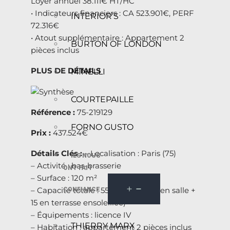
Loyer annuel 38.111€ HT/HC
• Indicateurs financiers : CA 523.901€, PERF
INTERIOR’S
72.316€
• Atout supplémentaire : Appartement 2
BURTON OF LONDON
pièces inclus
PLUS DE DÉTAILS
MINELLI
COURTEPAILLE
Référence :
75-219129
FORNO GUSTO
Prix :
437.524€
Détails Clés :
– Localisation : Paris (75)
ILS NOUS
– Activité : bar-brasserie
ONT FAIT
– Surface : 120 m²
– Capacité totale : 55 couverts (40 en salle +
CONFIANCE
15 en terrasse ensoleillée)
– Équipements : licence IV
THIERRY MARX
– Habitation : appartement 2 pièces inclus