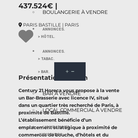
437.524€ |
BOULANGERIE À VENDRE
PARIS BASTILLE | PARIS
ANNONCES.
> HÔTEL.
ANNONCES.
> TABAC.
> BAR.
Présentation du bien
Century 21 Horeca vous propose à la vente
BAR À VENDRE
un Bar-Brasserie avec licence IV, situé
dans un quartier très recherché de Paris, à
LOCAL COMMERCIAL À VENDRE
proximité de Bastille.
L’établissement bénéficie d’un
emplacement stratégique à proximité de
LIQUIDATIONS
commerces de bouche, d’hôtels et du
JUDICIAIRES