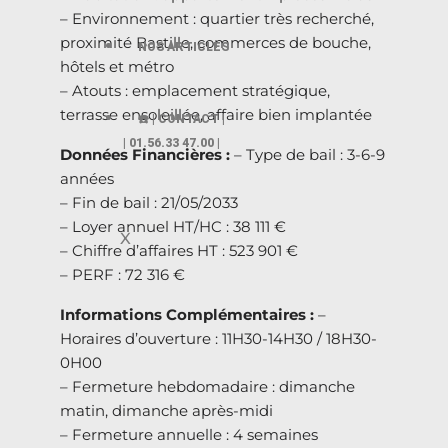
– Environnement : quartier très recherché,
proximité Bastille, commerces de bouche,
NOS ARTICLES
hôtels et métro
– Atouts : emplacement stratégique,
terrasse ensoleillée, affaire bien implantée
☎️ | CONTACT |
| 01.56.33 47.00 |
Données Financières :
– Type de bail : 3-6-9
années
– Fin de bail : 21/05/2033
– Loyer annuel HT/HC : 38 111 €
X
– Chiffre d’affaires HT : 523 901 €
– PERF : 72 316 €
Informations Complémentaires :
–
Horaires d’ouverture : 11H30-14H30 / 18H30-
0H00
– Fermeture hebdomadaire : dimanche
matin, dimanche après-midi
– Fermeture annuelle : 4 semaines