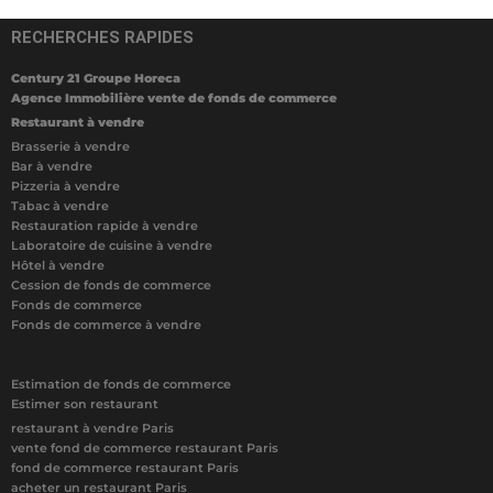
RECHERCHES RAPIDES
Century 21 Groupe Horeca
Agence Immobilière vente de fonds de commerce
Restaurant à vendre
Brasserie à vendre
Bar à vendre
Pizzeria à vendre
Tabac à vendre
Restauration rapide à vendre
Laboratoire de cuisine à vendre
Hôtel à vendre
Cession de fonds de commerce
Fonds de commerce
Fonds de commerce à vendre
Estimation de fonds de commerce
Estimer son restaurant
restaurant à vendre Paris
vente fond de commerce restaurant Paris
fond de commerce restaurant Paris
acheter un restaurant Paris