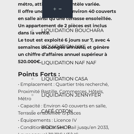
métro, attirant une clientèle variée.
Il offre une capacité d’environ 40 couverts
en salle ainsi qu’une terrasse ensoleillée.
Un appartement de 2 pièces est inclus
LIQUIDATION BOUCHARA
dans la vente.
Le tout est exploité 6 jours sur 7, avec 4
LIQUIDATION IKKS
semaines de congés annuels, et génère
un chiffre d’affaires annuel supérieur à
520.000€.
LIQUIDATION NAF NAF
Points Forts :
LIQUIDATION CASA
• Emplacement : Quartier très recherché,
Proximité Bastille, Commerces, Hôtels,
LIQUIDATION JENNYFER
Métro
• Capacité : Environ 40 couverts en salle,
CAFÉ COTON
Terrasse ensoleillée 15 places
• Équipements : Licence IV
BODY SHOP
• Conditions locatives : Bail jusqu’en 2033,