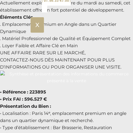
| 01.56.33 47.00 |
Actuellement exploité en coupure du mardi au samedi, cet
établissement offre un fort potentiel de développement.
Éléments Clés
X
. Emplacement Premium en Angle dans un Quartier
Dynamique
. Matériel Professionnel de Qualité et Équipement Complet
. Loyer Faible et Affaire Clé en Main
UNE AFFAIRE RARE SUR LE MARCHÉ,
CONTACTEZ-NOUS DÈS MAINTENANT POUR PLUS
D’INFORMATIONS OU POUR ORGANISER UNE VISITE.
• Référence : 223895
• Prix FAI : 596.527 €
Présentation du Bien :
• Localisation : Paris 14ᵉ, emplacement premium en angle
dans un quartier dynamique et recherché.
• Type d’établissement : Bar Brasserie, Restauration