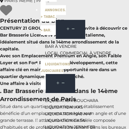
PARIS 14EME | PARIS
ANNONCES.
> TABAC.
Présentation du bien
CENTURY 21 GROUPE HORECA vous invite à découvrir ce
> BAR.
Bar Brasserie Licence IV Restauration Italienne,
idéalement situé dans le 14ème arrondissement de la
BAR À VENDRE
capitale.
LOCAL COMMERCIAL À VENDRE
Avec son Emplacement Premium en Angle, son Faible
Loyer et son Fort Potentiel de développement, cette
LIQUIDATIONS
affaire clé en main est une Opportunité rare dans un
JUDICIAIRES
quartier dynamique et très recherché.
Une affaire à visiter rapidement
. Bar Brasserie à Vendre dans le 14ème
Arrondissement de Paris
LIQUIDATION BOUCHARA
Situé dans un quartier dynamique, cet établissement
LIQUIDATION IKKS
bénéficie d’un emplacement stratégique en angle et d’une
LIQUIDATION NAF NAF
grande terrasse. Il attire une clientèle fidèle composée
LIQUIDATION CASA
LIQUIDATION JENNYFER
d’habitués et de professionnels travaillant dans les bureaux