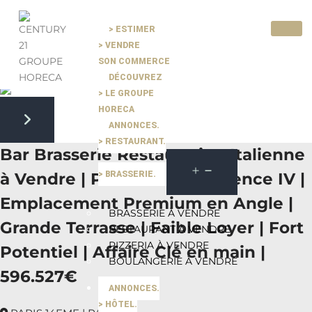
> ESTIMER
> VENDRE
Pause slide rotation
SON COMMERCE
Resume slide rotation
Previous slide
DÉCOUVREZ
> LE GROUPE
HORECA
ANNONCES.
Next slide
> RESTAURANT.
Bar Brasserie Restauration Italienne
> BRASSERIE.
à Vendre | Paris 14ème | Licence IV |
Emplacement Premium en Angle |
BRASSERIE À VENDRE
Grande Terrasse | Faible Loyer | Fort
RESTAURANT À VENDRE
PIZZERIA À VENDRE
Potentiel | Affaire Clé en main |
BOULANGERIE À VENDRE
596.527€
ANNONCES.
> HÔTEL.