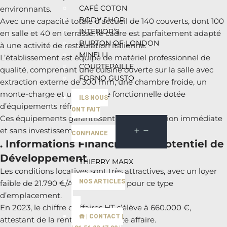
CAFÉ COTON
environnants.
BODY SHOP
Avec une capacité totale d’accueil de 140 couverts, dont 100
INTERIOR’S
en salle et 40 en terrasse, le cadre est parfaitement adapté
BURTON OF LONDON
à une activité de restauration italienne.
MINELLI
L’établissement est équipé de matériel professionnel de
COURTEPAILLE
qualité, comprenant une cuisine ouverte sur la salle avec
FORNO GUSTO
extraction externe de 300 mm, une chambre froide, un
monte-charge et une réserve fonctionnelle dotée
ILS NOUS
d’équipements réfrigérés.
ONT FAIT
Ces équipements garantissent une exploitation immédiate
et sans investissement supplémentaire.
CONFIANCE
. Informations Financières et Potentiel de
Développement
THIERRY MARX
Les conditions locatives sont très attractives, avec un loyer
NOS ARTICLES
faible de 21.790 €/AN/HT/HC, rare pour ce type
d’emplacement.
En 2023, le chiffre d’affaires HT s’élève à 660.000 €,
☎️ | CONTACT |
attestant de la rentabilité de cette affaire.