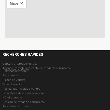
RECHERCHES RAPIDES
Century 21 Groupe Horeca
Agence Immobilière vente de fonds de commerce
Restaurant à vendre
Brasserie à vendre
Bar à vendre
Pizzeria à vendre
Tabac à vendre
Restauration rapide à vendre
Laboratoire de cuisine à vendre
Hôtel à vendre
Cession de fonds de commerce
Fonds de commerce