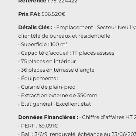
Référence :
75-224422
Prix FAI:
596.520€
Détails Clés :
• Emplacement : Secteur Neuilly /
clientèle de bureaux et résidentielle
• Superficie : 100 m²
• Capacité d’accueil : 111 places assises
• 75 places en intérieur
• 36 places en terrasse d’angle
• Équipements :
• Cuisine de plain-pied
• Extraction externe de 350mm
• État général : Excellent état
Données Financières :
• Chiffre d’affaires HT
• PERF : 69.091€
• Bail : 3/6/9, renouvelé, échéance au 23/06/20