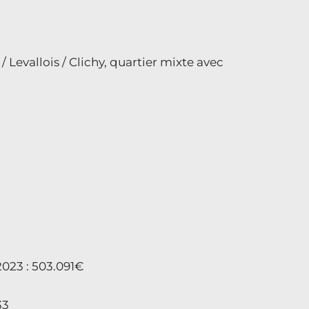
 Levallois / Clichy, quartier mixte avec
 2023 : 503.091€
33