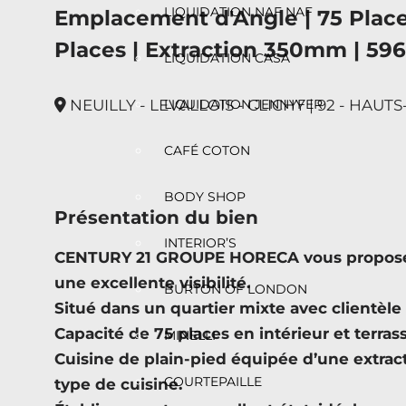
LIQUIDATION NAF NAF
Emplacement d'Angle | 75 Places
Places | Extraction 350mm | 59
LIQUIDATION CASA
NEUILLY - LEVALLOIS - CLICHY | 92 - HAUT
LIQUIDATION JENNYFER
CAFÉ COTON
BODY SHOP
Présentation du bien
INTERIOR’S
CENTURY 21 GROUPE HORECA vous propose c
une excellente visibilité.
BURTON OF LONDON
Situé dans un quartier mixte avec clientèle 
Capacité de 75 places en intérieur et terras
MINELLI
Cuisine de plain-pied équipée d’une extra
COURTEPAILLE
type de cuisine.