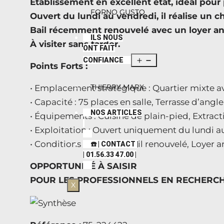
Établissement en excellent état, idéal pour
FORNO GUSTO
Ouvert du lundi au vendredi, il réalise un c
Bail récemment renouvelé avec un loyer a
ILS NOUS
À visiter sans tarder.
ONT FAIT
CONFIANCE
Points Forts :
THIERRY MARX
• Emplacement stratégique : Quartier mixte ave
• Capacité : 75 places en salle, Terrasse d’angl
NOS ARTICLES
• Équipements : Cuisine de plain-pied, Extra
• Exploitation : Ouvert uniquement du lundi a
• Conditions locatives : Bail renouvelé, Loyer
☎️ | CONTACT |
| 01.56.33 47.00 |
OPPORTUNITÉ À SAISIR
POUR LES PROFESSIONNELS EN RECHERC
X