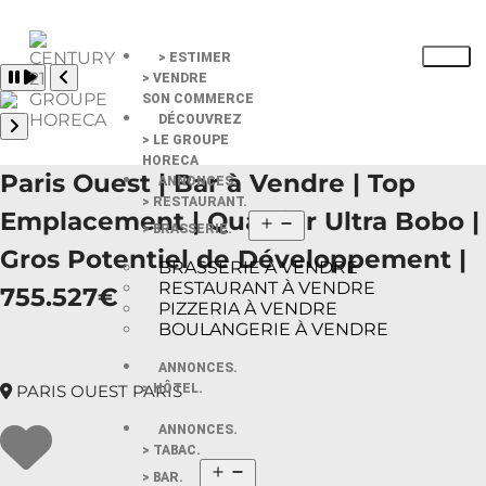
> ESTIMER
Pause slide rotation
> VENDRE
Resume slide rotation
Previous slide
SON COMMERCE
DÉCOUVREZ
> LE GROUPE
Next slide
HORECA
Paris Ouest | Bar à Vendre | Top
ANNONCES.
> RESTAURANT.
Emplacement | Quartier Ultra Bobo |
> BRASSERIE.
Gros Potentiel de Développement |
BRASSERIE À VENDRE
RESTAURANT À VENDRE
755.527€
PIZZERIA À VENDRE
BOULANGERIE À VENDRE
ANNONCES.
PARIS OUEST PARIS
> HÔTEL.
ANNONCES.
> TABAC.
> BAR.