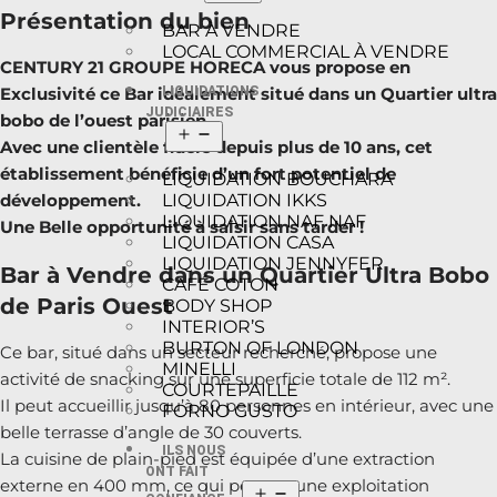
Présentation du bien
BAR À VENDRE
LOCAL COMMERCIAL À VENDRE
CENTURY 21 GROUPE HORECA vous propose en
LIQUIDATIONS
Exclusivité ce Bar idéalement situé dans un Quartier ultra
JUDICIAIRES
bobo de l’ouest parisien.
Avec une clientèle fidèle depuis plus de 10 ans, cet
établissement bénéficie d’un fort potentiel de
LIQUIDATION BOUCHARA
LIQUIDATION IKKS
développement.
LIQUIDATION NAF NAF
Une Belle opportunité à saisir sans tarder !
LIQUIDATION CASA
LIQUIDATION JENNYFER
Bar à Vendre dans un Quartier Ultra Bobo
CAFÉ COTON
de Paris Ouest
BODY SHOP
INTERIOR’S
BURTON OF LONDON
Ce bar, situé dans un secteur recherché, propose une
MINELLI
activité de snacking sur une superficie totale de 112 m².
COURTEPAILLE
Il peut accueillir jusqu’à 80 personnes en intérieur, avec une
FORNO GUSTO
belle terrasse d’angle de 30 couverts.
ILS NOUS
La cuisine de plain-pied est équipée d’une extraction
ONT FAIT
externe en 400 mm, ce qui permet une exploitation