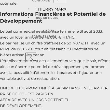
CONFIANCE
optimale.
THIERRY MARX
Informations Financières et Potentiel de
NOS ARTICLES
Développement
Le bail commercial neuf 3/6/9 se termine le 31 août 2033,
☎️ | CONTACT |
avec un loyer annuel de 48.000 € HT/HC.
| 01.56.33 47.00 |
Le bar réalise un chiffre d’affaires de 501.787 € HT avec un
PERF de 175.622 €, tout en brassant 250 hectolitres de
bières artisanales par an.
X
L’établissement n’est actuellement ouvert que le soir, offrant
ainsi un énorme potentiel de développement, notamment
avec la possibilité d’étendre les horaires et d’ajouter une
véritable activité de restauration.
UNE BELLE OPPORTUNITÉ À SAISIR DANS UN QUARTIER
PRISÉ DE L’OUEST PARISIEN
AFFAIRE AVEC UN GROS POTENTIEL
DE DÉVELOPPEMENT.