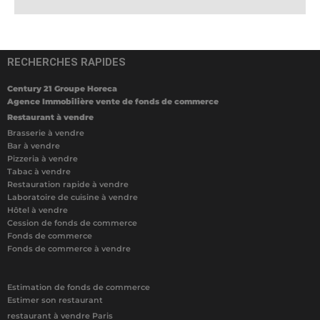
RECHERCHES RAPIDES
Century 21 Groupe Horeca
Agence Immobilière vente de fonds de commerce
Restaurant à vendre
Brasserie à vendre
Bar à vendre
Pizzeria à vendre
Tabac à vendre
Restauration rapide à vendre
Laboratoire de cuisine à vendre
Hôtel à vendre
Cession de fonds de commerce
Fonds de commerce
Fonds de commerce à vendre
Estimation de fonds de commerce
Estimer son restaurant
restaurant à vendre Paris