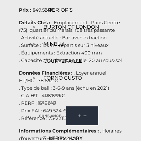
INTERIOR’S
Prix :
649.524€
Détails Clés :
. Emplacement : Paris Centre
BURTON OF LONDON
(75), quartier du Marais, rue très passante
. Activité actuelle : Bar avec extraction
MINELLI
. Surface : 150 m² répartis sur 3 niveaux
. Équipements : Extraction 400 mm
. Capacité : 80 places en salle, 20 au sous-sol
COURTEPAILLE
Données Financières :
. Loyer annuel
FORNO GUSTO
HT/HC : 78 552 €
. Type de bail : 3-6-9 ans (échu en 2021)
. C.A.H.T : 408 339 €
ILS NOUS
. PERF : 13 198 €
ONT FAIT
. Prix FAI : 649 524 €
CONFIANCE
. Référence : 75-221132
Informations Complémentaires :
. Horaires
THIERRY MARX
d’ouverture : 18H00-2H00