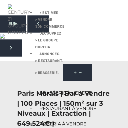
> ESTIMER
> VENDRE
Pause slide rotation
SON COMMERCE
Resume slide rotation
Previous slide
DÉCOUVREZ
> LE GROUPE
HORECA
Next slide
ANNONCES.
> RESTAURANT.
> BRASSERIE.
Paris Marais | Bar à Vendre
BRASSERIE À VENDRE
| 100 Places | 150m² sur 3
RESTAURANT À VENDRE
Niveaux | Extraction |
649.524€ |
PIZZERIA À VENDRE