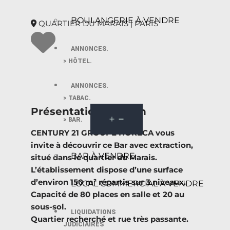
BOULANGERIE À VENDRE
QUARTIER DU MARAIS | PARIS
ANNONCES.
> HÔTEL.
ANNONCES.
> TABAC.
Présentation du bien
> BAR.
CENTURY 21 GROUPE HORECA vous
invite à découvrir ce Bar avec extraction,
BAR À VENDRE
situé dans le quartier du Marais.
L’établissement dispose d’une surface
d’environ 150 m² répartis sur 3 niveaux.
LOCAL COMMERCIAL À VENDRE
Capacité de 80 places en salle et 20 au
sous-sol.
LIQUIDATIONS
Quartier recherché et rue très passante.
JUDICIAIRES