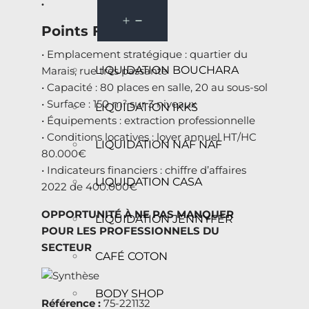
.
Points Forts :
• Emplacement stratégique : quartier du
LIQUIDATION BOUCHARA
Marais, rue très passante
• Capacité : 80 places en salle, 20 au sous-sol
• Surface : 150 m² sur 3 niveaux
LIQUIDATION IKKS
• Équipements : extraction professionnelle
• Conditions locatives : loyer annuel HT/HC
LIQUIDATION NAF NAF
80.000€
• Indicateurs financiers : chiffre d’affaires
LIQUIDATION CASA
2022 de 400.000€
OPPORTUNITÉ À NE PAS MANQUER
LIQUIDATION JENNYFER
POUR LES PROFESSIONNELS DU
SECTEUR
CAFÉ COTON
BODY SHOP
Référence :
75-221132