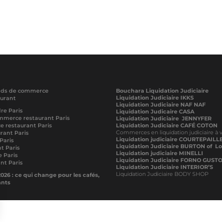
onds de commerce
Bouchara Liquidation Judiciaire
Liquidation Judiciaire IKKS
aurant
Liquidation Judiciaire NAF NAF
re Paris
Liquidation Judicaire CASA
mmerce restaurant Paris
Liquidation Judiciaire JENNYFER
 restaurant Paris
Liquidation Judiciaire CAFÉ COTON
Commerces en liquidation judiciaire à 
rant Paris
Liquidation judiciaire COURTEPAILL
Paris
Liquidation Judiciaire BURTON of L
t Paris
Liquidation judiciaire MINELLI
 Paris
Liquidation Judiciaire FORNO GUST
nt Paris
Liquidation Judiciaire INTERIOR’S
Liquidation Judiciaire BODY SHOP
026 : ce qui change pour les cafés,
ants