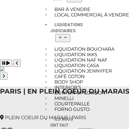
BAR À VENDRE
LOCAL COMMERCIAL À VENDR
LIQUIDATIONS
JUDICIAIRES
LIQUIDATION BOUCHARA
LIQUIDATION IKKS
LIQUIDATION NAF NAF
Pause slide rotation
LIQUIDATION CASA
Resume slide rotation
Previous slide
LIQUIDATION JENNYFER
CAFÉ COTON
Next slide
BODY SHOP
INTERIOR’S
PARIS | EN PLEIN COEUR DU MARAIS
BURTON OF LONDON
MINELLI
COURTEPAILLE
FORNO GUSTO
PLEIN COEUR DU MARAIS | PARIS
ILS NOUS
ONT FAIT