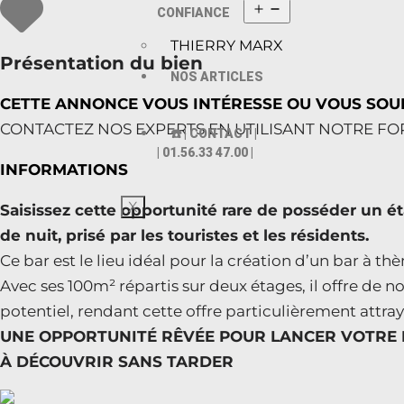
CONFIANCE
THIERRY MARX
Présentation du bien
NOS ARTICLES
CETTE ANNONCE VOUS INTÉRESSE OU VOUS SOUH
CONTACTEZ NOS EXPERTS EN UTILISANT NOTRE FORM
☎️ | CONTACT |
| 01.56.33 47.00 |
INFORMATIONS
X
Saisissez cette opportunité rare de posséder un éta
de nuit, prisé par les touristes et les résidents.
Ce bar est le lieu idéal pour la création d’un bar à th
Avec ses 100m² répartis sur deux étages, il offre de
potentiel, rendant cette offre particulièrement attr
UNE OPPORTUNITÉ RÊVÉE POUR LANCER VOTRE 
À DÉCOUVRIR SANS TARDER