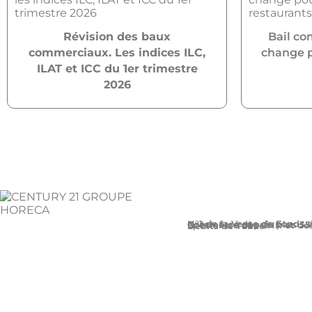
Révision des baux
Bail co
commerciaux. Les indices ILC,
change po
ILAT et ICC du 1er trimestre
2026
N°1 de la Vente de Fonds de Commerce depuis plus
Spécialiste des CHR et des Débits de Tabac