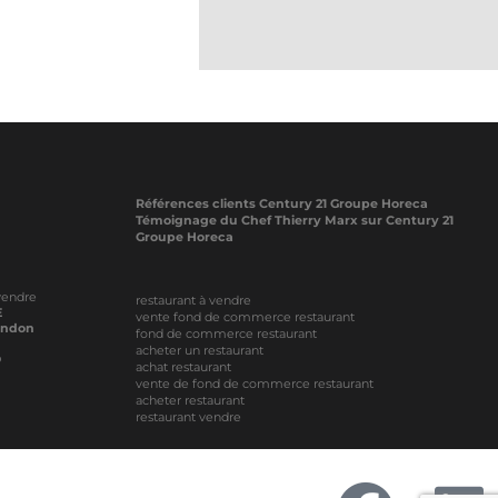
Références clients Century 21 Groupe Horeca
Témoignage du Chef Thierry Marx sur Century 21
Groupe Horeca
vendre
restaurant à vendre
E
vente fond de commerce restaurant
ondon
fond de commerce restaurant
acheter un restaurant
O
achat restaurant
vente de fond de commerce restaurant
acheter restaurant
restaurant vendre