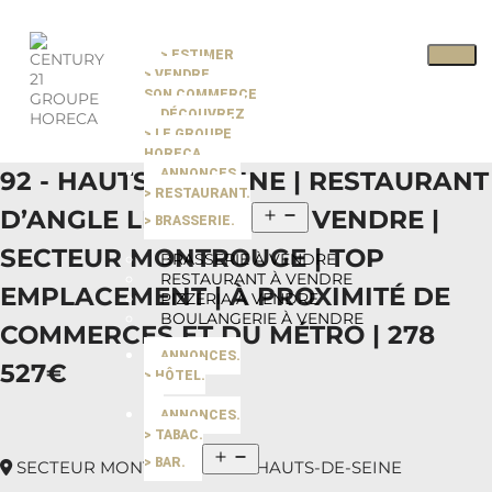
> ESTIMER
Pause slide rotation
> VENDRE
Resume slide rotation
Previous slide
SON COMMERCE
DÉCOUVREZ
> LE GROUPE
Next slide
HORECA
92 - HAUTS-DE-SEINE | RESTAURANT
ANNONCES.
> RESTAURANT.
D’ANGLE LICENCE IV À VENDRE |
> BRASSERIE.
SECTEUR MONTROUGE | TOP
BRASSERIE À VENDRE
RESTAURANT À VENDRE
EMPLACEMENT | À PROXIMITÉ DE
PIZZERIA À VENDRE
BOULANGERIE À VENDRE
COMMERCES ET DU MÉTRO | 278
ANNONCES.
527€
> HÔTEL.
ANNONCES.
> TABAC.
> BAR.
SECTEUR MONTROUGE 92 - HAUTS-DE-SEINE