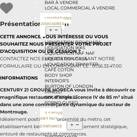
BAR À VENDRE
LOCAL COMMERCIAL À VENDRE
LIQUIDATIONS
Présentation du bien
JUDICIAIRES
CETTE ANNONCE VOUS INTÉRESSE OU VOUS
LIQUIDATION BOUCHARA
SOUHAITEZ NOUS PRÉSENTER VOTRE PROJET
LIQUIDATION IKKS
D’ACQUISITION OU DE CESSION ?
LIQUIDATION NAF NAF
CONTACTEZ NOS EXPERTS EN UTILISANT NOTRE
LIQUIDATION CASA
LIQUIDATION JENNYFER
FORMULAIRE OU EN COMPOSANT LE : 01.56.33.47.00
CAFÉ COTON
BODY SHOP
INFORMATIONS
INTERIOR’S
BURTON OF LONDON
CENTURY 21 GROUPE HORECA vous invite à découvrir ce
MINELLI
magnifique restaurant d’angle Licence IV de 85 m² situé
COURTEPAILLE
FORNO GUSTO
dans une zone commerçante dynamique du secteur de
Montrouge.
ILS NOUS
Idéalement positionné à proximité du métro, cet
ONT FAIT
établissement bénéficie d’un emplacement stratégique,
CONFIANCE
entouré de restaurants et commerces.