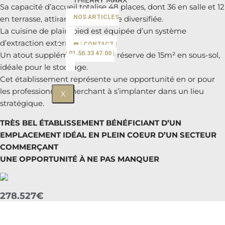
THIERRY MARX
Sa capacité d’accueil totalise 48 places, dont 36 en salle et 12
NOS ARTICLES
en terrasse, attirant une clientèle diversifiée.
La cuisine de plain-pied est équipée d’un système
d’extraction externe.
☎️ | CONTACT |
| 01.56.33 47.00 |
Un atout supplémentaire : une réserve de 15m² en sous-sol,
idéale pour le stockage.
Cet établissement représente une opportunité en or pour
les professionnels cherchant à s’implanter dans un lieu
X
stratégique.
TRÈS BEL ÉTABLISSEMENT BÉNÉFICIANT D’UN
EMPLACEMENT IDÉAL EN PLEIN COEUR D’UN SECTEUR
COMMERÇANT
UNE OPPORTUNITÉ À NE PAS MANQUER
278.527€