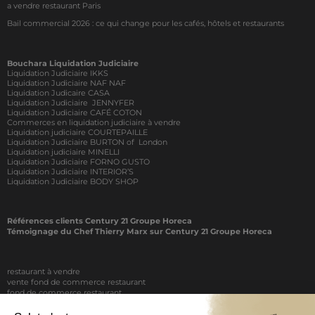
a vendre restaurant Paris
Bail commercial 2026 : ce qui change pour les cafés, hôtels et restaurants
Bouchara Liquidation Judiciaire
Liquidation Judiciaire IKKS
Liquidation Judiciaire NAF NAF
Liquidation Judicaire CASA
Liquidation Judiciaire JENNYFER
Liquidation Judiciaire CAFÉ COTON
Commerces en liquidation judiciaire à vendre
Liquidation judiciaire COURTEPAILLE
Liquidation Judiciaire BURTON of London
Liquidation judiciaire MINELLI
Liquidation Judiciaire FORNO GUSTO
Liquidation Judiciaire INTERIOR’S
Liquidation Judiciaire BODY SHOP
Références clients Century 21 Groupe Horeca
Témoignage du Chef Thierry Marx sur Century 21 Groupe Horeca
restaurant à vendre
vente fond de commerce restaurant
fond de commerce restaurant
acheter un restaurant
achat restaurant