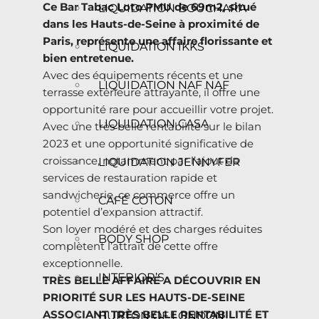
Ce Bar Tabac Loto PMU de 69m2, situé
LIQUIDATION BOUCHARA
dans les Hauts-de-Seine à proximité de
Paris, représente une affaire florissante et
LIQUIDATION IKKS
bien entretenue.
Avec des équipements récents et une
LIQUIDATION NAF NAF
terrasse extérieure attrayante, il offre une
opportunité rare pour accueillir votre projet.
LIQUIDATION CASA
Avec une très belle rentabilité sur le bilan
2023 et une opportunité significative de
croissance, notamment par l’ajout de
LIQUIDATION JENNYFER
services de restauration rapide et
sandwicherie, ce commerce offre un
CAFÉ COTON
potentiel d’expansion attractif.
Son loyer modéré et des charges réduites
BODY SHOP
complètent l’attrait de cette offre
exceptionnelle.
INTERIOR’S
TRÈS BELLE AFFAIRE A DÉCOUVRIR EN
PRIORITÉ SUR LES HAUTS-DE-SEINE
ASSOCIANT TRÈS BELLE RENTABILITÉ ET
BURTON OF LONDON