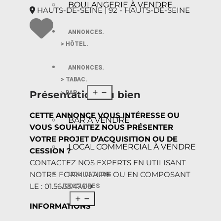
BOULANGERIE À VENDRE
HAUTS-DE-SEINE | 92 - HAUTS-DE-SEINE
ANNONCES.
> HÔTEL.
ANNONCES.
> TABAC.
Présentation du bien
> BAR.
CETTE ANNONCE VOUS INTÉRESSE OU
BAR À VENDRE
VOUS SOUHAITEZ NOUS PRÉSENTER
VOTRE PROJET D’ACQUISITION OU DE
LOCAL COMMERCIAL À VENDRE
CESSION ?
CONTACTEZ NOS EXPERTS EN UTILISANT
NOTRE FORMULAIRE OU EN COMPOSANT
LIQUIDATIONS
LE : 01.56.33.47.00
JUDICIAIRES
INFORMATIONS