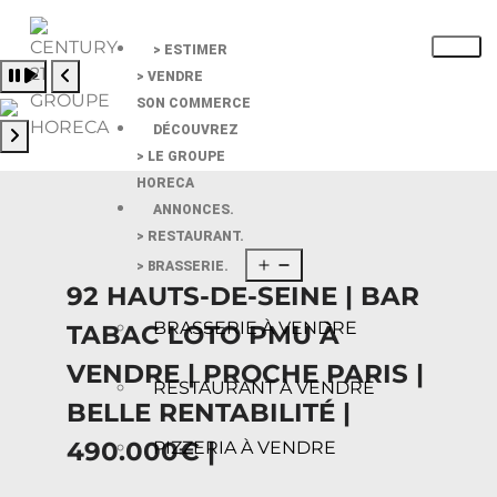
> ESTIMER
Pause slide rotation
> VENDRE
Resume slide rotation
Previous slide
SON COMMERCE
DÉCOUVREZ
> LE GROUPE
Next slide
HORECA
ANNONCES.
> RESTAURANT.
> BRASSERIE.
92 HAUTS-DE-SEINE | BAR
BRASSERIE À VENDRE
TABAC LOTO PMU À
VENDRE | PROCHE PARIS |
RESTAURANT À VENDRE
BELLE RENTABILITÉ |
490.000€ |
PIZZERIA À VENDRE