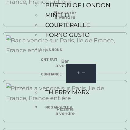
BURTON OF LONDON
Brasserie
MINELLI
à vendre
COURTEPAILLE
FORNO GUSTO
ILS NOUS
ONT FAIT
Bar
à vendre
CONFIANCE
THIERRY MARX
NOS ARTICLES
Pizzeria
à vendre