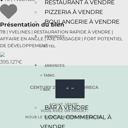
RESTAURANT À VENDRE
PIZZERIA À VENDRE
BOULANGERIE À VENDRE
Présentation du bien
78 | YVELINES | RESTAURATION RAPIDE À VENDRE |
ANNONCES.
AFFAIRE EN ANGLE | AXE PASSAGER | FORT POTENTIEL
DE DÉVELOPPEMENT
> HÔTEL.
395.127€
ANNONCES.
> TABAC.
CENTURY 21 GROUPE HORECA
> BAR.
ACHAT. VENTE.
BAR À VENDRE
VOUS AVEZ UN PROJET.
LOCAL COMMERCIAL À
NOUS LE TRANSFORMONS EN RÉALITÉ.
VENDRE