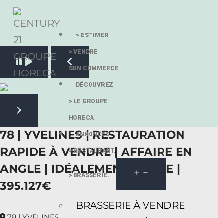
> ESTIMER
> VENDRE
Pause slide rotation
SON COMMERCE
Resume slide rotation
Previous slide
DÉCOUVREZ
> LE GROUPE
HORECA
Next slide
78 | YVELINES | RESTAURATION
ANNONCES.
RAPIDE À VENDRE | AFFAIRE EN
> RESTAURANT.
ANGLE | IDÉALEMENT SITUÉE |
> BRASSERIE.
395.127€
BRASSERIE À VENDRE
78 | YVELINES