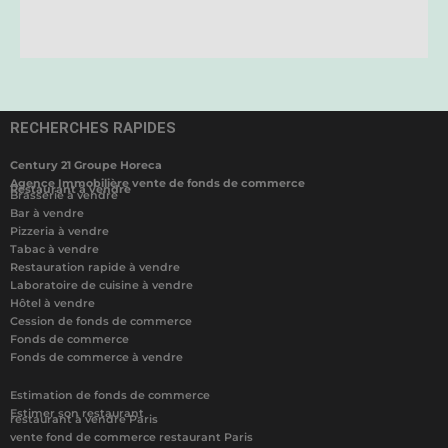
RECHERCHES RAPIDES
Century 21 Groupe Horeca
Agence Immobilière vente de fonds de commerce
Restaurant à vendre
Brasserie à vendre
Bar à vendre
Pizzeria à vendre
Tabac à vendre
Restauration rapide à vendre
Laboratoire de cuisine à vendre
Hôtel à vendre
Cession de fonds de commerce
Fonds de commerce
Fonds de commerce à vendre
Estimation de fonds de commerce
Estimer son restaurant
restaurant à vendre Paris
vente fond de commerce restaurant Paris