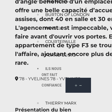
d'angle bénéficie d'un emplace
INTERIOR’S
offre une belle capacité d’accue
BURTON OF LONDON
assises, dont 40 en salle et 30 
L'agencement est impeccable, v
MINELLI
faire avant d'ouvrir vos portes. 
COURTEPAILLE
appartement de type F3 se tro
l'affaire, ajoutant encore plus d
FORNO GUSTO
rare.
ILS NOUS
ONT FAIT
78 - YVELINES 78 - YVELINES
CONFIANCE
THIERRY MARX
Présentation du bien