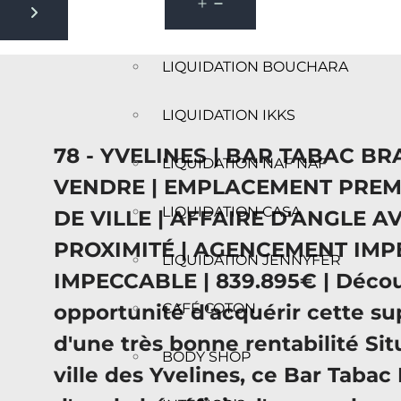
Next slide
LIQUIDATION BOUCHARA
LIQUIDATION IKKS
78 - YVELINES | BAR TABAC BR
LIQUIDATION NAF NAF
VENDRE | EMPLACEMENT PREM
LIQUIDATION CASA
DE VILLE | AFFAIRE D'ANGLE A
PROXIMITÉ | AGENCEMENT IMP
LIQUIDATION JENNYFER
IMPECCABLE | 839.895€ | Décou
opportunité d'acquérir cette sup
CAFÉ COTON
d'une très bonne rentabilité Si
BODY SHOP
ville des Yvelines, ce Bar Tabac