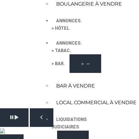
BOULANGERIE À VENDRE
ANNONCES.
> HÔTEL.
ANNONCES.
> TABAC.
> BAR.
BAR À VENDRE
LOCAL COMMERCIAL À VENDRE
Pause slide rotation
LIQUIDATIONS
Resume slide rotation
Previous slide
JUDICIAIRES